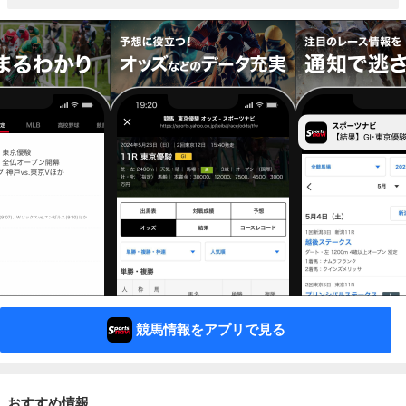
競馬情報をアプリで見る
おすすめ情報