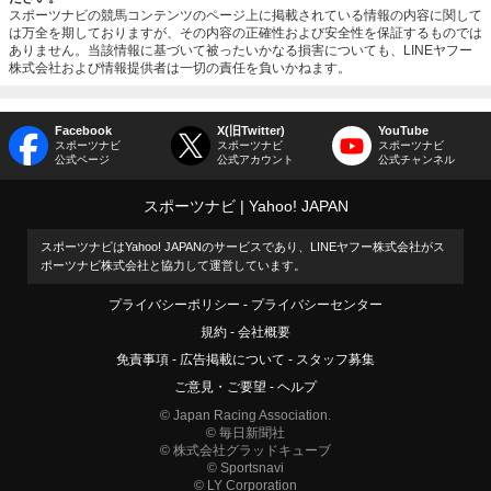
スポーツナビの競馬コンテンツのページ上に掲載されている情報の内容に関して
は万全を期しておりますが、その内容の正確性および安全性を保証するものでは
ありません。当該情報に基づいて被ったいかなる損害についても、LINEヤフー
株式会社および情報提供者は一切の責任を負いかねます。
Facebook
X(旧Twitter)
YouTube
スポーツナビ
スポーツナビ
スポーツナビ
公式ページ
公式アカウント
公式チャンネル
スポーツナビ
Yahoo! JAPAN
スポーツナビはYahoo! JAPANのサービスであり、LINEヤフー株式会社がス
ポーツナビ株式会社と協力して運営しています。
プライバシーポリシー
プライバシーセンター
規約
会社概要
免責事項
広告掲載について
スタッフ募集
ご意見・ご要望
ヘルプ
© Japan Racing Association.
© 毎日新聞社
© 株式会社グラッドキューブ
© Sportsnavi
© LY Corporation