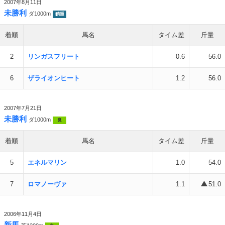
2007年8月11日
未勝利
ダ1000m
稍重
着順
馬名
タイム差
斤量
2
リンガスフリート
0.6
56.0
6
ザライオンヒート
1.2
56.0
2007年7月21日
未勝利
ダ1000m
良
着順
馬名
タイム差
斤量
5
エネルマリン
1.0
54.0
7
ロマノーヴァ
1.1
51.0
2006年11月4日
新馬