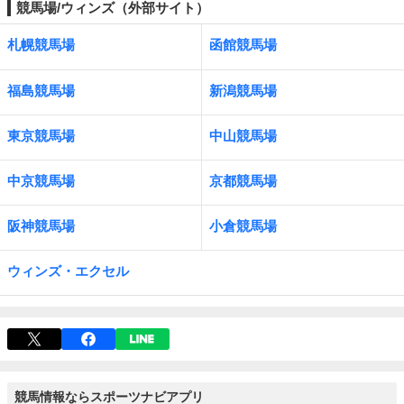
競馬場/ウィンズ（外部サイト）
札幌競馬場
函館競馬場
福島競馬場
新潟競馬場
東京競馬場
中山競馬場
中京競馬場
京都競馬場
阪神競馬場
小倉競馬場
ウィンズ・エクセル
競馬情報ならスポーツナビアプリ