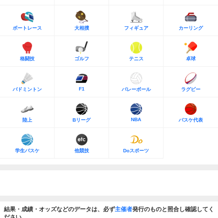
ボートレース
大相撲
フィギュア
カーリング
格闘技
ゴルフ
テニス
卓球
F1
バドミントン
バレーボール
ラグビー
NBA
陸上
Bリーグ
バスケ代表
学生バスケ
他競技
Doスポーツ
結果・成績・オッズなどのデータは、必ず
主催者
発行のものと照合し確認してく
ださい。