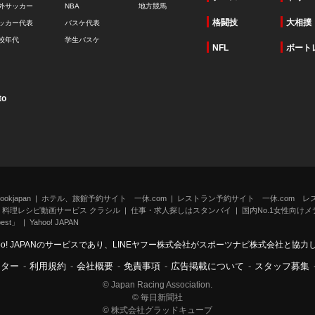
外サッカー
NBA
地方競馬
格闘技
大相撲
ッカー代表
バスケ代表
校年代
学生バスケ
NFL
ボート
to
kjapan
ホテル、旅館予約サイト 一休.com
レストラン予約サイト 一休.com レ
料理レシピ動画サービス クラシル
仕事・求人探しはスタンバイ
国内No.1女性向けメデ
st」
Yahoo! JAPAN
oo! JAPANのサービスであり、LINEヤフー株式会社がスポーツナビ株式会社と協
ンター
-
利用規約
-
会社概要
-
免責事項
-
広告掲載について
-
スタッフ募集
© Japan Racing Association.
© 毎日新聞社
© 株式会社グラッドキューブ