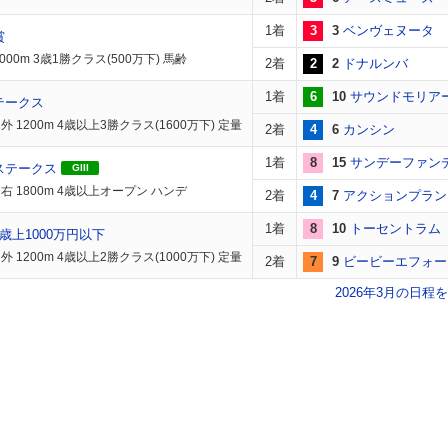
1着
3
3
ベンヴェヌータ
賞
000m 3歳1勝クラス(500万下) 馬齢
2着
2
2
ドナルンバ
1着
6
10
サウンドモリア
テークス
 1200m 4歳以上3勝クラス(1600万下) 定量
2着
4
6
カンシン
1着
8
15
サンデーファン
ステークス
GIII
右 1800m 4歳以上オープン ハンデ
2着
4
7
アクションプラン
1着
8
10
トーセントラム
歳上1000万円以下
 1200m 4歳以上2勝クラス(1000万下) 定量
2着
7
9
ビービーエフォー
2026年3月の日程