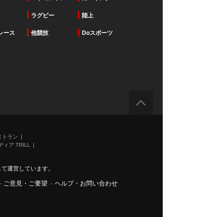
ラグビー
陸上
レース
他競技
Doスポーツ
ストラン
ィア TRILL
力して運営しています。
-
ご意見・ご要望
-
ヘルプ・お問い合わせ