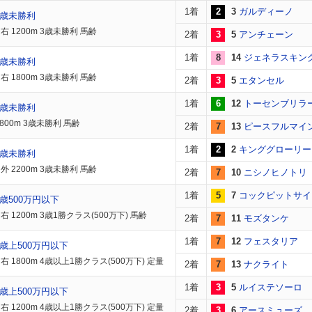
1着
2
3
ガルディーノ
3歳未勝利
 1200m 3歳未勝利 馬齢
2着
3
5
アンチェーン
1着
8
14
ジェネラスキン
3歳未勝利
 1800m 3歳未勝利 馬齢
2着
3
5
エタンセル
1着
6
12
トーセンブリラ
3歳未勝利
800m 3歳未勝利 馬齢
2着
7
13
ピースフルマイ
1着
2
2
キンググローリー
3歳未勝利
 2200m 3歳未勝利 馬齢
2着
7
10
ニシノヒノトリ
1着
5
7
コックピットサイ
歳500万円以下
 1200m 3歳1勝クラス(500万下) 馬齢
2着
7
11
モズタンケ
1着
7
12
フェスタリア
歳上500万円以下
 1800m 4歳以上1勝クラス(500万下) 定量
2着
7
13
ナクライト
1着
3
5
ルイステソーロ
歳上500万円以下
 1200m 4歳以上1勝クラス(500万下) 定量
2着
3
6
アースミューズ