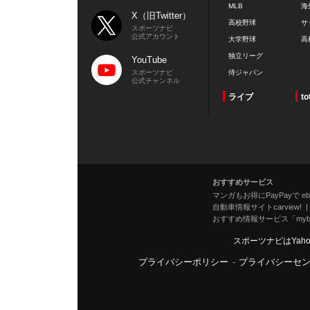
MLB
海
X（旧Twitter）
高校野球
サ
スポーツナビ
公式アカウント
大学野球
高
独立リーグ
YouTube
スポーツナビ
侍ジャパン
公式チャンネル
ライブ
to
おすすめサービス
マンガもお得にPayPayで eboo
自動車情報サイトcarview!
おすすめ情報サービス「mybe
スポーツナビはYah
プライバシーポリシー
-
プライバシーセ