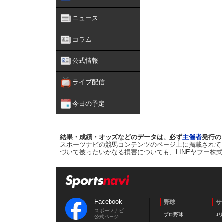
ニュース
コラム
公式情報
ライブ配信
今日の予定
結果・成績・オッズなどのデータは、必ず
主催者
発行の
スポーツナビの競馬コンテンツのページ上に掲載されて
づいて被ったいかなる損害についても、LINEヤフー株
Facebook
野球
サ
スポーツナビ
プロ野球
J
公式ページ