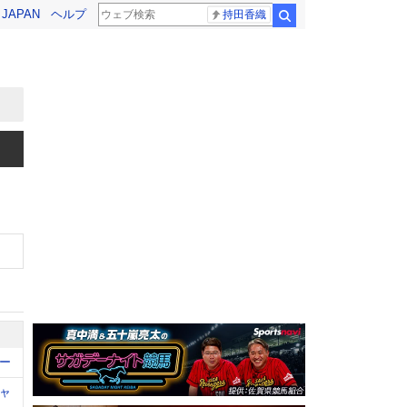
! JAPAN
ヘルプ
持田香織
検索
ー
ャ