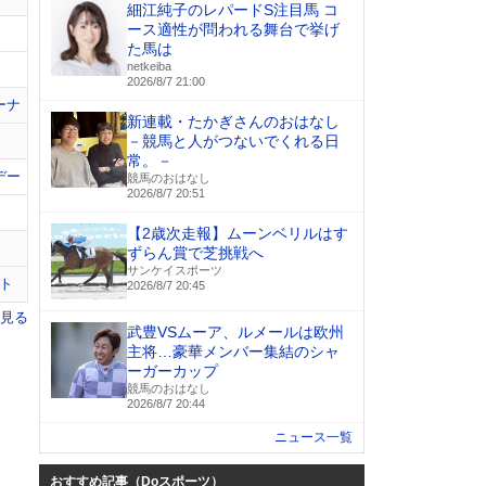
細江純子のレパードS注目馬 コ
ース適性が問われる舞台で挙げ
た馬は
netkeiba
2026/8/7 21:00
ーナ
新連載・たかぎさんのおはなし
－競馬と人がつないでくれる日
常。－
デー
競馬のおはなし
2026/8/7 20:51
【2歳次走報】ムーンベリルはす
ずらん賞で芝挑戦へ
サンケイスポーツ
ト
2026/8/7 20:45
を見る
武豊VSムーア、ルメールは欧州
主将…豪華メンバー集結のシャ
ーガーカップ
競馬のおはなし
2026/8/7 20:44
ニュース一覧
おすすめ記事（Doスポーツ）