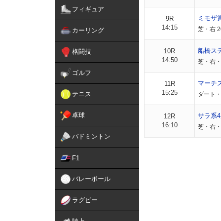
フィギュア
ミモザ
9R
14:15
芝・右 2
カーリング
船橋ス
10R
格闘技
14:50
芝・右・外
ゴルフ
マーチ
11R
15:25
テニス
ダート・
卓球
サラ系4
12R
16:10
芝・右・外
バドミントン
F1
バレーボール
ラグビー