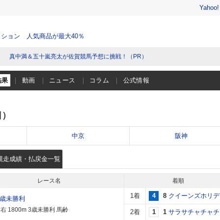
Yahoo
ション 人気商品が最大40％
真中満＆五十嵐亮太が佐賀競馬予想に挑戦！（PR）
結果
動画
ニュース
コラム
公式情報
日）
中京
阪神
競走成績・払戻金一覧
レース名
着順
1着
4
8
クイーンズホリデ
3歳未勝利
 1800m 3歳未勝利 馬齢
2着
1
1
サラサチャチャチ