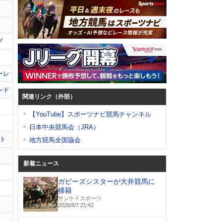
グ
ーレ
ンド
関連リンク（外部）
【YouTube】スポーツナビ競馬チャンネル
日本中央競馬会（JRA）
ト
地方競馬全国協会
新着ニュース
ガビーズシスターが大井競馬に
移籍
サンケイスポーツ
2026/8/7 21:42