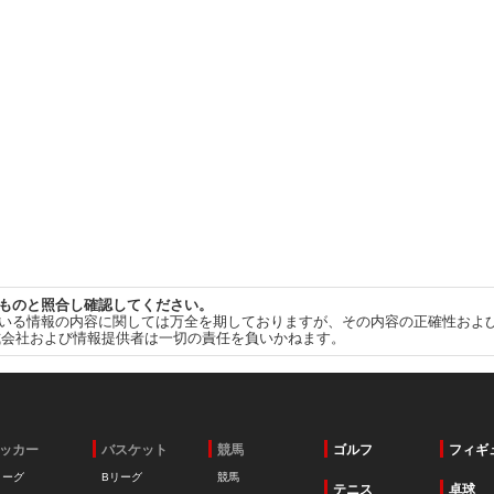
ものと照合し確認してください。
いる情報の内容に関しては万全を期しておりますが、その内容の正確性およ
式会社および情報提供者は一切の責任を負いかねます。
ッカー
バスケット
競馬
ゴルフ
フィギ
リーグ
Bリーグ
競馬
テニス
卓球