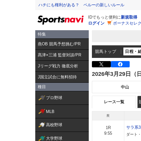
ハチにも権利がある？ ペルーの新しいルール
IDでもっと便利に
新規取得
ログイン
ボーナスセレク
特集
燕OB 競馬予想挑む/PR
競馬トップ
日程・
髙津×三浦 監督対談/PR
Jリーグ戦力 徹底分析
2026年3月29日（
J国立試合に無料招待
種目
中山
プロ野球
レース一覧
MLB
R
高校野球
サラ系
1R
9:55
ダート・右
大学野球