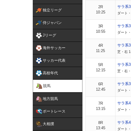
サラ系
2R
独立リーグ
10:25
ダート・右
侍ジャパン
サラ系
3R
10:55
ダート・右
Jリーグ
サラ系
4R
海外サッカー
11:25
芝・右 1
サッカー代表
サラ系
5R
12:15
芝・右・外
高校年代
サラ系3
6R
競馬
12:45
ダート・右
地方競馬
サラ系4
7R
13:15
ダート・右
ボートレース
サラ系4
8R
大相撲
13:45
ダート・右