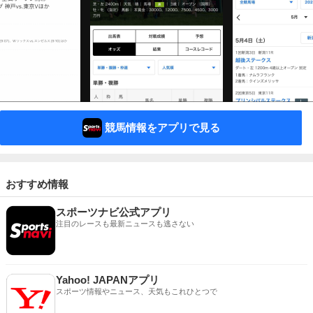
競馬情報をアプリで見る
おすすめ情報
スポーツナビ公式アプリ
注目のレースも最新ニュースも逃さない
Yahoo! JAPANアプリ
スポーツ情報やニュース、天気もこれひとつで