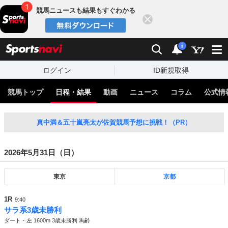
競馬ニュースも結果もすぐわかる
閉じる
スポーツナビ
検索
通知
i
ログイン
ID新規取得
競馬トップ
日程・結果
動画
ニュース
コラム
公式情
真中満＆五十嵐亮太が佐賀競馬予想に挑戦！（PR）
2026年5月31日（日）
東京
京都
1R
9:40
サラ系3歳未勝利
ダート・左 1600m 3歳未勝利 馬齢