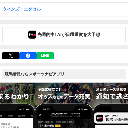
ウィンズ・エクセル
先週的中! AIが日曜重賞を大予想
競馬情報ならスポーツナビアプリ