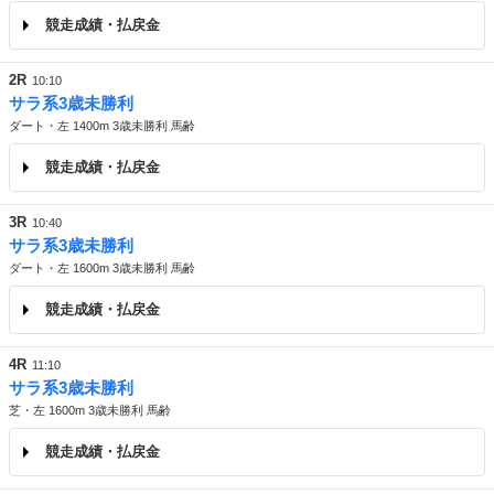
競走成績・払戻金
2R
10:10
サラ系3歳未勝利
ダート・左 1400m 3歳未勝利 馬齢
競走成績・払戻金
3R
10:40
サラ系3歳未勝利
ダート・左 1600m 3歳未勝利 馬齢
競走成績・払戻金
4R
11:10
サラ系3歳未勝利
芝・左 1600m 3歳未勝利 馬齢
競走成績・払戻金