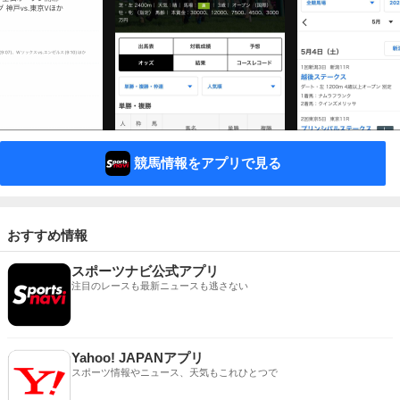
競馬情報をアプリで見る
おすすめ情報
スポーツナビ公式アプリ
注目のレースも最新ニュースも逃さない
Yahoo! JAPANアプリ
スポーツ情報やニュース、天気もこれひとつで