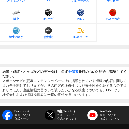
F1
バドミントン
バレーボール
ラグビー
NBA
陸上
Bリーグ
バスケ代表
学生バスケ
他競技
Doスポーツ
結果・成績・オッズなどのデータは、必ず
主催者
発行のものと照合し確認してく
ださい。
スポーツナビの競馬コンテンツのページ上に掲載されている情報の内容に関して
は万全を期しておりますが、その内容の正確性および安全性を保証するものでは
ありません。当該情報に基づいて被ったいかなる損害についても、LINEヤフー
株式会社および情報提供者は一切の責任を負いかねます。
Facebook
X(旧Twitter)
YouTube
スポーツナビ
スポーツナビ
スポーツナビ
公式ページ
公式アカウント
公式チャンネル