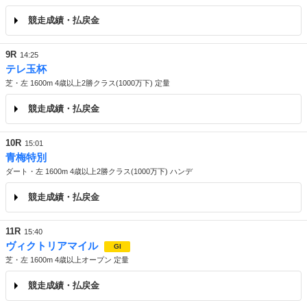
競走成績・払戻金
9R
14:25
テレ玉杯
芝・左 1600m 4歳以上2勝クラス(1000万下) 定量
競走成績・払戻金
10R
15:01
青梅特別
ダート・左 1600m 4歳以上2勝クラス(1000万下) ハンデ
競走成績・払戻金
11R
15:40
ヴィクトリアマイル
GI
芝・左 1600m 4歳以上オープン 定量
競走成績・払戻金