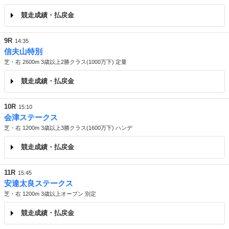
競走成績・払戻金
9R
14:35
信夫山特別
芝・右 2600m 3歳以上2勝クラス(1000万下) 定量
競走成績・払戻金
10R
15:10
会津ステークス
芝・右 1200m 3歳以上3勝クラス(1600万下) ハンデ
競走成績・払戻金
11R
15:45
安達太良ステークス
芝・右 1200m 3歳以上オープン 別定
競走成績・払戻金