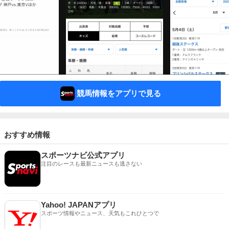
競馬情報をアプリで見る
おすすめ情報
スポーツナビ公式アプリ
注目のレースも最新ニュースも逃さない
Yahoo! JAPANアプリ
スポーツ情報やニュース、天気もこれひとつで