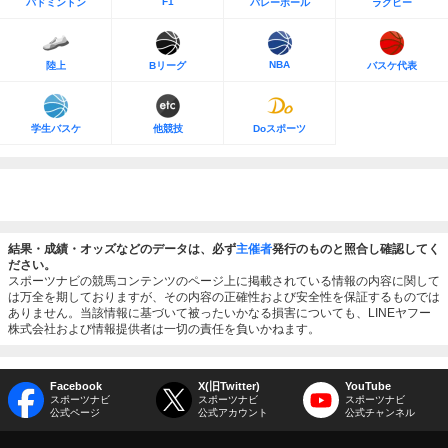
F1
バドミントン
バレーボール
ラグビー
NBA
陸上
Bリーグ
バスケ代表
学生バスケ
他競技
Doスポーツ
結果・成績・オッズなどのデータは、必ず
主催者
発行のものと照合し確認してく
ださい。
スポーツナビの競馬コンテンツのページ上に掲載されている情報の内容に関して
は万全を期しておりますが、その内容の正確性および安全性を保証するものでは
ありません。当該情報に基づいて被ったいかなる損害についても、LINEヤフー
株式会社および情報提供者は一切の責任を負いかねます。
Facebook
X(旧Twitter)
YouTube
スポーツナビ
スポーツナビ
スポーツナビ
公式ページ
公式アカウント
公式チャンネル