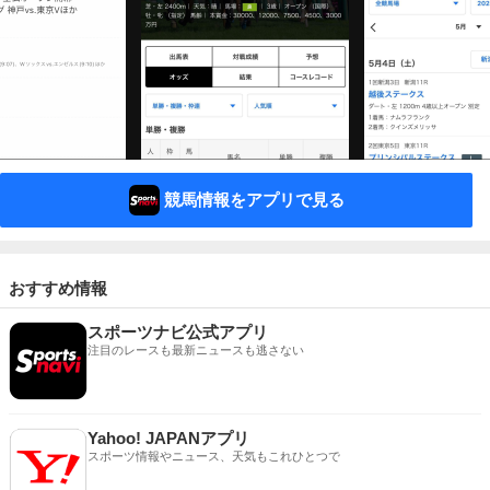
競馬情報をアプリで見る
おすすめ情報
スポーツナビ公式アプリ
注目のレースも最新ニュースも逃さない
Yahoo! JAPANアプリ
スポーツ情報やニュース、天気もこれひとつで