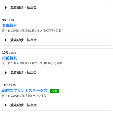
競走成績・払戻金
9R
14:31
奥尻特別
芝・右 2000m 3歳以上1勝クラス(500万下) 定量
競走成績・払戻金
10R
15:05
松前特別
芝・右 1800m 3歳以上2勝クラス(1000万下) 定量
競走成績・払戻金
11R
15:45
函館スプリントステークス
GIII
芝・右 1200m 3歳以上オープン 別定
競走成績・払戻金
※ 9番「クラスペディア」号が競走除外のため、返還があります。ご注意ください。