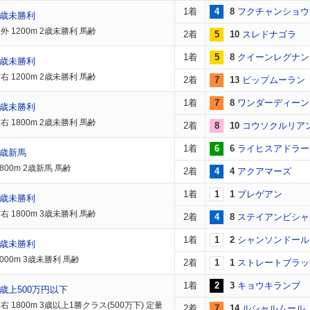
1着
4
8
フクチャンショウ
2歳未勝利
 1200m 2歳未勝利 馬齢
2着
5
10
スレドナゴラ
1着
5
8
クイーンレグナン
2歳未勝利
 1200m 2歳未勝利 馬齢
2着
7
13
ビップムーラン
1着
7
8
ワンダーディーン
2歳未勝利
 1800m 2歳未勝利 馬齢
2着
8
10
コウソクルリア
1着
6
6
ライヒスアドラー
2歳新馬
800m 2歳新馬 馬齢
2着
4
4
アクアマーズ
1着
1
1
ブレゲアン
3歳未勝利
 1800m 3歳未勝利 馬齢
2着
4
8
ステイアンビシャ
1着
1
2
シャンソンドール
3歳未勝利
000m 3歳未勝利 馬齢
2着
1
1
ストレートブラッ
1着
2
3
キョウキランブ
歳上500万円以下
 1800m 3歳以上1勝クラス(500万下) 定量
2着
7
14
ルシャルムール