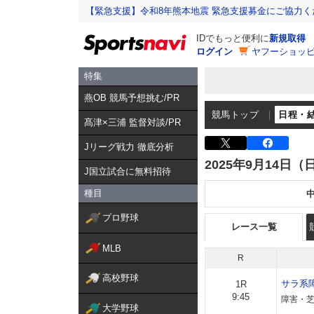
【緊急支援】令和8年熊本地震 緊急支援募金にご協力く
IDでもっと便利に
新規取得
ログイン
ヤフーショッピ
特集
燕OB 競馬予想挑む/PR
競馬トップ
日程・
髙津×三浦 監督対談/PR
Jリーグ戦力 徹底分析
2025年9月14日（
J国立試合に無料招待
種目
プロ野球
レース一覧
MLB
R
高校野球
サラ系
1R
9:45
障害・芝
大学野球