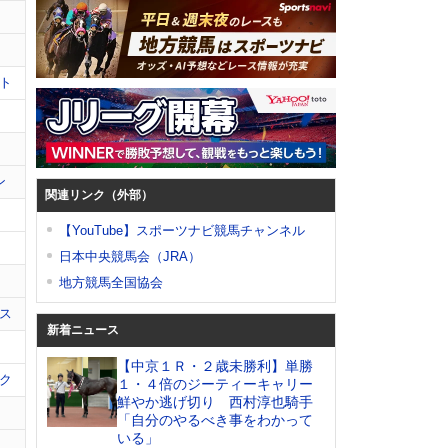
ト
ン
関連リンク（外部）
【YouTube】スポーツナビ競馬チャンネル
日本中央競馬会（JRA）
地方競馬全国協会
ス
新着ニュース
【中京１Ｒ・２歳未勝利】単勝
ク
１・４倍のジーティーキャリー
鮮やか逃げ切り 西村淳也騎手
「自分のやるべき事をわかって
いる」