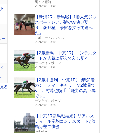
馬トク報知
2026/8/8 10:48
ク
【新潟2R・新馬戦】1番人気ジャ
スパートレノが鮮やか逃げ切
り 荻野極「余裕を持って運べ
た」
スポニチアネックス
ョー
2026/8/8 10:48
【2歳新馬・中京2R】コンテスタ
ードが人気に応えて差し切る
サンケイスポーツ
2026/8/8 10:46
ド
ト
【2歳未勝利・中京1R】初戦2着
のジーティーキャリーが2戦目で
を見る
V 西村淳也騎手「能力の高い馬
です」
サンケイスポーツ
2026/8/8 10:39
【中京2R新馬戦結果】リアルス
ティール産駒コンテスタードが3
馬身差で快勝
netkeiba