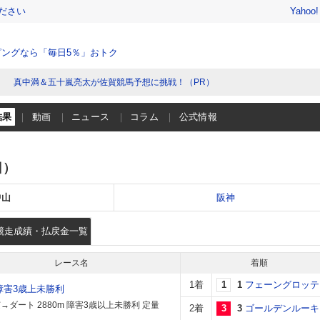
ださい
Yahoo
ングなら「毎日5％」おトク
真中満＆五十嵐亮太が佐賀競馬予想に挑戦！（PR）
結果
動画
ニュース
コラム
公式情報
日）
中山
阪神
競走成績・払戻金一覧
レース名
着順
1着
1
1
フェーングロッテ
障害3歳上未勝利
→ダート 2880m 障害3歳以上未勝利 定量
2着
3
3
ゴールデンルーキ