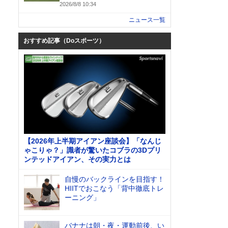
2026/8/8 10:34
ニュース一覧
おすすめ記事（Doスポーツ）
【2026年上半期アイアン座談会】「なんじ
ゃこりゃ？」識者が驚いたコブラの3Dプリ
ンテッドアイアン、その実力とは
自慢のバックラインを目指す！
HIITでおこなう「背中徹底トレ
ーニング」
バナナは朝・夜・運動前後、い