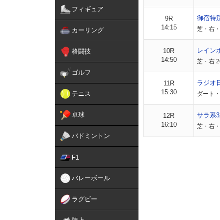
フィギュア
御宿特
9R
14:15
芝・右・外
カーリング
レイン
10R
格闘技
14:50
芝・右 2
ゴルフ
ラジオ
11R
15:30
テニス
ダート・
卓球
サラ系3
12R
16:10
芝・右・外
バドミントン
F1
バレーボール
ラグビー