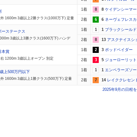
1着
8
8
ケイデンシーマー
別
 1600m 3歳以上2勝クラス(1000万下) 定量
2着
6
6
ネーヴェフレスカ
1着
1
1
ブラックシールド
ボーステークス
000m 3歳以上3勝クラス(1600万下) ハンデ
2着
8
13
アスクナイスシ
1着
2
3
ポッドベイダー
日本賞
右 1200m 3歳以上オープン 別定
2着
3
5
ジョーローリット
1着
1
1
エンペラーズソー
歳上500万円以下
 1600m 3歳以上1勝クラス(500万下) 定量
2着
7
14
レイククレセン
2025年9月の日程