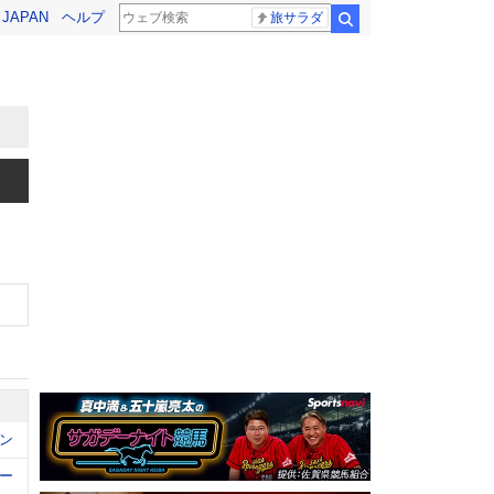
! JAPAN
ヘルプ
旅サラダ
検索
ン
ー