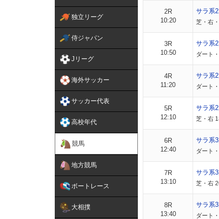
サラ系
2R
独立リーグ
10:20
芝・右・外
侍ジャパン
サラ系
3R
10:50
ダート・右
Jリーグ
サラ系
4R
海外サッカー
11:20
ダート・右
サッカー代表
サラ系
5R
12:10
芝・右 1
高校年代
サラ系
6R
競馬
12:40
ダート・右
地方競馬
サラ系
7R
13:10
芝・右 2
ボートレース
サラ系3
8R
大相撲
13:40
ダート・右