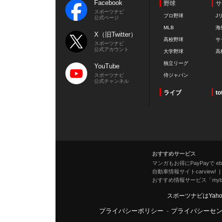
Facebook
野球
サ
スポーツナビ
プロ野球
J
公式ページ
MLB
海
X（旧Twitter）
高校野球
サ
スポーツナビ
公式アカウント
大学野球
高
独立リーグ
YouTube
スポーツナビ
侍ジャパン
公式チャンネル
ライブ
to
おすすめサービス
マンガもお得にPayPayで eboo
自動車情報サイトcarview!
おすすめ情報サービス「mybe
スポーツナビはYah
プライバシーポリシー
-
プライバシーセ