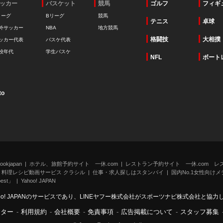
ッカー
バスケット
競馬
ゴルフ
フィギ
リーグ
Bリーグ
競馬
テニス
卓球
外サッカー
NBA
地方競馬
格闘技
大相撲
ッカー代表
バスケ代表
校年代
学生バスケ
NFL
ボート
to
kjapan
ホテル、旅館予約サイト 一休.com
レストラン予約サイト 一休.com レ
料理レシピ動画サービス クラシル
仕事・求人探しはスタンバイ
国内No.1女性向けメデ
st」
Yahoo! JAPAN
oo! JAPANのサービスであり、LINEヤフー株式会社がスポーツナビ株式会社と協
ンター
-
利用規約
-
会社概要
-
免責事項
-
広告掲載について
-
スタッフ募集