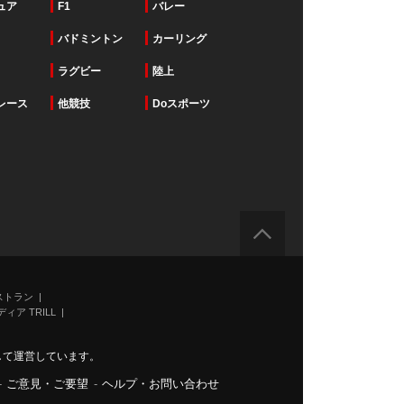
ュア
F1
バレー
バドミントン
カーリング
ラグビー
陸上
レース
他競技
Doスポーツ
ストラン
ィア TRILL
力して運営しています。
-
ご意見・ご要望
-
ヘルプ・お問い合わせ