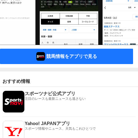
競馬情報をアプリで見る
おすすめ情報
スポーツナビ公式アプリ
注目のレースも最新ニュースも逃さない
Yahoo! JAPANアプリ
スポーツ情報やニュース、天気もこれひとつで