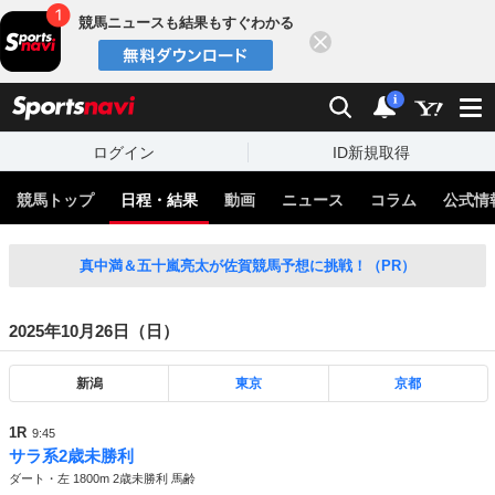
競馬ニュースも結果もすぐわかる
閉じる
スポーツナビ
検索
通知
i
ログイン
ID新規取得
競馬トップ
日程・結果
動画
ニュース
コラム
公式情
真中満＆五十嵐亮太が佐賀競馬予想に挑戦！（PR）
2025年10月26日（日）
新潟
東京
京都
1R
9:45
サラ系2歳未勝利
ダート・左 1800m 2歳未勝利 馬齢