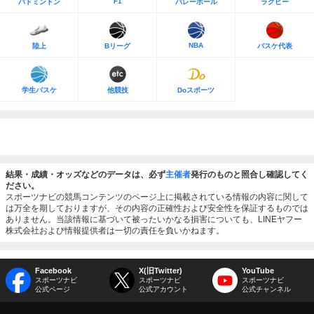
F1
バドミントン
バレーボール
ラグビー
NBA
陸上
Bリーグ
バスケ代表
学生バスケ
他競技
Doスポーツ
結果・成績・オッズなどのデータは、必ず
主催者
発行のものと照合し確認してく
ださい。
スポーツナビの競馬コンテンツのページ上に掲載されている情報の内容に関して
は万全を期しておりますが、その内容の正確性および安全性を保証するものでは
ありません。当該情報に基づいて被ったいかなる損害についても、LINEヤフー
株式会社および情報提供者は一切の責任を負いかねます。
Facebook
X(旧Twitter)
YouTube
スポーツナビ
スポーツナビ
スポーツナビ
公式ページ
公式アカウント
公式チャンネル