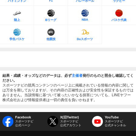
F1
バドミントン
バレーボール
ラグビー
NBA
陸上
Bリーグ
バスケ代表
学生バスケ
他競技
Doスポーツ
結果・成績・オッズなどのデータは、必ず
主催者
発行のものと照合し確認してく
ださい。
スポーツナビの競馬コンテンツのページ上に掲載されている情報の内容に関して
は万全を期しておりますが、その内容の正確性および安全性を保証するものでは
ありません。当該情報に基づいて被ったいかなる損害についても、LINEヤフー
株式会社および情報提供者は一切の責任を負いかねます。
Facebook
X(旧Twitter)
YouTube
スポーツナビ
スポーツナビ
スポーツナビ
公式ページ
公式アカウント
公式チャンネル