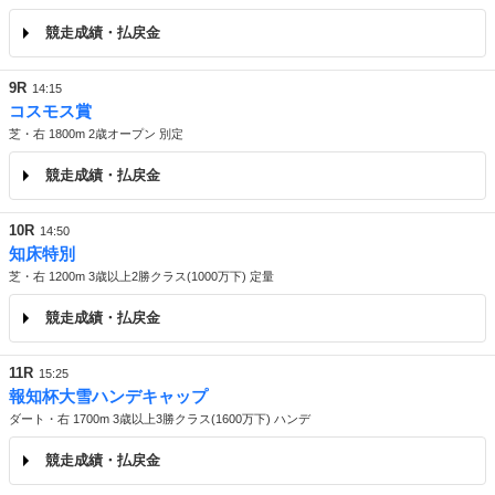
競走成績・払戻金
9R
14:15
コスモス賞
芝・右 1800m 2歳オープン 別定
競走成績・払戻金
10R
14:50
知床特別
芝・右 1200m 3歳以上2勝クラス(1000万下) 定量
競走成績・払戻金
11R
15:25
報知杯大雪ハンデキャップ
ダート・右 1700m 3歳以上3勝クラス(1600万下) ハンデ
競走成績・払戻金