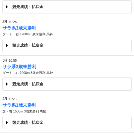
競走成績・払戻金
2R
10:25
サラ系3歳未勝利
ダート・右 1700m 3歳未勝利 馬齢
競走成績・払戻金
3R
10:55
サラ系3歳未勝利
ダート・右 1000m 3歳未勝利 馬齢
競走成績・払戻金
4R
11:25
サラ系3歳未勝利
芝・右 1500m 3歳未勝利 馬齢
競走成績・払戻金