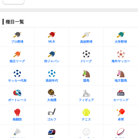
種目一覧
MLB
プロ野球
高校野球
大学野球
独立リーグ
侍ジャパン
Jリーグ
海外サッカー
サッカー代表
高校年代
競馬
地方競馬
ボートレース
大相撲
フィギュア
カーリング
格闘技
ゴルフ
テニス
卓球