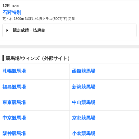
12R
16:01
石狩特別
芝・右 1800m 3歳以上1勝クラス(500万下) 定量
競走成績・払戻金
競馬場/ウィンズ（外部サイト）
札幌競馬場
函館競馬場
福島競馬場
新潟競馬場
東京競馬場
中山競馬場
中京競馬場
京都競馬場
阪神競馬場
小倉競馬場