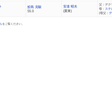
父：デク
ト
安達 昭夫
鮫島 克駿
母：
ステ
(栗東)
55.0
(母父：
デ
ら
をご覧ください。