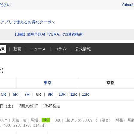
ださい
Yahoo
、アプリで使えるお得なクーポン
【連載】競馬予想AI『VUMA』の3連複指南
結果
動画
ニュース
コラム
公式情報
土）
東京
京都
5R
6R
7R
8R
9R
10R
11R
12R
25日（土）
3回京都1日
13:45発走
賞
00m
天気：
晴
馬場：
3歳
1勝クラス(500万下) （混合）（特指） 馬
良
、460、290、170、114万円