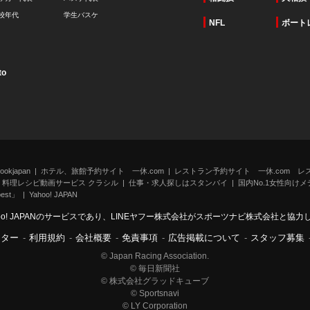
校年代
学生バスケ
NFL
ボート
to
kjapan
ホテル、旅館予約サイト 一休.com
レストラン予約サイト 一休.com レ
料理レシピ動画サービス クラシル
仕事・求人探しはスタンバイ
国内No.1女性向けメデ
st」
Yahoo! JAPAN
oo! JAPANのサービスであり、LINEヤフー株式会社がスポーツナビ株式会社と協
ンター
-
利用規約
-
会社概要
-
免責事項
-
広告掲載について
-
スタッフ募集
© Japan Racing Association.
© 毎日新聞社
© 株式会社グラッドキューブ
© Sportsnavi
© LY Corporation