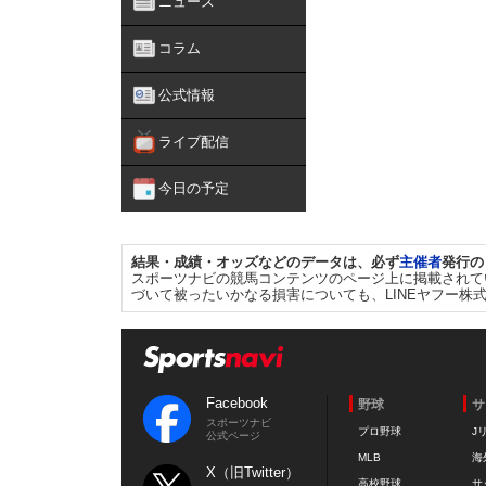
ニュース
コラム
公式情報
ライブ配信
今日の予定
結果・成績・オッズなどのデータは、必ず
主催者
発行の
スポーツナビの競馬コンテンツのページ上に掲載されて
づいて被ったいかなる損害についても、LINEヤフー株
Facebook
野球
サ
スポーツナビ
プロ野球
J
公式ページ
MLB
海
X（旧Twitter）
高校野球
サ