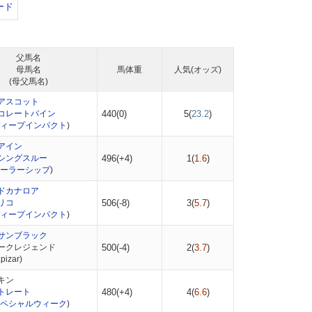
ード
父馬名
母馬名
馬体重
人気(オッズ)
(母父馬名)
アスコット
コレートバイン
440(0)
5(
23.2
)
ィープインパクト
)
アイン
シングスルー
496(+4)
1(
1.6
)
ーラーシップ
)
ドカナロア
リコ
506(-8)
3(
5.7
)
ィープインパクト
)
サンブラック
ークレジェンド
500(-4)
2(
3.7
)
izar)
キン
トレート
480(+4)
4(
6.6
)
ペシャルウィーク
)