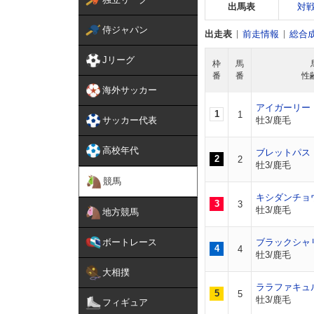
出馬表
対
侍ジャパン
出走表
前走情報
総合
Jリーグ
枠
馬
番
番
性
海外サッカー
アイガーリー
1
1
サッカー代表
牡3/鹿毛
高校年代
ブレットパス
2
2
牡3/鹿毛
競馬
キシダンチョ
3
3
牡3/鹿毛
地方競馬
ボートレース
ブラックシャ
4
4
牡3/鹿毛
大相撲
ララファキュ
5
5
牡3/鹿毛
フィギュア