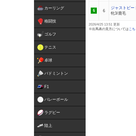
ジャストビー
カーリング
6
6
牝3/鹿毛
格闘技
2026/4/25 13:51
※出馬表の見方については
こち
ゴルフ
テニス
卓球
バドミントン
F1
バレーボール
ラグビー
陸上