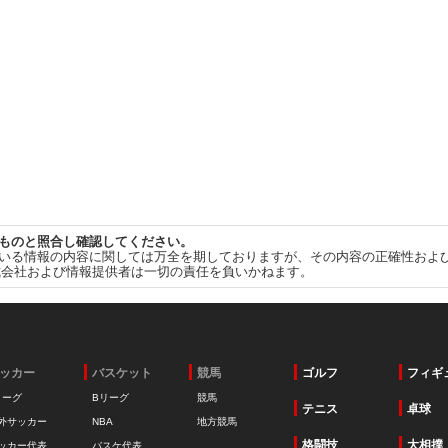
ものと照合し確認してください。
いる情報の内容に関しては万全を期しておりますが、その内容の正確性およ
式会社および情報提供者は一切の責任を負いかねます。
ッカー
バスケット
競馬
ゴルフ
フィギ
リーグ
Bリーグ
競馬
テニス
卓球
外サッカー
NBA
地方競馬
格闘技
大相撲
ッカー代表
バスケ代表