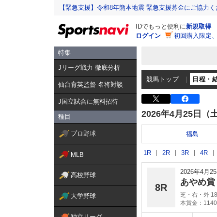
【緊急支援】令和8年熊本地震 緊急支援募金にご協力く
IDでもっと便利に
新規取得
ログイン
初回購入限定
特集
Jリーグ戦力 徹底分析
競馬トップ
日程・
仙台育英監督 名将対談
J国立試合に無料招待
2026年4月25日（
種目
プロ野球
福島
1R
2R
3R
4R
MLB
2026年4月
高校野球
あやめ
8R
芝・右・外 18
大学野球
本賞金：1140
独立リーグ