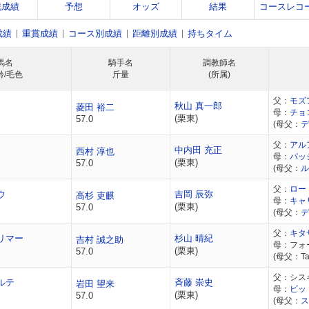
戦成績
予想
オッズ
結果
コースレコ
成績
重賞成績
コース別成績
距離別成績
持ちタイム
馬名
騎手名
調教師名
齢/毛色
斤量
(所属)
父：
モズ
秋山 真一郎
菱田 裕二
母：
チョ
(栗東)
57.0
(母父：
デ
父：
アル
中内田 充正
西村 淳也
母：
パッ
(栗東)
57.0
(母父：
ル
父：
ロー
ウ
吉岡 辰弥
高杉 吏麒
母：
キャ
(栗東)
57.0
(母父：
デ
父：
キタ
リマー
杉山 晴紀
吉村 誠之助
母：フォ
(栗東)
57.0
(母父：Tap
父：シス
ルテ
斉藤 崇史
岩田 望来
母：
ビッ
(栗東)
57.0
(母父：
ス