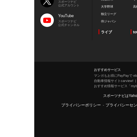
スポーツナビ
公式アカウント
大学野球
高
独立リーグ
YouTube
スポーツナビ
侍ジャパン
公式チャンネル
ライブ
to
おすすめサービス
マンガもお得にPayPayで eboo
自動車情報サイトcarview!
おすすめ情報サービス「mybe
スポーツナビはYah
プライバシーポリシー
-
プライバシーセ