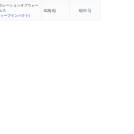
ラレーションオブウォー
ルス
418(-6)
6(
99.5
)
ィープインパクト
)