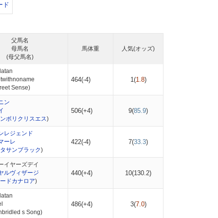
ード
父馬名
母馬名
馬体重
人気(オッズ)
(母父馬名)
atan
twithnoname
464(-4)
1(
1.8
)
eet Sense)
ニン
イ
506(+4)
9(
85.9
)
ンボリクリスエス
)
ンレジェンド
マーレ
422(-4)
7(
33.3
)
タサンブラック
)
ーイヤーズデイ
ヤルヴィザージ
440(+4)
10(
130.2
)
ードカナロア
)
atan
l
486(+4)
3(
7.0
)
ridled s Song)