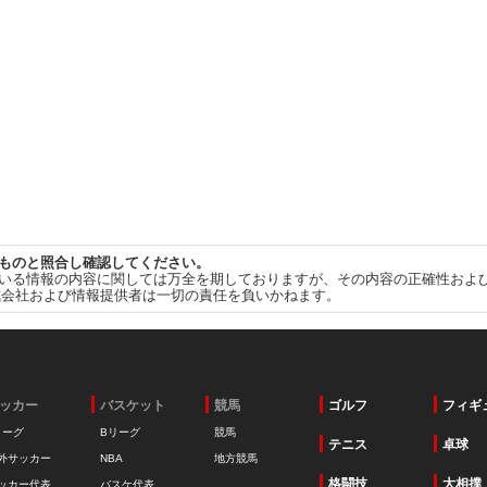
ものと照合し確認してください。
いる情報の内容に関しては万全を期しておりますが、その内容の正確性およ
式会社および情報提供者は一切の責任を負いかねます。
ッカー
バスケット
競馬
ゴルフ
フィギ
リーグ
Bリーグ
競馬
テニス
卓球
外サッカー
NBA
地方競馬
格闘技
大相撲
ッカー代表
バスケ代表