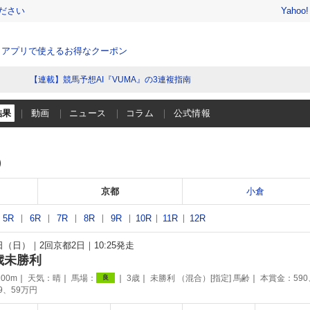
ださい
Yahoo
、アプリで使えるお得なクーポン
【連載】競馬予想AI『VUMA』の3連複指南
結果
動画
ニュース
コラム
公式情報
）
京都
小倉
5R
6R
7R
8R
9R
10R
11R
12R
1日（日）
2回京都2日
10:25発走
歳未勝利
00m
天気：
晴
馬場：
3歳
未勝利 （混合）[指定] 馬齢
本賞金：590
良
89、59万円