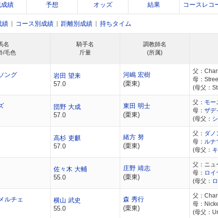
戦成績
予想
オッズ
結果
コースレコ
成績
コース別成績
距離別成績
持ちタイム
馬名
騎手名
調教師名
齢/毛色
斤量
(所属)
父：Charl
ソング
河嶋 宏樹
岩田 望来
母：Stree
(栗東)
57.0
(母父：Str
父：
モー
ズ
東田 明士
団野 大成
母：
ザデ
(栗東)
57.0
(母父：
シ
父：
ダノ
緒方 努
高杉 吏麒
母：
ルナ
(栗東)
57.0
(母父：
キ
父：ニュ
庄野 靖志
佐々木 大輔
母：
ロイ
(栗東)
55.0
(母父：
ロ
父：Charl
メルチェ
森 秀行
横山 武史
母：Nicke
(栗東)
55.0
(母父：Unb