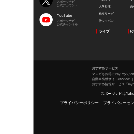
スポーツナビ
公式アカウント
大学野球
高
独立リーグ
YouTube
スポーツナビ
侍ジャパン
公式チャンネル
ライブ
to
おすすめサービス
マンガもお得にPayPayで eboo
自動車情報サイトcarview!
おすすめ情報サービス「mybe
スポーツナビはYah
プライバシーポリシー
-
プライバシーセ