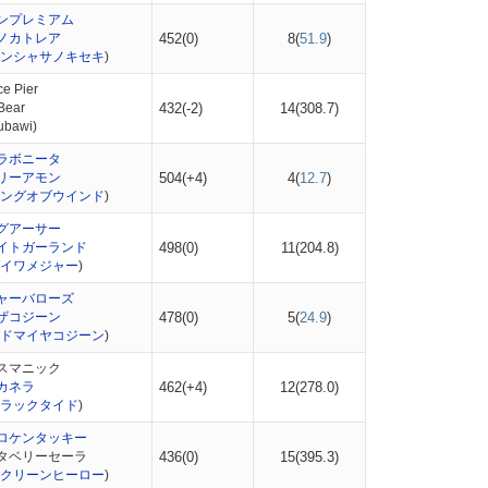
ンプレミアム
ノカトレア
452(0)
8(
51.9
)
ンシャサノキセキ
)
e Pier
Bear
432(-2)
14(
308.7
)
bawi)
ラボニータ
リーアモン
504(+4)
4(
12.7
)
ングオブウインド
)
グアーサー
イトガーランド
498(0)
11(
204.8
)
イワメジャー
)
ャーバローズ
ザコジーン
478(0)
5(
24.9
)
ドマイヤコジーン
)
スマニック
カネラ
462(+4)
12(
278.0
)
ラックタイド
)
ロケンタッキー
タベリーセーラ
436(0)
15(
395.3
)
クリーンヒーロー
)