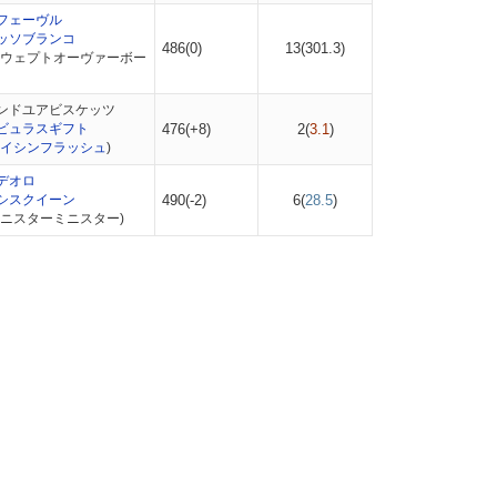
フェーヴル
ッソブランコ
486(0)
13(
301.3
)
スウェプトオーヴァーボー
ンドユアビスケッツ
ビュラスギフト
476(+8)
2(
3.1
)
イシンフラッシュ
)
デオロ
シスクイーン
490(-2)
6(
28.5
)
シニスターミニスター)