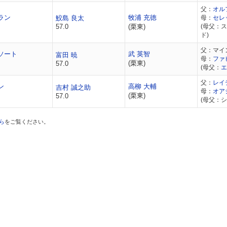
父：
オル
ラン
牧浦 充徳
鮫島 良太
母：
セレ
57.0
(栗東)
(母父：
ド)
父：マイ
ソート
武 英智
富田 暁
母：
ファ
(栗東)
57.0
(母父：
エ
父：
レイ
ン
高柳 大輔
吉村 誠之助
母：
オア
(栗東)
57.0
(母父：
ら
をご覧ください。