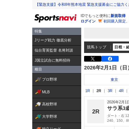
【緊急支援】令和8年熊本地震 緊急支援募金にご協力く
IDでもっと便利に
新規取得
ログイン
初回購入限定
特集
Jリーグ戦力 徹底分析
競馬トップ
日程・
仙台育英監督 名将対談
J国立試合に無料招待
2026年2月1日（日
種目
プロ野球
東京
1R
2R
3R
4R
MLB
2026年2月
高校野球
サラ系3
2R
ダート・右 12
大学野球
240、150、
独立リーグ