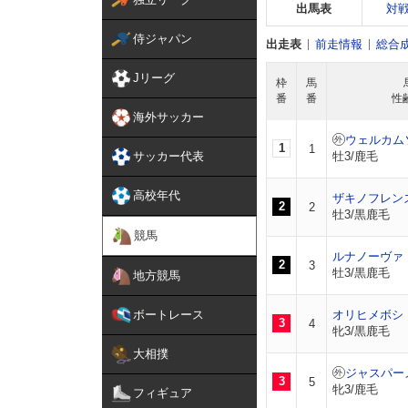
出馬表
対
侍ジャパン
出走表
前走情報
総合
Jリーグ
枠
馬
番
番
性
海外サッカー
ウェルカム
1
1
サッカー代表
牡3/鹿毛
高校年代
ザキノフレン
2
2
牡3/黒鹿毛
競馬
ルナノーヴァ
2
3
牡3/黒鹿毛
地方競馬
ボートレース
オリヒメボシ
3
4
牝3/黒鹿毛
大相撲
ジャスパー
3
5
牝3/鹿毛
フィギュア