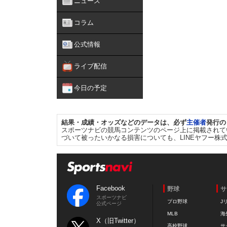
ニュース
コラム
公式情報
ライブ配信
今日の予定
結果・成績・オッズなどのデータは、必ず
主催者
発行の
スポーツナビの競馬コンテンツのページ上に掲載されて
づいて被ったいかなる損害についても、LINEヤフー株
Facebook
野球
サ
スポーツナビ
プロ野球
J
公式ページ
MLB
海
X（旧Twitter）
高校野球
サ