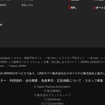
校年代
学生バスケ
NFL
ボート
to
kjapan
ホテル、旅館予約サイト 一休.com
レストラン予約サイト 一休.com レ
料理レシピ動画サービス クラシル
仕事・求人探しはスタンバイ
国内No.1女性向けメデ
st」
Yahoo! JAPAN
oo! JAPANのサービスであり、LINEヤフー株式会社がスポーツナビ株式会社と協
ンター
-
利用規約
-
会社概要
-
免責事項
-
広告掲載について
-
スタッフ募集
© Japan Racing Association.
© 毎日新聞社
© 株式会社グラッドキューブ
© Sportsnavi
© LY Corporation