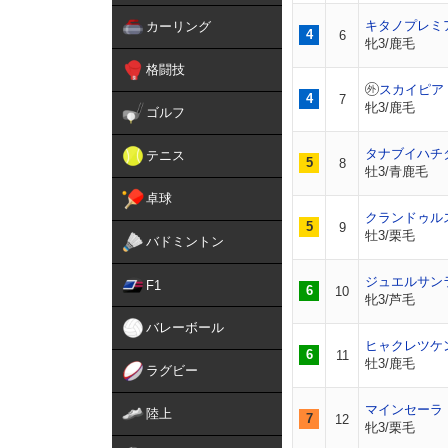
キタノプレミ
カーリング
4
6
牝3/鹿毛
格闘技
スカイピア
4
7
牝3/鹿毛
ゴルフ
タナブイハチ
テニス
5
8
牡3/青鹿毛
卓球
クランドゥル
5
9
牡3/栗毛
バドミントン
ジュエルサン
F1
6
10
牝3/芦毛
バレーボール
ヒャクレツケ
6
11
牡3/鹿毛
ラグビー
マインセーラ
陸上
7
12
牝3/栗毛