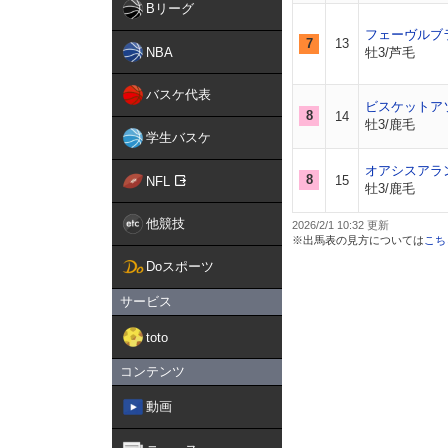
Bリーグ
フェーヴルブ
7
13
NBA
牡3/芦毛
バスケ代表
ビスケットア
8
14
牡3/鹿毛
学生バスケ
オアシスアラ
8
15
NFL
牡3/鹿毛
他競技
2026/2/1 10:32
※出馬表の見方については
こち
Doスポーツ
サービス
toto
コンテンツ
動画