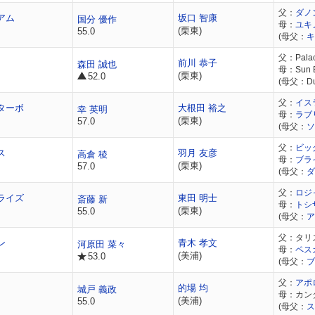
父：
ダノ
アム
坂口 智康
国分 優作
母：
ユキ
(栗東)
55.0
(母父：
キ
父：Palac
前川 恭子
森田 誠也
母：Sun 
(栗東)
52.0
(母父：Du
父：
イス
ターボ
大根田 裕之
幸 英明
母：
ラブ
(栗東)
57.0
(母父：
ソ
父：
ビッ
ス
羽月 友彦
高倉 稜
母：
ブラ
(栗東)
57.0
(母父：
ダ
父：
ロジ
ライズ
東田 明士
斎藤 新
母：
トシ
(栗東)
55.0
(母父：
ア
父：タリ
ン
青木 孝文
河原田 菜々
母：
ペス
(美浦)
53.0
(母父：
ブ
父：
アポ
的場 均
城戸 義政
母：カン
(美浦)
55.0
(母父：
ス