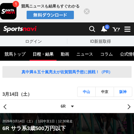
競馬ニュースも結果もすぐわかる
閉じる
スポーツナビ
検索
通知
i
ログイン
ID新規取得
競馬トップ
日程・結果
動画
ニュース
コラム
公式情
真中満＆五十嵐亮太が佐賀競馬予想に挑戦！（PR）
中山
中京
阪神
3月14日（土）
2026年3月14日（土）
1回中京1日
12:30発走
6R サラ系3歳500万円以下