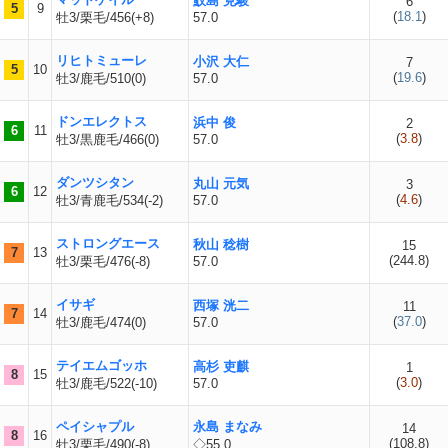
鮫島 克駿
6
5
9
(
18.1
)
牡3/栗毛/456(+8)
57.0
リヒトミューレ
小沢 大仁
7
5
10
(
19.6
)
牡3/鹿毛/510(0)
57.0
ドンエレクトス
浜中 俊
2
6
11
(
3.8
)
牡3/黒鹿毛/466(0)
57.0
ダンツシタン
丸山 元気
3
6
12
(
4.6
)
牡3/青鹿毛/534(-2)
57.0
ストロングエース
秋山 稔樹
15
7
13
(
244.8
)
牡3/栗毛/476(-8)
57.0
イサギ
西塚 洸二
11
7
14
(
37.0
)
牡3/鹿毛/474(0)
57.0
テイエムゴッホ
高杉 吏麒
1
8
15
(
3.0
)
牡3/鹿毛/522(-10)
57.0
ペイシャプル
永島 まなみ
14
8
16
(
108.8
)
牡3/栗毛/490(-8)
◇55.0