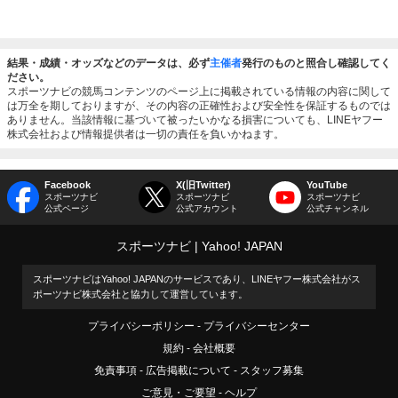
結果・成績・オッズなどのデータは、必ず
主催者
発行のものと照合し確認してく
ださい。
スポーツナビの競馬コンテンツのページ上に掲載されている情報の内容に関して
は万全を期しておりますが、その内容の正確性および安全性を保証するものでは
ありません。当該情報に基づいて被ったいかなる損害についても、LINEヤフー
株式会社および情報提供者は一切の責任を負いかねます。
Facebook
X(旧Twitter)
YouTube
スポーツナビ
スポーツナビ
スポーツナビ
公式ページ
公式アカウント
公式チャンネル
スポーツナビ
Yahoo! JAPAN
スポーツナビはYahoo! JAPANのサービスであり、LINEヤフー株式会社がス
ポーツナビ株式会社と協力して運営しています。
プライバシーポリシー
プライバシーセンター
規約
会社概要
免責事項
広告掲載について
スタッフ募集
ご意見・ご要望
ヘルプ