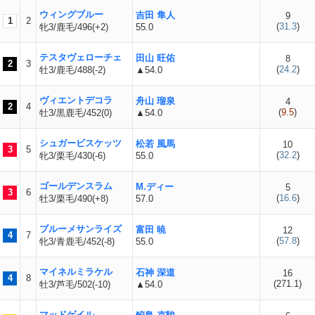
ウィングブルー
吉田 隼人
9
1
2
(
31.3
)
牝3/鹿毛/496(+2)
55.0
テスタヴェローチェ
田山 旺佑
8
2
3
(
24.2
)
牡3/鹿毛/488(-2)
▲54.0
ヴィエントデコラ
舟山 瑠泉
4
2
4
(
9.5
)
牡3/黒鹿毛/452(0)
▲54.0
シュガービスケッツ
松若 風馬
10
3
5
(
32.2
)
牝3/栗毛/430(-6)
55.0
ゴールデンスラム
M.ディー
5
3
6
(
16.6
)
牡3/栗毛/490(+8)
57.0
ブルーメサンライズ
富田 暁
12
4
7
(
57.8
)
牝3/青鹿毛/452(-8)
55.0
マイネルミラケル
石神 深道
16
4
8
(
271.1
)
牡3/芦毛/502(-10)
▲54.0
マッドゲイル