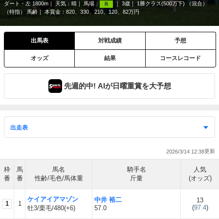
ダート・左 1800m
天気：
晴
馬場：
3歳
1勝クラス(500万下) （混合）
良
（特指） 馬齢
本賞金：820、330、210、120、82万円
出馬表
対戦成績
予想
オッズ
結果
コースレコード
先週的中! AIが日曜重賞を大予想
2026/3/14 12:38
枠
馬
馬名
騎手名
人気
番
番
性齢/毛色/馬体重
斤量
(オッズ)
ケイアイアマゾン
中井 裕二
13
1
1
(
97.4
)
牡3/栗毛/480(+6)
57.0