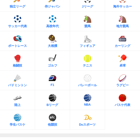
独立リーグ
侍ジャパン
Jリーグ
海外サッカー
サッカー代表
高校年代
競馬
地方競馬
ボートレース
大相撲
フィギュア
カーリング
格闘技
ゴルフ
テニス
卓球
F1
バドミントン
バレーボール
ラグビー
NBA
陸上
Bリーグ
バスケ代表
学生バスケ
他競技
Doスポーツ