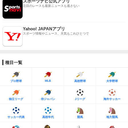
スポーツナビ公式アプリ
注目のレースも最新ニュースも逃さない
Yahoo! JAPANアプリ
スポーツ情報やニュース、天気もこれひとつで
種目一覧
MLB
プロ野球
高校野球
大学野球
独立リーグ
侍ジャパン
Jリーグ
海外サッカー
サッカー代表
高校年代
競馬
地方競馬