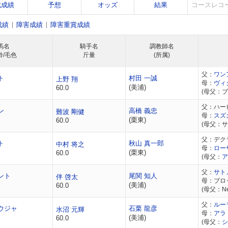
戦成績
予想
オッズ
結果
コースレコ
成績
障害成績
障害重賞成績
馬名
騎手名
調教師名
齢/毛色
斤量
(所属)
父：
ワン
ト
村田 一誠
上野 翔
母：
ヴィ
(美浦)
60.0
(母父：
父：ハー
ン
高橋 義忠
難波 剛健
母：
スズ
(栗東)
60.0
(母父：
父：デク
ト
秋山 真一郎
中村 将之
母：
ロー
(栗東)
60.0
(母父：
ア
父：
サト
ント
尾関 知人
伴 啓太
母：ブロ
(美浦)
60.0
(母父：New
父：
ルー
ウジャ
石栗 龍彦
水沼 元輝
母：
アラ
(美浦)
60.0
(母父：
シ