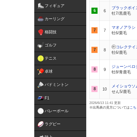
フィギュア
ブラックボイ
6
6
牡7/黒鹿毛
カーリング
マオノアラシ
7
7
格闘技
牡6/栗毛
ゴルフ
コレクテイ
7
8
牡6/鹿毛
テニス
ジューンベロ
8
9
卓球
牡8/青鹿毛
バドミントン
メイショウソ
8
10
せん5/鹿毛
F1
2026/6/13 11:41
※出馬表の見方については
こち
バレーボール
ラグビー