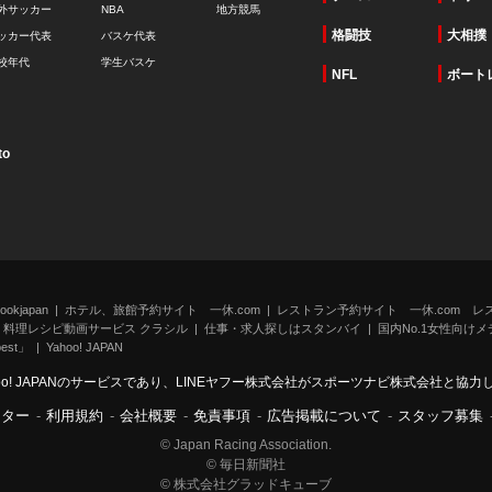
外サッカー
NBA
地方競馬
格闘技
大相撲
ッカー代表
バスケ代表
校年代
学生バスケ
NFL
ボート
to
kjapan
ホテル、旅館予約サイト 一休.com
レストラン予約サイト 一休.com レ
料理レシピ動画サービス クラシル
仕事・求人探しはスタンバイ
国内No.1女性向けメデ
st」
Yahoo! JAPAN
oo! JAPANのサービスであり、LINEヤフー株式会社がスポーツナビ株式会社と協
ンター
-
利用規約
-
会社概要
-
免責事項
-
広告掲載について
-
スタッフ募集
© Japan Racing Association.
© 毎日新聞社
© 株式会社グラッドキューブ