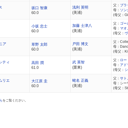
父：
ブラ
ス
浅利 英明
坂口 智康
母：
ソン
(美浦)
60.0
(母父：Gia
父：
ゴー
加藤 士津八
小坂 忠士
母：
マオ
(美浦)
60.0
(母父：
ヴ
父：Colle
ニア
戸田 博文
草野 太郎
母：Dance 
(美浦)
60.0
(母父：Kitt
父：
ロー
シティ
武 英智
高田 潤
母：
アド
(栗東)
61.0
(母父：
シ
父：
サト
ムリエ
蛯名 正義
大江原 圭
母：シー
(美浦)
60.0
(母父：Sto
ら
をご覧ください。