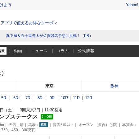
けよう
Yahoo
、アプリで使えるお得なクーポン
真中満＆五十嵐亮太が佐賀競馬予想に挑戦！（PR）
結果
動画
ニュース
コラム
公式情報
土）
東京
阪神
5R
6R
7R
8R
9R
10R
11R
12R
13日（土）
3回東京3日
11:30発走
ンプステークス
J・GIII
0m
天気：
晴
馬場：
障害3歳以上
オープン （混合） 別定
本賞金：
稍重
、750、450、300万円