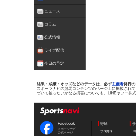
ニュース
コラム
公式情報
ライブ配信
今日の予定
結果・成績・オッズなどのデータは、必ず
主催者
発行の
スポーツナビの競馬コンテンツのページ上に掲載されて
づいて被ったいかなる損害についても、LINEヤフー株
Facebook
野球
サ
スポーツナビ
プロ野球
J
公式ページ