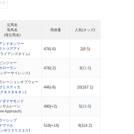
ード
父馬名
母馬名
馬体重
人気(オッズ)
(母父馬名)
アンドオンリー
クトリアアイ
476(-6)
2(
8.5
)
ブライアンズタイム)
ビンジャー
カローラン
476(-2)
3(
11.6
)
サンデーサイレンス)
ラレーションオブウォー
ザミスティカ
446(-8)
10(
167.1
)
グネスタキオン
)
ノダイヤモンド
ッサムレーン
490(+2)
5(
19.8
)
 Approach)
ラーシップ
ドヴァル
518(+14)
9(
114.2
)
ンボリクリスエス
)