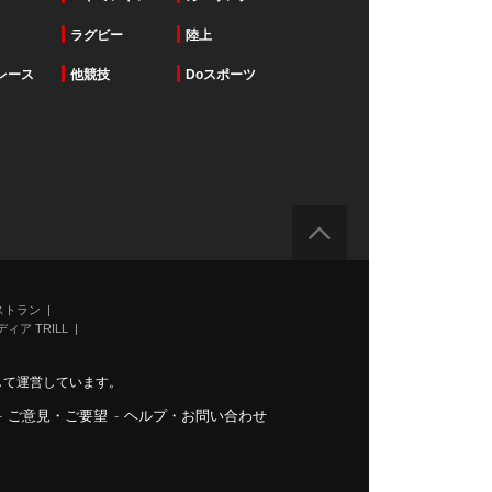
ラグビー
陸上
レース
他競技
Doスポーツ
ストラン
ィア TRILL
力して運営しています。
-
ご意見・ご要望
-
ヘルプ・お問い合わせ