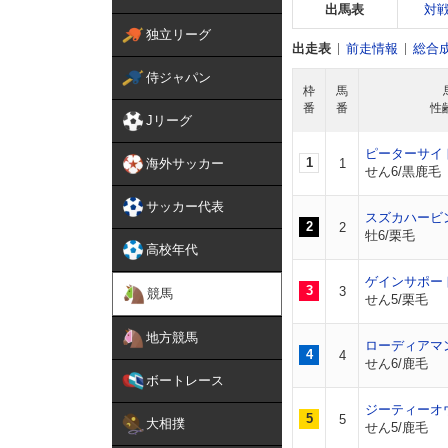
出馬表
対
独立リーグ
出走表
前走情報
総合
侍ジャパン
枠
馬
番
番
性
Jリーグ
ピーターサイ
1
海外サッカー
1
せん6/黒鹿毛
サッカー代表
スズカハービ
2
2
牡6/栗毛
高校年代
ゲインサポー
3
3
競馬
せん5/栗毛
地方競馬
ローディアマ
4
4
せん6/鹿毛
ボートレース
ジーティーオ
5
5
大相撲
せん5/鹿毛