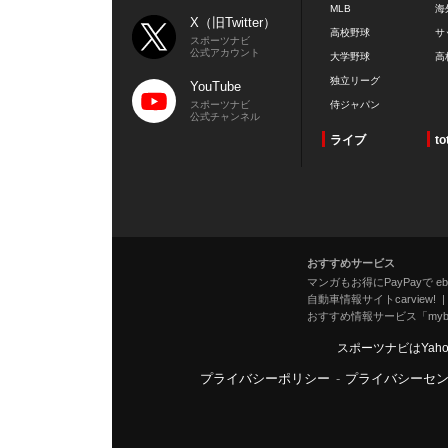
MLB
海
X（旧Twitter）
高校野球
サ
スポーツナビ
公式アカウント
大学野球
高
独立リーグ
YouTube
スポーツナビ
侍ジャパン
公式チャンネル
ライブ
to
おすすめサービス
マンガもお得にPayPayで eboo
自動車情報サイトcarview!
おすすめ情報サービス「mybe
スポーツナビはYah
プライバシーポリシー
-
プライバシーセ