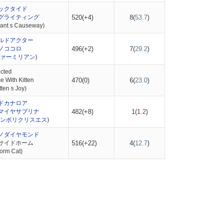
ックタイド
グライティング
520(+4)
8(
53.7
)
nt s Causeway)
ルドアクター
ノココロ
496(+2)
7(
29.2
)
ァーミリアン
)
cted
With Kitten
470(0)
6(
23.0
)
en s Joy)
ドカナロア
マイヤサブリナ
482(+8)
1(
1.2
)
ンボリクリスエス
)
ノダイヤモンド
サイドホーム
516(+22)
4(
12.7
)
rm Cat)