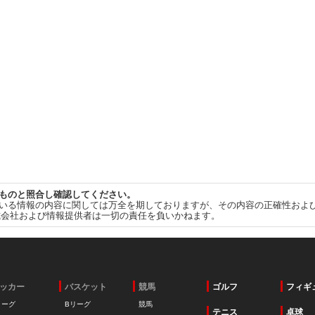
ものと照合し確認してください。
いる情報の内容に関しては万全を期しておりますが、その内容の正確性およ
式会社および情報提供者は一切の責任を負いかねます。
ッカー
バスケット
競馬
ゴルフ
フィギ
リーグ
Bリーグ
競馬
テニス
卓球