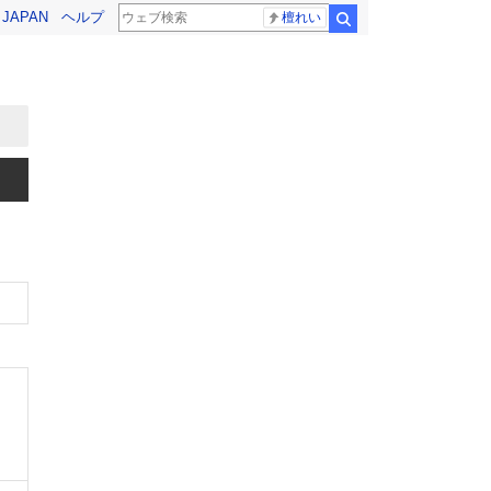
! JAPAN
ヘルプ
檀れい
検索