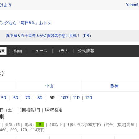
けよう
Yahoo
ングなら「毎日5％」おトク
真中満＆五十嵐亮太が佐賀競馬予想に挑戦！（PR）
結果
動画
ニュース
コラム
公式情報
土）
中山
阪神
5R
6R
7R
8R
9R
10R
11R
12R
11日（土）
1回福島1日
14:05発走
別
m
天気：
晴
馬場：
4歳以上
1勝クラス(500万下) （混合）[指定] 定量
良
460、290、170、114万円