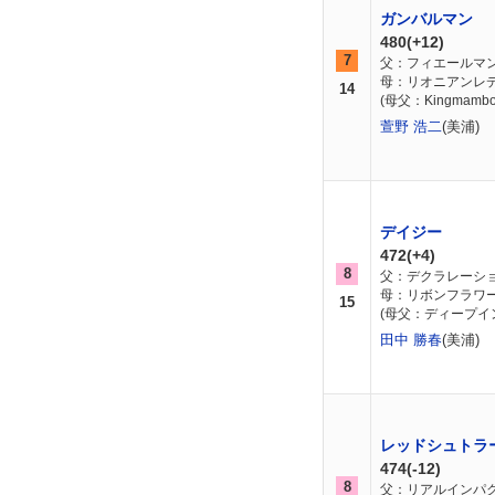
ガンバルマン
480(+12)
7
父：フィエールマ
母：リオニアンレ
14
(母父：Kingmambo
萱野 浩二
(美浦)
デイジー
472(+4)
8
父：デクラレーシ
母：リボンフラワ
15
(母父：ディープイ
田中 勝春
(美浦)
レッドシュトラ
474(-12)
8
父：リアルインパ