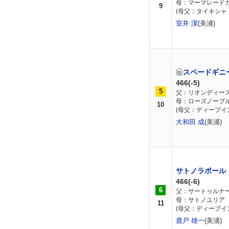
母：マーマレード
9
(母父：タイキシャ
室井 潔
(美浦)
スペードギニ
466(-5)
5
父：リオンディー
母：ローズノーブ
10
(母父：ディープイ
大和田 成
(美浦)
サトノラポール
466(-6)
6
父：サートゥルナ
母：サトノユリア
11
(母父：ディープイ
鹿戸 雄一
(美浦)