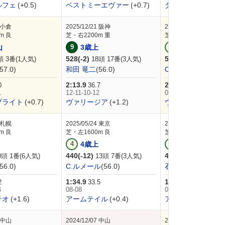
ルフェ
(+0.5)
ベストミーエヴァー
(+0.7)
ダノンセンチュリ
小倉
2025/12/21
阪神
2025/11/23
京都
m 良
芝・右2200m 重
芝・右・外2400m 良
山
9
3歳上
3
3歳上
528(-2)
530(-6)
頭 3番(1人気)
18頭 17番(3人気)
18頭 7番(1
(57.0)
和田 竜二
(56.0)
C.デムーロ
(56.0)
2:13.9
2:24.2
0
36.7
34.8
1
12-11-10-12
02-02-02-01
ブライト
(+0.7)
ヴァリージア
(+1.2)
ウインデイジー
(+0
札幌
2025/05/24
東京
2025/02/23
東京
m 良
芝・左1600m 良
芝・左1800m 良
4
4歳上
9
4歳上
440(-12)
452(+20)
0頭 1番(6人気)
13頭 7番(3人気)
16頭 7番(
(56.0)
C.ルメール
(56.0)
石川 裕紀人
(55.0)
1:34.9
1:47.8
2
33.5
34.9
4
08-08
07-09-08
テオ
(+1.6)
アームテイル
(+0.4)
アンゴラブラック
中山
2024/12/07
中山
2024/11/24
東京