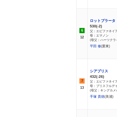
ロットブラータ
530(-2)
6
父：エピファネイ
母：エマノン
12
(母父：ハーツクラ
平田 修
(栗東)
シアブリス
432(-26)
7
父：エピファネイ
母：ブリスフルデ
13
(母父：キングカメ
手塚 貴徳
(美浦)