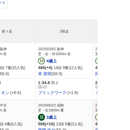
ード
前々走
3前走
4前走
阪神
2025/03/02
阪神
2024/10/26
京都
m 良
芝・右・外1600m 良
芝・右2000m 良
14
4歳上
10
3歳上
486(+4)
482(-2)
8頭 7番(15人気)
14頭 9番(12人気)
11頭 5番(1
(58.0)
幸 英明
(58.0)
田口 貫太
(57.0)
1:34.8
2:01.3
4
35.2
36.0
05-07
05-05-05-07
リオン
(+0.6)
ブリックワーク
(+1.8)
ミカエルパシャ
(+1
中京
2025/06/22
函館
2025/04/19
福島
m 良
芝・右1800m 重
芝・右1800m 良
11
3歳上
1
未勝利
506(+10)
496(-2)
頭 4番(6人気)
13頭 6番(3人気)
16頭 7番(4