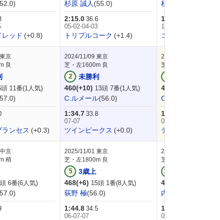
(52.0)
杉原 誠人
(55.0)
杉原 誠人
(55.0)
2:15.0
1:50.1
3
36.6
36.3
5
05-02-04-03
10-11-13-12
ドレッド
(+0.8)
トリプルコーク
(+1.4)
コスモアンソロジ
東京
2024/11/09
東京
2024/09/22
中山
m 良
芝・左1600m 良
芝・右1800m 良
利
2
未勝利
3
新馬
460(+10)
450(-)
6頭 11番(1人気)
13頭 7番(1人気)
14頭 5番(1人
(57.0)
C.ルメール
(56.0)
C.ルメール
(55.0)
1:34.7
1:50.8
0
33.8
35.5
07-07
02-02-02-02
プランセス
(+0.3)
ツインピークス
(+0.0)
テリオスルナ
(+0.9
中京
2025/11/01
東京
2025/10/13
東京
m 稍
芝・左1800m 良
芝・左1600m 良
5
3歳上
10
3歳上
468(+6)
462(0)
頭 6番(6人気)
15頭 1番(8人気)
18頭 16番(1
(57.0)
荻野 極
(56.0)
内田 博幸
(56.0)
1:44.8
1:33.6
9
34.5
34.0
06-07-07
09-08