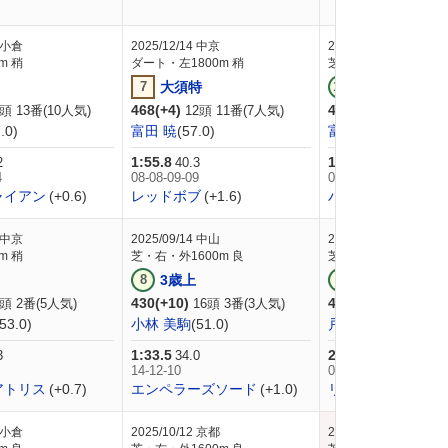
小倉
2025/12/14
中京
2025/11/22
福島
m 稍
ダート・左1800m 稍
芝・右1800m 良
7
大須特
10
高湯温
468(+4)
464(+2)
頭 13番(10人気)
12頭 11番(7人気)
16頭 2番(1
.0)
富田 暁
(57.0)
富田 暁
(56.0)
1:55.8
1:49.0
2
40.3
34.4
4
08-08-09-09
08-09-10-11
ャイアン
(+0.6)
レッドボブ
(+1.6)
バルナバ
(+0.5)
中京
2025/09/14
中山
2025/07/12
福島
m 稍
芝・右・外1600m 良
芝・右2000m 良
8
3歳上
4
3歳上
430(+10)
420(-6)
頭 2番(5人気)
16頭 3番(3人気)
15頭 4番(1
(53.0)
小林 美駒
(51.0)
戸崎 圭太
(53.0)
1:33.5
2:03.9
3
34.0
37.4
14-12-10
03-04-04-03
アトリス
(+0.7)
エンペラーズソード
(+1.0)
リアンベーレ
(+0.9
小倉
2025/10/12
京都
2025/06/28
小倉