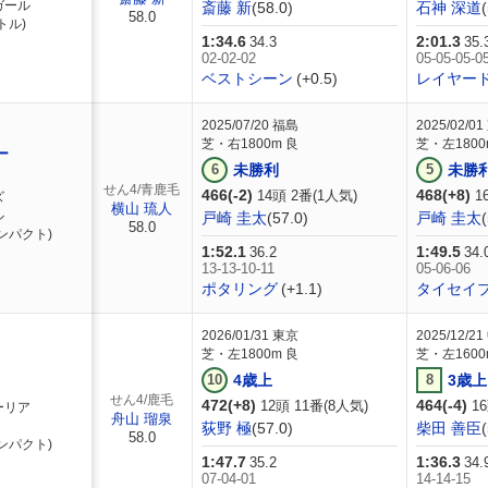
ガール
斎藤 新
(58.0)
石神 深道
58.0
トル)
1:34.6
2:01.3
34.3
35.
02-02-02
05-05-05-0
ベストシーン
(+0.5)
レイヤー
2025/07/20
福島
2025/02/01
芝・右1800m 良
芝・左1800
ー
6
未勝利
5
未勝
せん4/青鹿毛
466(-2)
468(+8)
14頭 2番(1人気)
1
ズ
横山 琉人
ル
戸崎 圭太
(57.0)
戸崎 圭太
58.0
ンパクト)
1:52.1
1:49.5
36.2
34.
13-13-10-11
05-06-06
ポタリング
(+1.1)
タイセイ
2026/01/31
東京
2025/12/21
芝・左1800m 良
芝・左1600
10
4歳上
8
3歳上
せん4/鹿毛
472(+8)
464(-4)
12頭 11番(8人気)
16
ーリア
舟山 瑠泉
荻野 極
(57.0)
柴田 善臣
58.0
ンパクト)
1:47.7
1:36.3
35.2
34.
07-04-01
14-14-15