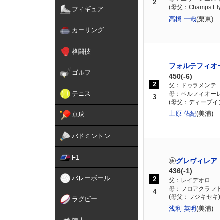
2
(母父：Champs Ely
フィギュア
高橋 一哉
(栗東)
カーリング
格闘技
フォルテフィオ
ゴルフ
450(-6)
2
父：ドゥラメンテ
テニス
母：ベルフィオー
3
(母父：ディープイ
上原 佑紀
(美浦)
卓球
バドミントン
F1
グレヴィレア
436(-1)
バレーボール
2
父：レイデオロ
母：フロアクラフ
4
(母父：フジキセキ)
ラグビー
浅利 英明
(美浦)