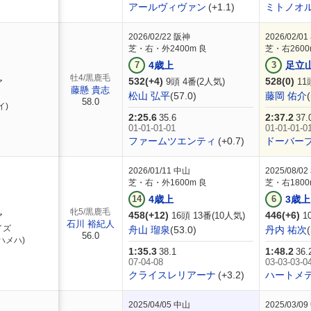
アールヴィヴァン
(+1.1)
ミトノオ
2026/02/22
阪神
2026/02/01
芝・右・外2400m 良
芝・右2600
7
4歳上
3
足立
牡4/黒鹿毛
532(+4)
528(0)
9頭 4番(2人気)
11
ア
藤懸 貴志
松山 弘平
(57.0)
藤岡 佑介
58.0
イ)
2:25.6
2:37.2
35.6
37.
01-01-01-01
01-01-01-0
ファームツエンティ
(+0.7)
ドーバー
2026/01/11
中山
2025/08/02
芝・右・外1600m 良
芝・右1800
14
4歳上
6
3歳上
牝5/黒鹿毛
458(+12)
446(+6)
16頭 13番(10人気)
1
ア
石川 裕紀人
イズ
舟山 瑠泉
(53.0)
丹内 祐次
56.0
ハメハ)
1:35.3
1:48.2
38.1
36.
07-04-08
03-03-03-0
クライスレリアーナ
(+3.2)
ハートメ
2025/04/05
中山
2025/03/09