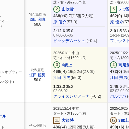
芝・右・外2200m 良
芝・右2000
2
山吹賞
5
デプ
牡4/黒鹿毛
468(+6)
462(0)
7頭 5番(2人気)
14
ン
原田 和真
ディー
原 優介
(57.0)
原 優介
(57
58.0
)
2:12.6
2:01.5
35.0
36.
07-06-06-05
14-14-11-0
ピックデムッシュ
(+0.4)
ファウス
2026/01/11
中山
2025/11/22
芝・右・外1600m 良
芝・右1800
3
4歳上
2
高湯
牝5/鹿毛
468(-4)
472(0)
16頭 2番(2人気)
16
ョンオブウォー
江田 照男
ー
江田 照男
(56.0)
江田 照男
56.0
ンパクト)
1:32.3
1:48.5
35.2
34.
02-03-02
02-02-02-0
クライスレリアーナ
(+0.2)
バルナバ
(
2025/12/14
中京
2025/10/25
ダート・左1800m 稍
ダート・左18
ール
11
大須特
12
3歳上
せん4/栗毛
486(-4)
490(+6)
12頭 2番(8人気)
1
クト