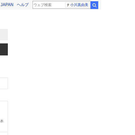
! JAPAN
ヘルプ
小川真由美
検索
本