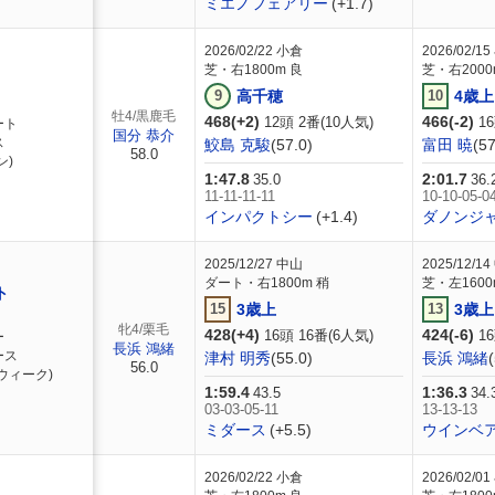
ミエノフェアリー
(+1.7)
2026/02/22
小倉
2026/02/15
芝・右1800m 良
芝・右2000
9
高千穂
10
4歳上
牡4/黒鹿毛
468(+2)
466(-2)
12頭 2番(10人気)
16
ート
国分 恭介
ス
鮫島 克駿
(57.0)
富田 暁
(57
58.0
ン)
1:47.8
2:01.7
35.0
36.
11-11-11-11
10-10-05-0
インパクトシー
(+1.4)
ダノンジ
2025/12/27
中山
2025/12/14
ダート・右1800m 稍
芝・左1600
ト
15
3歳上
13
3歳上
牝4/栗毛
428(+4)
424(-6)
16頭 16番(6人気)
16
ー
長浜 鴻緒
ース
津村 明秀
(55.0)
長浜 鴻緒
56.0
ウィーク)
1:59.4
1:36.3
43.5
34.
03-03-05-11
13-13-13
ミダース
(+5.5)
ウインベ
2026/02/22
小倉
2026/02/01