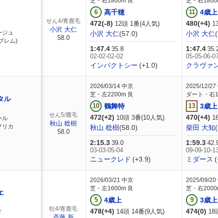
芝・右1800m 良
芝・右1800
6
高千穂
11
4歳上
せん4/青鹿毛
472(-8)
480(+4)
12頭 1番(4人気)
1
小沢 大仁
ージュ
小沢 大仁
(57.0)
小沢 大仁
58.0
ブレム)
1:47.4
1:47.4
35.8
35.
02-02-02-02
05-05-06-0
インパクトシー
(+1.0)
クラヴァ
2026/03/14
中京
2025/12/27
芝・左2200m 良
ダート・右18
タル
10
鶴舞特
13
3歳上
せん5/鹿毛
472(+2)
470(+4)
10頭 3番(10人気)
1
ール
秋山 稔樹
フリカ
秋山 稔樹
(58.0)
柴田 大知
58.0
2:15.3
1:59.3
39.0
42.
03-03-05-04
09-09-10-1
ニュークレド
(+3.9)
ミダース
(
2026/03/21
中京
2025/09/20
芝・左1600m 良
芝・右2000
エ
5
4歳上
9
3歳上
牡4/青鹿毛
478(+4)
474(0)
14頭 14番(9人気)
18
ド
斎藤 新