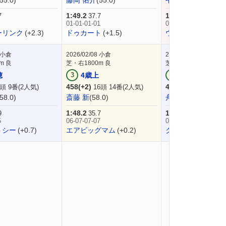
(55.0)
藤岡 佑介
(55.0)
中井 裕二
(57.0)
1:49.2
1:48.5
7
37.7
35.4
01-01-01-01
01-01-01-01
ーリンク
(+2.3)
ドゥカート
(+1.5)
ウインベラーノ
(-0
小倉
2026/02/08
小倉
2026/02/01
小倉
m 良
芝・右1800m 良
芝・右1800m 良
穂
3
4歳上
2
4歳上
458(+2)
456(+2)
頭 9番(2人気)
16頭 14番(2人気)
13頭 3番(9
(58.0)
斎藤 新
(58.0)
舟山 瑠泉
(55.0)
1:48.2
1:45.9
9
35.7
33.7
5
06-07-07-07
05-06-06-07
トシー
(+0.7)
エアビッグマム
(+0.2)
クラヴァンス
(+0.0