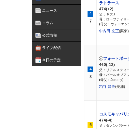
ラトラース
474(+2)
ニュース
4
父：キズナ
母：ローブティサ
7
コラム
(母父：ウォーエン
中内田 充正
(栗東)
公式情報
ライブ配信
フォートポー
今日の予定
460(-12)
4
父：リアルスティ
母：パールオブア
8
(母父：Jeremy)
粕谷 昌央
(美浦)
コスモキャバリ
474(-4)
5
父：ダノンバラー