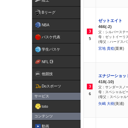
陸上
Bリーグ
ゼットエイト
NBA
466(-2)
3
父：シルバーステ
バスケ代表
母：ゼットイーリ
5
(母父：ハードスパ
宮地 貴稔
(栗東)
学生バスケ
NFL
他競技
エナジーショッ
418(-10)
Doスポーツ
3
父：サンダースノ
母：スペシャルピ
6
サービス
(母父：スペシャル
矢嶋 大樹
(美浦)
toto
コンテンツ
動画