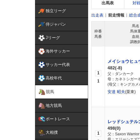
出馬表
対
独立リーグ
出走表
前走情報
総合
侍ジャパン
馬名
枠番
馬体
馬番
血統
Jリーグ
調教
海外サッカー
メイショウヒュ
サッカー代表
482(-8)
1
父：ダンカーク
高校年代
母：カネトシガー
1
(母父：キングカメ
競馬
安達 昭夫
(栗東)
地方競馬
ボートレース
レッドシュテル
498(0)
大相撲
1
父：Saxon Warrior
母：エリーシエズ