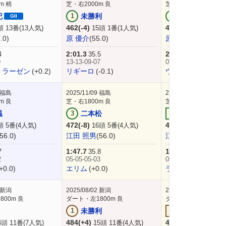
m 稍
芝・右2000m 良
芝・左2000m 良
記
1
未勝利
3
未勝利
GII
462(-4)
466(+12)
頭 13番(13人気)
15頭 1番(1人気)
12頭 4番(
.0)
原 優介
(55.0)
原 優介
(55.0)
2:01.3
2:02.3
4
35.5
33.9
9
13-13-09-07
07-05-05
トラーゼン
(+0.2)
リギーロ
(-0.1)
ウィクトルウェル
福島
2025/11/09
福島
2025/10/26
新潟
m 良
芝・右1800m 良
芝・左・外1800m 稍
温
3
二本松
3
3歳上
472(-8)
480(+4)
頭 5番(4人気)
16頭 5番(4人気)
16頭 16番(
(56.0)
江田 照男
(56.0)
江田 照男
(56.0)
1:47.7
1:49.5
7
35.8
34.5
2
05-05-05-03
06-06
+0.0)
エリム
(+0.0)
ラブリーリディア
新潟
2025/08/02
新潟
2025/07/05
福島
00m 良
ダート・左1800m 良
ダート・右1700m 稍
1
未勝利
3
未勝利
484(+4)
480(0)
4頭 11番(7人気)
15頭 11番(4人気)
15頭 2番(3