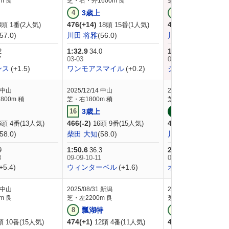
m 良
芝・右・外1600m 良
芝・右1800m 良
4
3歳上
1
未勝利
476(+14)
462(-8)
3頭 1番(2人気)
18頭 15番(1人気)
16頭 15番(
(57.0)
川田 将雅
(56.0)
川田 将雅
(57.0)
1:32.9
1:47.2
2
34.0
36.6
7
03-03
07-05-02-01
ンス
(+1.5)
ワンモアスマイル
(+0.2)
ジーティームッシ
中山
2025/12/14
中山
2024/09/01
中京
00m 稍
芝・右1800m 稍
芝・左2000m 重
16
3歳上
9
未勝利
466(-2)
450(0)
6頭 4番(13人気)
16頭 9番(15人気)
18頭 16番(1
(58.0)
柴田 大知
(58.0)
川須 栄彦
(57.0)
1:50.6
2:01.7
9
36.3
37.1
3
09-09-10-11
07-06-04-02
+5.4)
ウィンターベル
(+1.6)
オメガナビゲータ
中山
2025/08/31
新潟
2025/07/06
福島
m 良
芝・左2200m 良
芝・右1800m 良
8
瓢湖特
11
3歳上
474(+1)
470(+4)
頭 10番(15人気)
12頭 4番(11人気)
14頭 1番(9