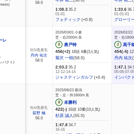
中井 裕二
(58.0)
中井 裕二
58.0
sees)
1:08.3
1:33.6
35.2
36.
01-01
01-01-01
フォティック
(+0.8)
グローリ
2026/03/01
小倉
2026/02/22
芝・右2000m 良
芝・右1800
ーレ
8
唐戸特
2
高千
牡5/黒鹿毛
456(+2)
454(-4)
18頭 4番(3人気)
12
丹内 祐次
レ
菊沢 一樹
(58.0)
丹内 祐次
58.0
ンパクト)
2:03.2
1:47.1
35.2
34.
12-12-14-14
05-06-07-0
ジャスティンガルフ
(+0.4)
インパク
2025/08/23
新潟
芝・左・外1800m 良
8
未勝利
牝4/黒鹿毛
422(-)
16頭 10番(10人気)
荻野 極
ト
杉原 誠人
(55.0)
56.0
1:47.8
34.7
16-16