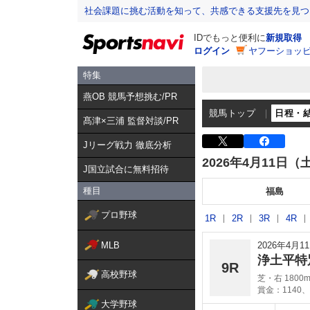
社会課題に挑む活動を知って、共感できる支援先を見つ
IDでもっと便利に
新規取得
ログイン
ヤフーショッピ
特集
燕OB 競馬予想挑む/PR
競馬トップ
日程・
髙津×三浦 監督対談/PR
Jリーグ戦力 徹底分析
2026年4月11日（
J国立試合に無料招待
種目
福島
プロ野球
1R
2R
3R
4R
MLB
2026年4月
浄土平特
9R
高校野球
芝・右 1800
賞金：1140、
大学野球