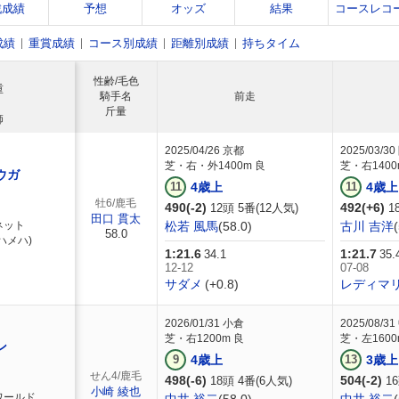
戦成績
予想
オッズ
結果
コースレコ
成績
重賞成績
コース別成績
距離別成績
持ちタイム
性齢/毛色
重
騎手名
前走
斤量
師
2025/04/26
京都
2025/03/30
芝・右・外1400m 良
芝・右1400
ウガ
11
4歳上
11
4歳上
牡6/鹿毛
490(-2)
492(+6)
12頭 5番(12人気)
1
田口 貫太
ネット
松若 風馬
(58.0)
古川 吉洋
58.0
ハメハ)
1:21.6
1:21.7
34.1
35.
12-12
07-08
サダメ
(+0.8)
レディマ
2026/01/31
小倉
2025/08/31
芝・右1200m 良
芝・左1600
ン
9
4歳上
13
3歳上
せん4/鹿毛
498(-6)
504(-2)
18頭 4番(6人気)
16
小崎 綾也
ワールド