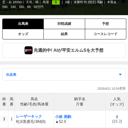
芝・右 1800m
天気：
晴
馬場：
3歳
未勝利 牝 [指定] 馬齢
本賞金：
良
590、240、150、89、59万円
出馬表
対戦成績
予想
オッズ
結果
コースレコード
先週的中! AIが平安エルムSを大予想
2026/4/11 10:54
枠
馬
馬名
騎手名
人気
番
番
性齢/毛色/馬体重
斤量
(オッズ)
レーザーキック
小林 美駒
8
1
1
(
18.2
)
牝3/黒鹿毛/384(0)
▲52.0