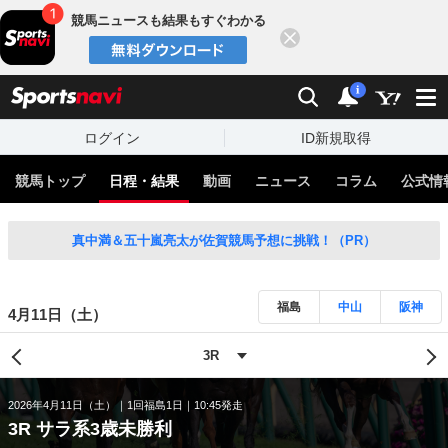
競馬ニュースも結果もすぐわかる
閉じる
スポーツナビ
検索
通知
i
ログイン
ID新規取得
競馬トップ
日程・結果
動画
ニュース
コラム
公式情
真中満＆五十嵐亮太が佐賀競馬予想に挑戦！（PR）
福島
中山
阪神
4月11日（土）
2026年4月11日（土）
1回福島1日
10:45発走
3R サラ系3歳未勝利