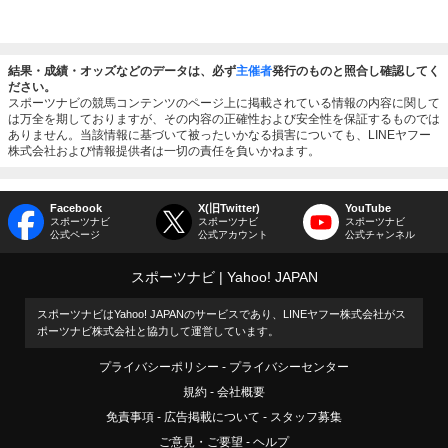
結果・成績・オッズなどのデータは、必ず
主催者
発行のものと照合し確認してく
ださい。
スポーツナビの競馬コンテンツのページ上に掲載されている情報の内容に関して
は万全を期しておりますが、その内容の正確性および安全性を保証するものでは
ありません。当該情報に基づいて被ったいかなる損害についても、LINEヤフー
株式会社および情報提供者は一切の責任を負いかねます。
Facebook
X(旧Twitter)
YouTube
スポーツナビ
スポーツナビ
スポーツナビ
公式ページ
公式アカウント
公式チャンネル
スポーツナビ
Yahoo! JAPAN
スポーツナビはYahoo! JAPANのサービスであり、LINEヤフー株式会社がス
ポーツナビ株式会社と協力して運営しています。
プライバシーポリシー
プライバシーセンター
規約
会社概要
免責事項
広告掲載について
スタッフ募集
ご意見・ご要望
ヘルプ