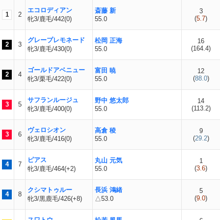
エコロディアン
斎藤 新
3
1
2
(
5.7
)
牝3/鹿毛/442(0)
55.0
グレープレモネード
松岡 正海
16
2
3
(
164.4
)
牝3/鹿毛/430(0)
55.0
ゴールドアベニュー
富田 暁
12
2
4
(
88.0
)
牝3/栗毛/422(0)
55.0
サフランルージュ
野中 悠太郎
14
3
5
(
113.2
)
牝3/鹿毛/400(0)
55.0
ヴェロシオン
高倉 稜
9
3
6
(
29.2
)
牝3/鹿毛/416(0)
55.0
ピアス
丸山 元気
1
4
7
(
3.6
)
牝3/鹿毛/464(+2)
55.0
クシマトゥルー
長浜 鴻緒
5
4
8
(
9.0
)
牝3/黒鹿毛/426(+8)
△53.0
スワトウ