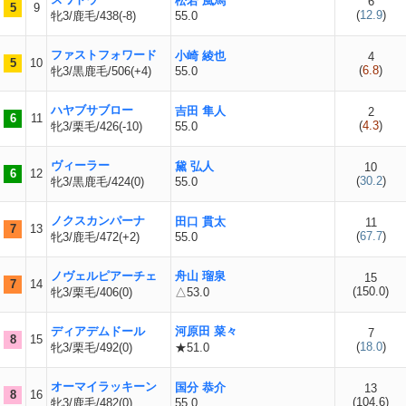
松若 風馬
6
5
9
(
12.9
)
牝3/鹿毛/438(-8)
55.0
ファストフォワード
小崎 綾也
4
5
10
(
6.8
)
牝3/黒鹿毛/506(+4)
55.0
ハヤブサブロー
吉田 隼人
2
6
11
(
4.3
)
牝3/栗毛/426(-10)
55.0
ヴィーラー
黛 弘人
10
6
12
(
30.2
)
牝3/黒鹿毛/424(0)
55.0
ノクスカンパーナ
田口 貫太
11
7
13
(
67.7
)
牝3/鹿毛/472(+2)
55.0
ノヴェルピアーチェ
舟山 瑠泉
15
7
14
(
150.0
)
牝3/栗毛/406(0)
△53.0
ディアデムドール
河原田 菜々
7
8
15
(
18.0
)
牝3/栗毛/492(0)
★51.0
オーマイラッキーン
国分 恭介
13
8
16
(
104.6
)
牝3/鹿毛/482(0)
55.0