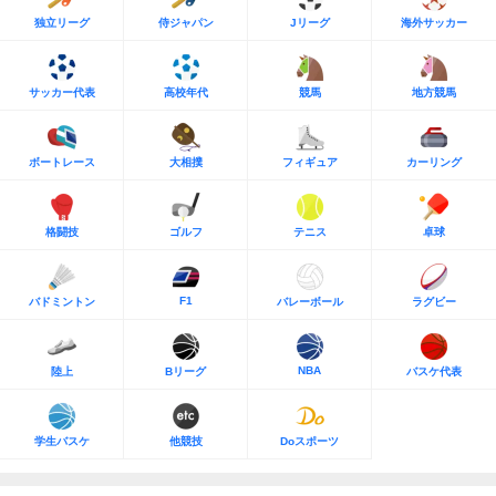
独立リーグ
侍ジャパン
Jリーグ
海外サッカー
サッカー代表
高校年代
競馬
地方競馬
ボートレース
大相撲
フィギュア
カーリング
格闘技
ゴルフ
テニス
卓球
F1
バドミントン
バレーボール
ラグビー
NBA
陸上
Bリーグ
バスケ代表
学生バスケ
他競技
Doスポーツ