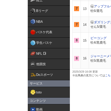
陸上
アップフル
7
13
Bリーグ
牡6/鹿毛
NBA
ダズリング
7
14
せん5/栗毛
バスケ代表
ビーコング
8
15
牡4/黒鹿毛
学生バスケ
NFL
ジャーニーメ
8
16
牡5/黒鹿毛
他競技
2025/3/29 16:08
Doスポーツ
※出馬表の見方については
こち
サービス
toto
コンテンツ
動画