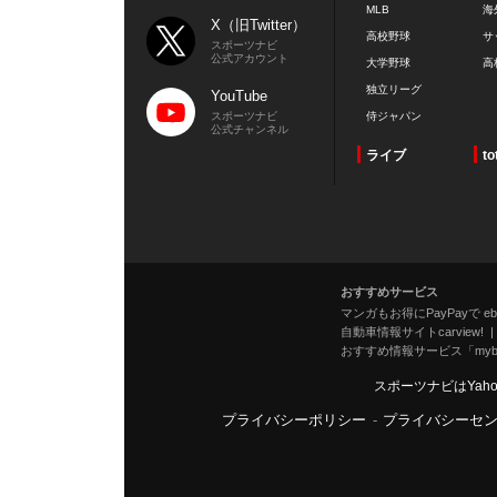
MLB
海
X（旧Twitter）
高校野球
サ
スポーツナビ
公式アカウント
大学野球
高
独立リーグ
YouTube
スポーツナビ
侍ジャパン
公式チャンネル
ライブ
to
おすすめサービス
マンガもお得にPayPayで eboo
自動車情報サイトcarview!
おすすめ情報サービス「mybe
スポーツナビはYah
プライバシーポリシー
-
プライバシーセ