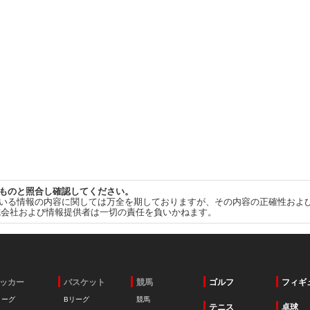
ものと照合し確認してください。
いる情報の内容に関しては万全を期しておりますが、その内容の正確性およ
式会社および情報提供者は一切の責任を負いかねます。
ッカー
バスケット
競馬
ゴルフ
フィギ
リーグ
Bリーグ
競馬
テニス
卓球