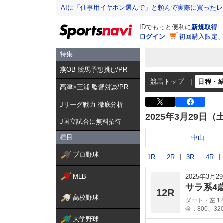
AIに「仕事用イヤホン選んで」と頼んで実際に買った
IDでもっと便利に
新規取得
ログイン
初回購入限定
特集
燕OB 競馬予想挑む/PR
競馬トップ
日程・
髙津×三浦 監督対談/PR
Jリーグ戦力 徹底分析
2025年3月29日（
J国立試合に無料招待
種目
中山
プロ野球
1R
2R
3R
4R
MLB
2025年3月
サラ系4
12R
高校野球
ダート・左 12
金：800、32
大学野球