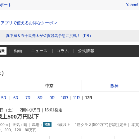
レポート
Yahoo
、アプリで使えるお得なクーポン
真中満＆五十嵐亮太が佐賀競馬予想に挑戦！（PR）
結果
動画
ニュース
コラム
公式情報
土）
中京
阪神
5R
6R
7R
8R
9R
10R
11R
12R
29日（土）
2回中京5日
16:01発走
歳上500万円以下
00m
天気：
晴
馬場：
4歳以上
1勝クラス(500万下) [指定] 定量
本賞
稍重
0、200、120、80万円