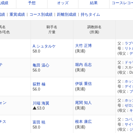
戦成績
予想
オッズ
結果
コースレコ
成績
重賞成績
コース別成績
距離別成績
持ちタイム
馬名
騎手名
調教師名
齢/毛色
斤量
(所属)
父：
ラブ
大竹 正博
A.シュタルケ
母：
リト
(美浦)
58.0
(母父：
デ
父：
ドゥ
テ
堀内 岳志
亀田 温心
母：スカ
(美浦)
56.0
(母父：Das
父：
ホッ
伊坂 重信
荻野 極
母：
デイ
(美浦)
56.0
(母父：
ブ
父：
ホッ
ォン
尾関 知人
川端 海翼
母：
ゼロ
(美浦)
53.0
(母父：
キ
父：
コパ
チス
根本 康広
富田 暁
母：
サイ
(美浦)
58.0
(母父：
ジ