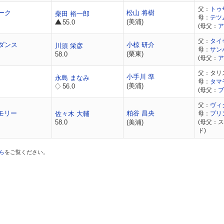
父：
トゥ
ーク
松山 将樹
柴田 裕一郎
母：
テツ
(美浦)
55.0
(母父：
ア
父：
タイ
ダンス
小椋 研介
川須 栄彦
母：
サン
(栗東)
58.0
(母父：
ア
父：タリ
小手川 準
永島 まなみ
母：
タマ
(美浦)
56.0
(母父：
ブ
父：
ヴィ
モリー
粕谷 昌央
佐々木 大輔
母：
プリ
58.0
(美浦)
(母父：
ド)
ら
をご覧ください。