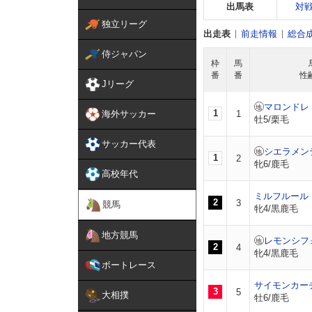
出馬表
対
独立リーグ
出走表
前走情報
総合
侍ジャパン
枠
馬
番
番
性
Jリーグ
マロンドレ
1
海外サッカー
1
牡5/栗毛
サッカー代表
シエラメン
1
2
牝6/鹿毛
高校年代
ミルフルール
2
3
競馬
牝4/黒鹿毛
地方競馬
レモンシフ
2
4
牝4/黒鹿毛
ボートレース
サイモンカー
3
5
大相撲
牡6/鹿毛