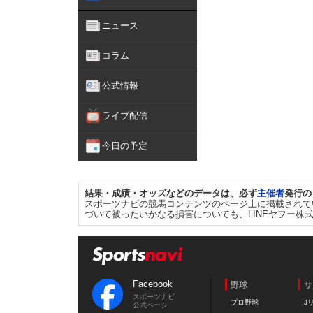
ニュース
コラム
公式情報
ライブ配信
今日の予定
結果・成績・オッズなどのデータは、必ず
主催者
発行の
スポーツナビの競馬コンテンツのページ上に掲載されて
づいて被ったいかなる損害についても、LINEヤフー株
Facebook
野球
サ
スポーツナビ
プロ野球
J
公式ページ