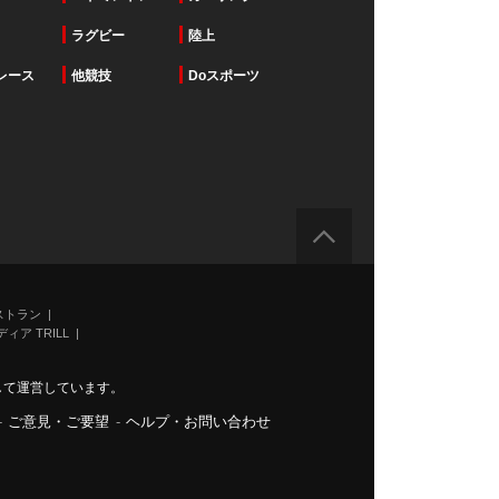
ラグビー
陸上
レース
他競技
Doスポーツ
ストラン
ィア TRILL
力して運営しています。
-
ご意見・ご要望
-
ヘルプ・お問い合わせ