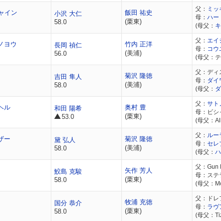
父：
ミッ
ャイン
飯田 祐史
小沢 大仁
母：
ハー
(栗東)
58.0
(母父：
キ
父：
エイ
ノヨウ
竹内 正洋
長岡 禎仁
母：
コウ
(美浦)
56.0
(母父：
父：ディ
菊沢 隆徳
吉田 隼人
母：
ダイ
(美浦)
58.0
(母父：
ダ
父：
サト
ヘル
奥村 豊
和田 陽希
母：ビシ
(栗東)
53.0
(母父：Alh
父：
ルー
ザー
菊沢 隆徳
黛 弘人
母：
セレ
(美浦)
58.0
(母父：
ハ
父：Gun 
矢作 芳人
鮫島 克駿
母：ステ
(栗東)
58.0
(母父：Mor
父：ドレ
牧浦 充徳
国分 恭介
母：
ラヴ
(栗東)
58.0
(母父：Ti