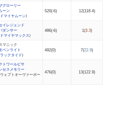
ザグローリー
ムーン
520(-6)
12(
118.4
)
ドマイヤムーン
)
セイレジェンド
バダンサー
486(-6)
1(
3.3
)
ドマイヤマックス
)
スマニック
モペンライト
492(0)
7(
22.9
)
ラックタイド
)
クトワールピサ
ンセスメモリー
476(0)
13(
122.9
)
スウェプトオーヴァーボー