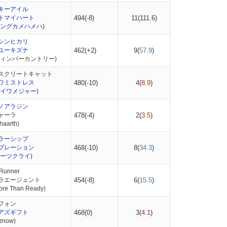
キーアイル
トマイハート
494(-8)
11(
111.6
)
ングカメハメハ
)
シンヒカリ
ユーキズナ
462(+2)
9(
57.9
)
ティンバーカントリー)
スクリートキャット
ワミストレス
480(-10)
4(
8.9
)
イワメジャー
)
ノアラジン
ャーラ
478(-4)
2(
3.5
)
aarth)
ラーシップ
ブレーション
468(-10)
8(
34.3
)
ーツクライ
)
Runner
ラエージェント
454(-8)
6(
15.5
)
e Than Ready)
フォン
アズギフト
468(0)
3(
4.1
)
znow)