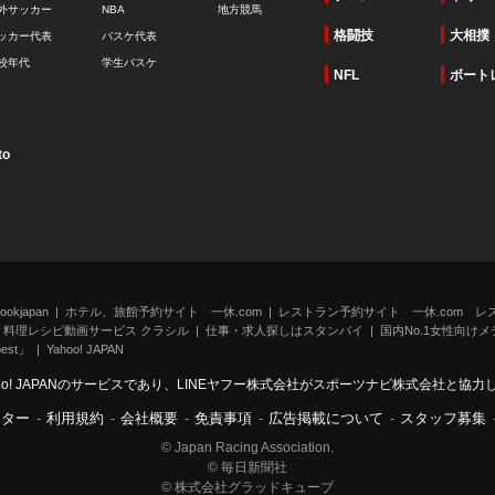
外サッカー
NBA
地方競馬
格闘技
大相撲
ッカー代表
バスケ代表
校年代
学生バスケ
NFL
ボート
to
kjapan
ホテル、旅館予約サイト 一休.com
レストラン予約サイト 一休.com レ
料理レシピ動画サービス クラシル
仕事・求人探しはスタンバイ
国内No.1女性向けメデ
st」
Yahoo! JAPAN
oo! JAPANのサービスであり、LINEヤフー株式会社がスポーツナビ株式会社と協
ンター
-
利用規約
-
会社概要
-
免責事項
-
広告掲載について
-
スタッフ募集
© Japan Racing Association.
© 毎日新聞社
© 株式会社グラッドキューブ