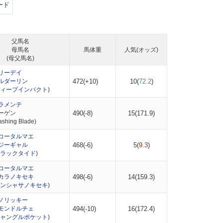
ード
父馬名
母馬名
馬体重
人気(オッズ)
(母父馬名)
リーデイ
ルダーリン
472(+10)
10(
72.2
)
ィープインパクト
)
ラメンテ
ーゲン
490(-8)
15(
171.9
)
hing Blade)
コータルマエ
ジーギャル
468(-6)
5(
9.3
)
ラックタイド
)
コータルマエ
カラノキセキ
498(-6)
14(
159.3
)
ンシャサノキセキ
)
ノリッキー
モンドルチェ
494(-10)
16(
172.4
)
ャングルポケット
)