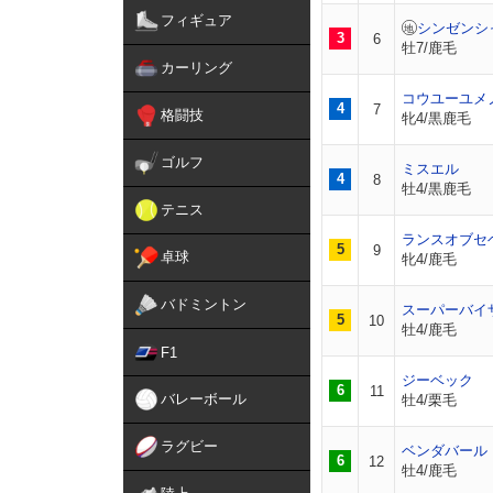
フィギュア
シンゼンシ
3
6
牡7/鹿毛
カーリング
コウユーユメ
4
7
格闘技
牝4/黒鹿毛
ゴルフ
ミスエル
4
8
牡4/黒鹿毛
テニス
ランスオブセ
5
9
卓球
牝4/鹿毛
バドミントン
スーパーバイ
5
10
牡4/鹿毛
F1
ジーベック
6
11
バレーボール
牡4/栗毛
ラグビー
ベンダバール
6
12
牡4/鹿毛