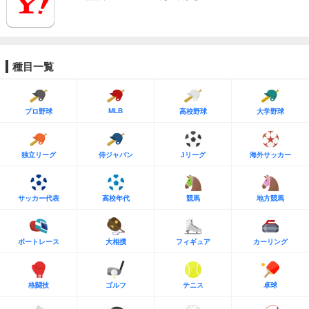
種目一覧
MLB
プロ野球
高校野球
大学野球
独立リーグ
侍ジャパン
Jリーグ
海外サッカー
サッカー代表
高校年代
競馬
地方競馬
ボートレース
大相撲
フィギュア
カーリング
格闘技
ゴルフ
テニス
卓球