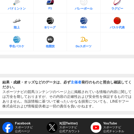
F1
バドミントン
バレーボール
ラグビー
NBA
陸上
Bリーグ
バスケ代表
学生バスケ
他競技
Doスポーツ
結果・成績・オッズなどのデータは、必ず
主催者
発行のものと照合し確認してく
ださい。
スポーツナビの競馬コンテンツのページ上に掲載されている情報の内容に関して
は万全を期しておりますが、その内容の正確性および安全性を保証するものでは
ありません。当該情報に基づいて被ったいかなる損害についても、LINEヤフー
株式会社および情報提供者は一切の責任を負いかねます。
Facebook
X(旧Twitter)
YouTube
スポーツナビ
スポーツナビ
スポーツナビ
公式ページ
公式アカウント
公式チャンネル