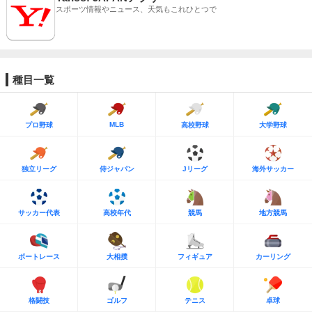
スポーツ情報やニュース、天気もこれひとつで
種目一覧
MLB
プロ野球
高校野球
大学野球
独立リーグ
侍ジャパン
Jリーグ
海外サッカー
サッカー代表
高校年代
競馬
地方競馬
ボートレース
大相撲
フィギュア
カーリング
格闘技
ゴルフ
テニス
卓球