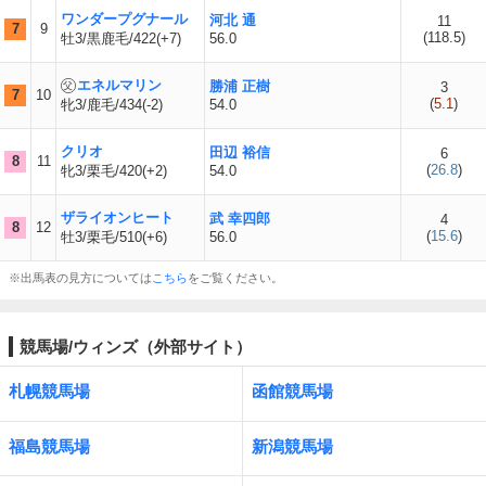
ワンダープグナール
河北 通
11
7
9
(
118.5
)
牡3/黒鹿毛/422(+7)
56.0
エネルマリン
勝浦 正樹
3
7
10
(
5.1
)
牝3/鹿毛/434(-2)
54.0
クリオ
田辺 裕信
6
8
11
(
26.8
)
牝3/栗毛/420(+2)
54.0
ザライオンヒート
武 幸四郎
4
8
12
(
15.6
)
牡3/栗毛/510(+6)
56.0
※出馬表の見方については
こちら
をご覧ください。
競馬場/ウィンズ（外部サイト）
札幌競馬場
函館競馬場
福島競馬場
新潟競馬場