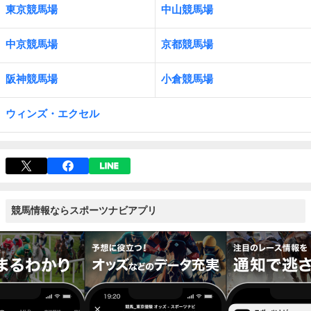
東京競馬場
中山競馬場
中京競馬場
京都競馬場
阪神競馬場
小倉競馬場
ウィンズ・エクセル
競馬情報ならスポーツナビアプリ