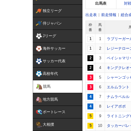
出馬表
対
独立リーグ
出走表
前走情報
総合
侍ジャパン
枠
馬
番
番
Jリーグ
1
1
ラブリーガー
海外サッカー
1
2
レジーナロー
2
3
ペイシャマリ
サッカー代表
2
4
キングクレオ
高校年代
3
5
シャーンゴッ
競馬
3
6
エルムラント
4
7
ナムラペルル
地方競馬
4
8
レイアポポ
ボートレース
5
9
ライトニング
大相撲
5
10
タッカーバレ