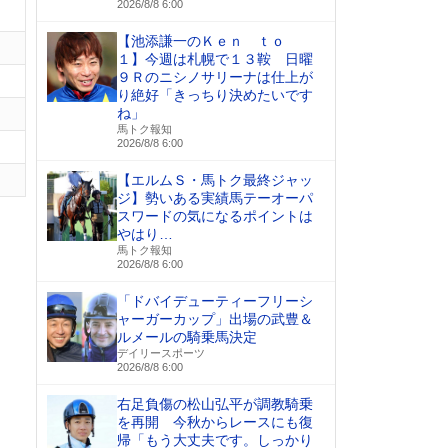
2026/8/8 6:00
【池添謙一のＫｅｎ ｔｏ
１】今週は札幌で１３鞍 日曜
９Ｒのニシノサリーナは仕上が
り絶好「きっちり決めたいです
ね」
馬トク報知
2026/8/8 6:00
【エルムＳ・馬トク最終ジャッ
ジ】勢いある実績馬テーオーパ
スワードの気になるポイントは
やはり…
馬トク報知
2026/8/8 6:00
「ドバイデューティーフリーシ
ャーガーカップ」出場の武豊＆
ルメールの騎乗馬決定
デイリースポーツ
2026/8/8 6:00
右足負傷の松山弘平が調教騎乗
を再開 今秋からレースにも復
帰「もう大丈夫です。しっかり