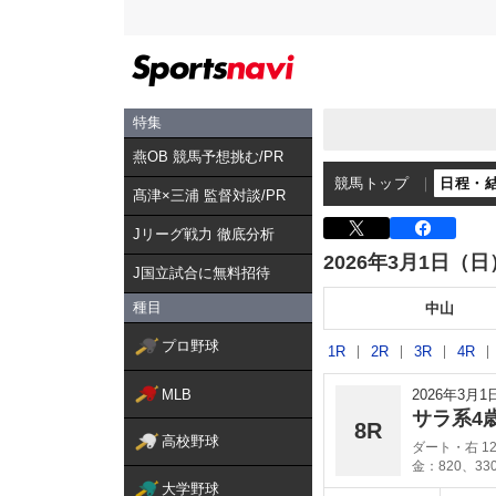
特集
燕OB 競馬予想挑む/PR
競馬トップ
日程・
髙津×三浦 監督対談/PR
Jリーグ戦力 徹底分析
2026年3月1日（日
J国立試合に無料招待
種目
中山
プロ野球
1R
2R
3R
4R
MLB
2026年3月
サラ系4
8R
高校野球
ダート・右 12
金：820、33
大学野球