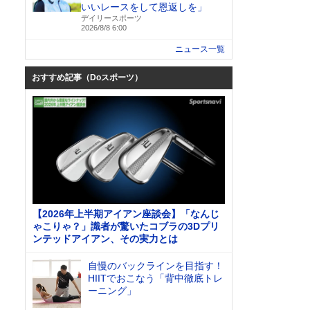
いいレースをして恩返しを」
デイリースポーツ
2026/8/8 6:00
ニュース一覧
おすすめ記事（Doスポーツ）
【2026年上半期アイアン座談会】「なんじ
ゃこりゃ？」識者が驚いたコブラの3Dプリ
ンテッドアイアン、その実力とは
自慢のバックラインを目指す！
HIITでおこなう「背中徹底トレ
ーニング」