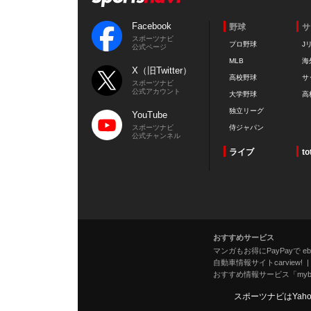
Facebook
野球
サ
スポーツナビ
プロ野球
J
公式ページ
MLB
海
X（旧Twitter）
高校野球
サ
スポーツナビ
公式アカウント
大学野球
高
独立リーグ
YouTube
スポーツナビ
侍ジャパン
公式チャンネル
ライブ
to
おすすめサービス
マンガもお得にPayPayで eboo
自動車情報サイトcarview!
おすすめ情報サービス「mybe
スポーツナビはYah