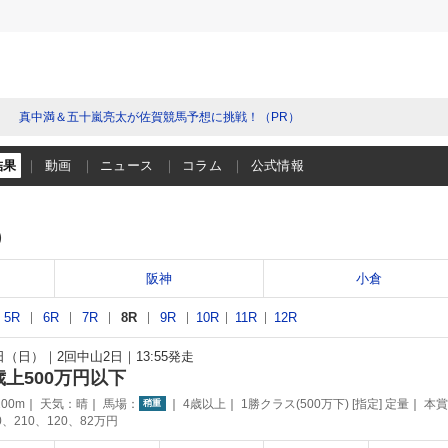
真中満＆五十嵐亮太が佐賀競馬予想に挑戦！（PR）
結果
動画
ニュース
コラム
公式情報
）
阪神
小倉
5R
6R
7R
8R
9R
10R
11R
12R
1日（日）
2回中山2日
13:55発走
歳上500万円以下
00m
天気：
晴
馬場：
4歳以上
1勝クラス(500万下) [指定] 定量
本賞
稍重
0、210、120、82万円