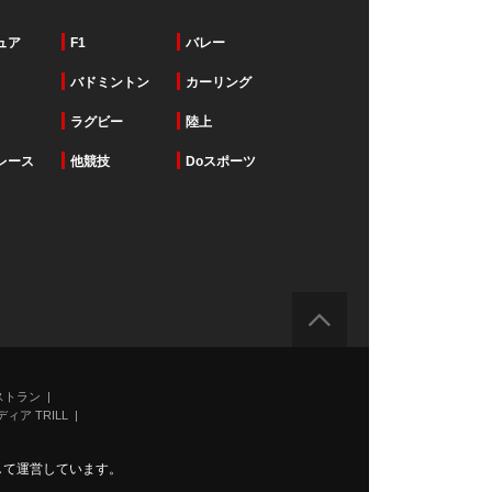
ュア
F1
バレー
バドミントン
カーリング
ラグビー
陸上
レース
他競技
Doスポーツ
ストラン
ィア TRILL
力して運営しています。