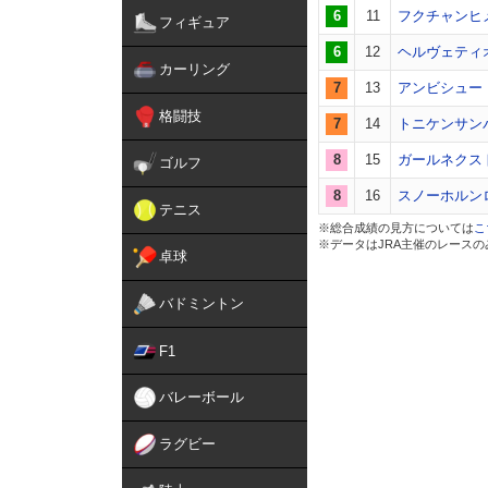
6
11
フクチャンヒ
フィギュア
6
12
ヘルヴェティ
カーリング
7
13
アンビシュー
格闘技
7
14
トニケンサン
8
15
ガールネクス
ゴルフ
8
16
スノーホルン
テニス
※総合成績の見方については
こ
※データはJRA主催のレース
卓球
バドミントン
F1
バレーボール
ラグビー