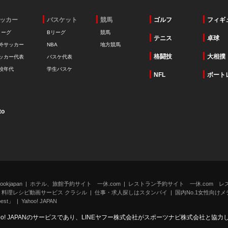
ッカー
バスケット
競馬
ゴルフ
フィギ
リーグ
Bリーグ
競馬
テニス
卓球
外サッカー
NBA
地方競馬
格闘技
大相撲
ッカー代表
バスケ代表
校年代
学生バスケ
NFL
ボート
to
kjapan
ホテル、旅館予約サイト 一休.com
レストラン予約サイト 一休.com レ
料理レシピ動画サービス クラシル
仕事・求人探しはスタンバイ
国内No.1女性向けメデ
st」
Yahoo! JAPAN
oo! JAPANのサービスであり、LINEヤフー株式会社がスポーツナビ株式会社と協