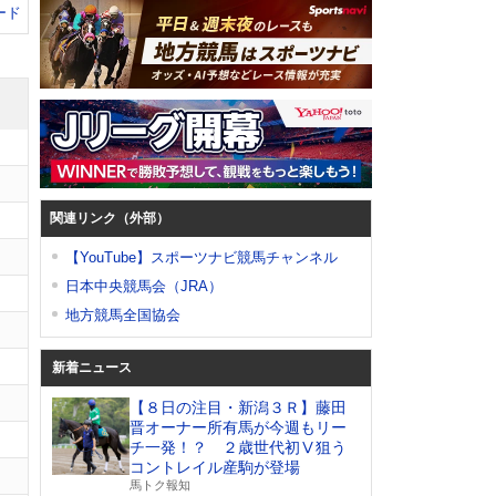
ード
関連リンク（外部）
【YouTube】スポーツナビ競馬チャンネル
日本中央競馬会（JRA）
地方競馬全国協会
新着ニュース
【８日の注目・新潟３Ｒ】藤田
晋オーナー所有馬が今週もリー
チ一発！？ ２歳世代初Ⅴ狙う
コントレイル産駒が登場
馬トク報知