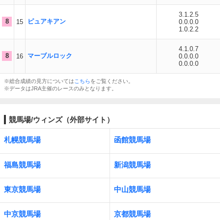
3.1.2.5
8
ピュアキアン
15
0.0.0.0
1.0.2.2
4.1.0.7
8
マーブルロック
16
0.0.0.0
0.0.0.0
※総合成績の見方については
こちら
をご覧ください。
※データはJRA主催のレースのみとなります。
競馬場/ウィンズ（外部サイト）
札幌競馬場
函館競馬場
福島競馬場
新潟競馬場
東京競馬場
中山競馬場
中京競馬場
京都競馬場