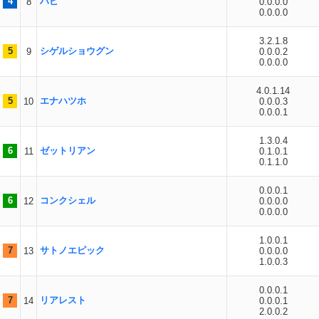
4
ハピ
8
0.0.0.0
0.0.0.0
3.2.1.8
5
シゲルショウグン
9
0.0.0.2
0.0.0.0
4.0.1.14
5
エナハツホ
10
0.0.0.3
0.0.0.1
1.3.0.4
6
ゼットリアン
11
0.1.0.1
0.1.1.0
0.0.0.1
6
コンクシェル
12
0.0.0.0
0.0.0.0
1.0.0.1
7
サトノエピック
13
0.0.0.0
1.0.0.3
0.0.0.1
7
リアレスト
14
0.0.0.1
2.0.0.2