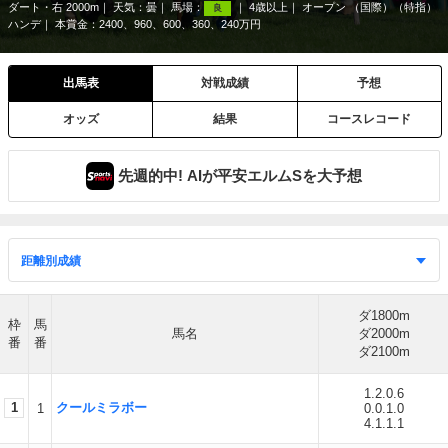
ダート・右 2000m
天気：
曇
馬場：
4歳以上
オープン （国際）（特指）
良
ハンデ
本賞金：2400、960、600、360、240万円
出馬表
対戦成績
予想
オッズ
結果
コースレコード
先週的中! AIが平安エルムSを大予想
ダ1800m
枠
馬
馬名
ダ2000m
番
番
ダ2100m
1.2.0.6
1
クールミラボー
1
0.0.1.0
4.1.1.1