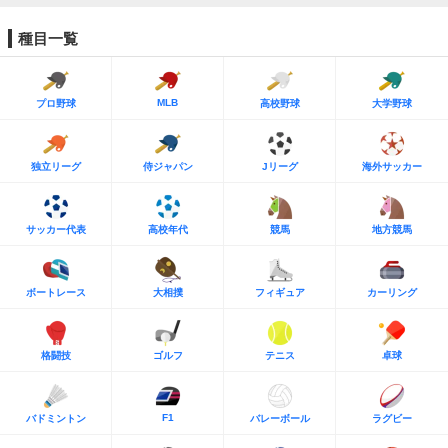
種目一覧
MLB
プロ野球
高校野球
大学野球
独立リーグ
侍ジャパン
Jリーグ
海外サッカー
サッカー代表
高校年代
競馬
地方競馬
ボートレース
大相撲
フィギュア
カーリング
格闘技
ゴルフ
テニス
卓球
F1
バドミントン
バレーボール
ラグビー