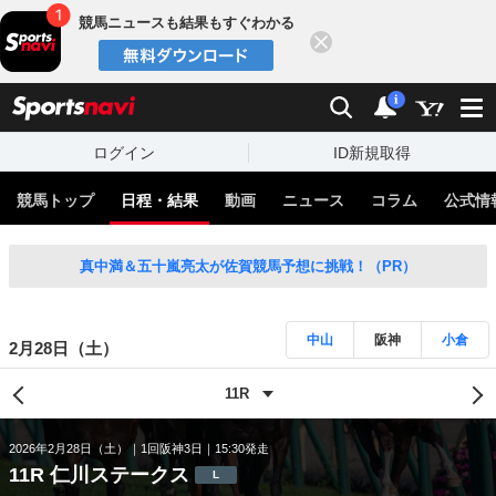
競馬ニュースも結果もすぐわかる
閉じる
スポーツナビ
検索
通知
i
ログイン
ID新規取得
競馬トップ
日程・結果
動画
ニュース
コラム
公式情
真中満＆五十嵐亮太が佐賀競馬予想に挑戦！（PR）
中山
阪神
小倉
2月28日（土）
2026年2月28日（土）
1回阪神3日
15:30発走
11R 仁川ステークス
L