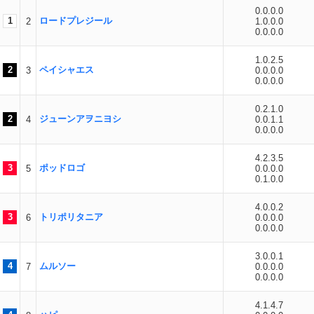
0.0.0.0
1
ロードプレジール
2
1.0.0.0
0.0.0.0
1.0.2.5
2
ペイシャエス
3
0.0.0.0
0.0.0.0
0.2.1.0
2
ジューンアヲニヨシ
4
0.0.1.1
0.0.0.0
4.2.3.5
3
ポッドロゴ
5
0.0.0.0
0.1.0.0
4.0.0.2
3
トリポリタニア
6
0.0.0.0
0.0.0.0
3.0.0.1
4
ムルソー
7
0.0.0.0
0.0.0.0
4.1.4.7