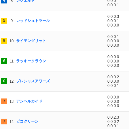
4
レクエルド
8
0.0.0.1
0.0.0.1
0.0.0.3
5
レッドシュトラール
9
0.0.0.1
0.0.0.0
0.0.0.1
5
サイモングリット
10
0.0.0.0
0.0.0.0
0.0.0.0
6
ラッキークラウン
11
0.0.0.0
0.0.0.0
0.0.0.2
6
プレシャスアワーズ
12
0.0.0.0
0.0.0.1
0.0.0.0
7
アンヘルカイド
13
0.0.0.0
0.0.0.0
0.0.2.3
7
ピコグリーン
14
0.0.0.2
0.0.0.1