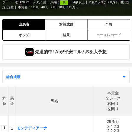
ダート・右 1200m
天気：
曇
馬場：
4歳以上
2勝クラス(1000万下) 牝 [指
良
定] 定量
本賞金：1190、480、300、180、119万円
出馬表
対戦成績
予想
オッズ
結果
コースレコード
先週的中! AIが平安エルムSを大予想
本賞金
枠
馬
全レース
馬名
番
番
右回り
左回り
2975万
2.4.2.3
1
モンテディアーナ
1
2.2.2.3