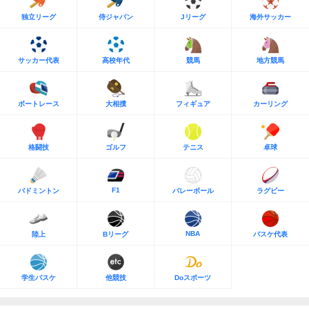
独立リーグ
侍ジャパン
Jリーグ
海外サッカー
サッカー代表
高校年代
競馬
地方競馬
ボートレース
大相撲
フィギュア
カーリング
格闘技
ゴルフ
テニス
卓球
F1
バドミントン
バレーボール
ラグビー
NBA
陸上
Bリーグ
バスケ代表
学生バスケ
他競技
Doスポーツ