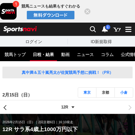
競馬ニュースも結果もすぐわかる
閉じる
スポーツナビ
検索
通知
i
ログイン
ID新規取得
競馬トップ
日程・結果
動画
ニュース
コラム
公式情
真中満＆五十嵐亮太が佐賀競馬予想に挑戦！（PR）
東京
京都
小倉
2月15日（日）
2026年2月15日（日）
2回京都6日
16:10発走
12R サラ系4歳上1000万円以下