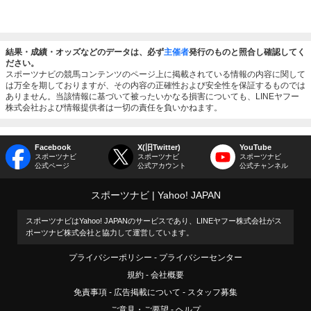
結果・成績・オッズなどのデータは、必ず
主催者
発行のものと照合し確認してく
ださい。
スポーツナビの競馬コンテンツのページ上に掲載されている情報の内容に関して
は万全を期しておりますが、その内容の正確性および安全性を保証するものでは
ありません。当該情報に基づいて被ったいかなる損害についても、LINEヤフー
株式会社および情報提供者は一切の責任を負いかねます。
Facebook
X(旧Twitter)
YouTube
スポーツナビ
スポーツナビ
スポーツナビ
公式ページ
公式アカウント
公式チャンネル
スポーツナビ
Yahoo! JAPAN
スポーツナビはYahoo! JAPANのサービスであり、LINEヤフー株式会社がス
ポーツナビ株式会社と協力して運営しています。
プライバシーポリシー
プライバシーセンター
規約
会社概要
免責事項
広告掲載について
スタッフ募集
ご意見・ご要望
ヘルプ