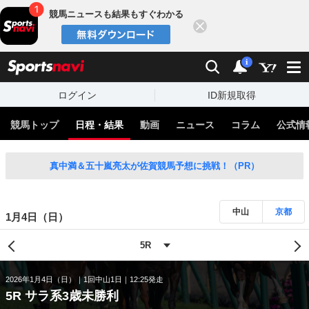
競馬ニュースも結果もすぐわかる
閉じる
スポーツナビ
検索
通知
i
ログイン
ID新規取得
競馬トップ
日程・結果
動画
ニュース
コラム
公式情
真中満＆五十嵐亮太が佐賀競馬予想に挑戦！（PR）
中山
京都
1月4日（日）
2026年1月4日（日）
1回中山1日
12:25発走
5R サラ系3歳未勝利