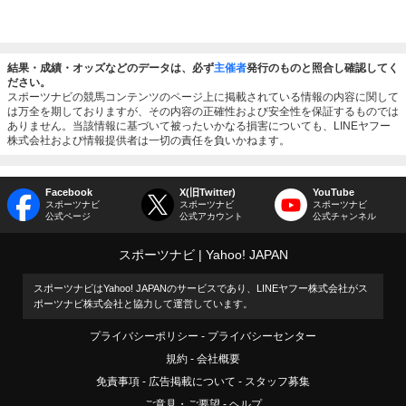
結果・成績・オッズなどのデータは、必ず
主催者
発行のものと照合し確認してく
ださい。
スポーツナビの競馬コンテンツのページ上に掲載されている情報の内容に関して
は万全を期しておりますが、その内容の正確性および安全性を保証するものでは
ありません。当該情報に基づいて被ったいかなる損害についても、LINEヤフー
株式会社および情報提供者は一切の責任を負いかねます。
Facebook
X(旧Twitter)
YouTube
スポーツナビ
スポーツナビ
スポーツナビ
公式ページ
公式アカウント
公式チャンネル
スポーツナビ
Yahoo! JAPAN
スポーツナビはYahoo! JAPANのサービスであり、LINEヤフー株式会社がス
ポーツナビ株式会社と協力して運営しています。
プライバシーポリシー
プライバシーセンター
規約
会社概要
免責事項
広告掲載について
スタッフ募集
ご意見・ご要望
ヘルプ