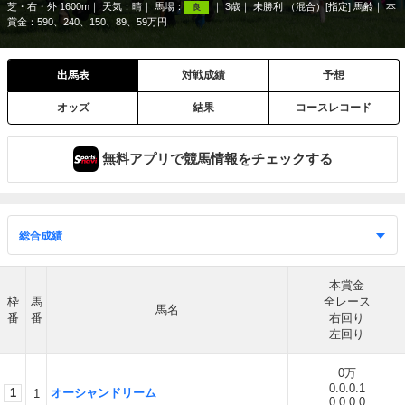
芝・右・外 1600m
天気：
晴
馬場：
3歳
未勝利 （混合）[指定] 馬齢
本
良
賞金：590、240、150、89、59万円
出馬表
対戦成績
予想
オッズ
結果
コースレコード
無料アプリで競馬情報をチェックする
本賞金
枠
馬
全レース
馬名
番
番
右回り
左回り
0万
0.0.0.1
1
オーシャンドリーム
1
0.0.0.0