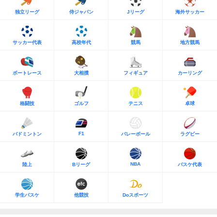
独立リーグ
侍ジャパン
Jリーグ
海外サッカー
サッカー代表
高校年代
競馬
地方競馬
ボートレース
大相撲
フィギュア
カーリング
格闘技
ゴルフ
テニス
卓球
F1
バドミントン
バレーボール
ラグビー
NBA
陸上
Bリーグ
バスケ代表
学生バスケ
他競技
Doスポーツ