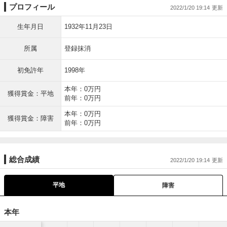
プロフィール
2022/1/20 19:14
生年月日
1932年11月23日
所属
登録抹消
初免許年
1998年
本年：0万円
獲得賞金：平地
前年：0万円
本年：0万円
獲得賞金：障害
前年：0万円
総合成績
2022/1/20 19:14
平地
障害
本年