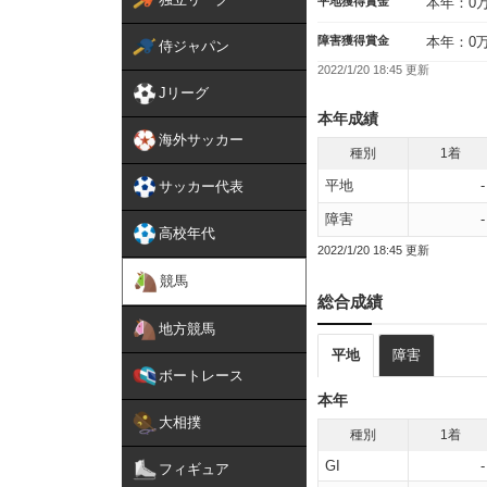
平地獲得賞金
本年：0
障害獲得賞金
本年：0
侍ジャパン
2022/1/20 18:45 更新
Jリーグ
本年成績
海外サッカー
種別
1着
平地
-
サッカー代表
障害
-
高校年代
2022/1/20 18:45 更新
競馬
総合成績
地方競馬
平地
障害
ボートレース
本年
大相撲
種別
1着
GI
-
フィギュア