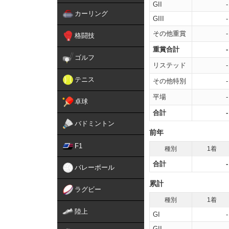
GII
-
カーリング
GIII
-
その他重賞
-
格闘技
重賞合計
-
ゴルフ
リステッド
-
テニス
その他特別
-
平場
-
卓球
合計
-
バドミントン
前年
F1
種別
1着
合計
-
バレーボール
累計
ラグビー
種別
1着
陸上
GI
-
GII
-