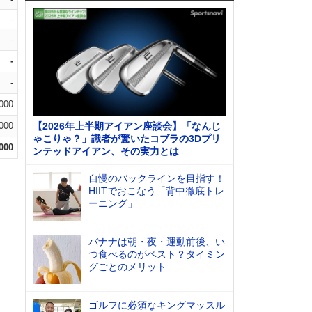
-
-
-
-
.000
.000
【2026年上半期アイアン座談会】「なんじ
ゃこりゃ？」識者が驚いたコブラの3Dプリ
.000
ンテッドアイアン、その実力とは
自慢のバックラインを目指す！
HIITでおこなう「背中徹底トレ
ーニング」
バナナは朝・夜・運動前後、い
つ食べるのがベスト？タイミン
グごとのメリット
ゴルフに必須なキングマッスル