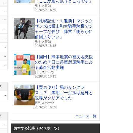
「ここが踏ん張りどころです」
-
馬トク報知
2026/8/6 18:30
-
-
【札幌記念・１週前】マジック
サンズは横山和生騎手騎乗でシ
-
ャープな伸び 陣営「明らかに
前回よりいい」
-
馬トク報知
2026/8/6 18:15
-
-
【園田】熊本地震の被災地支援
のため７日に兵庫所属騎手によ
-
る募金活動実施
日刊スポーツ
2026/8/6 18:13
率
【栗東便り】馬のサングラ
ス！？ 馬用ゴーグルは意外と
-
視界がクリアでした
日刊スポーツ
2026/8/6 18:09
率
ニュース一覧
-
おすすめ記事（Doスポーツ）
-