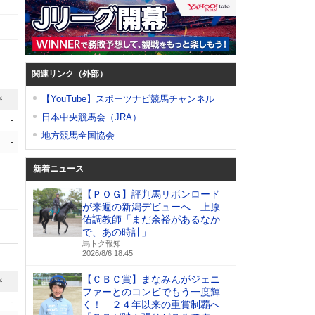
関連リンク（外部）
【YouTube】スポーツナビ競馬チャンネル
率
日本中央競馬会（JRA）
-
地方競馬全国協会
-
新着ニュース
【ＰＯＧ】評判馬リボンロード
が来週の新潟デビューへ 上原
佑調教師「まだ余裕があるなか
で、あの時計」
馬トク報知
2026/8/6 18:45
【ＣＢＣ賞】まなみんがジェニ
率
ファーとのコンビでもう一度輝
-
く！ ２４年以来の重賞制覇へ