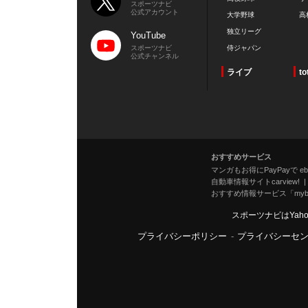
スポーツナビ
公式アカウント
大学野球
高
独立リーグ
YouTube
スポーツナビ
侍ジャパン
公式チャンネル
ライブ
to
おすすめサービス
マンガもお得にPayPayで eboo
自動車情報サイトcarview!
おすすめ情報サービス「mybe
スポーツナビはYah
プライバシーポリシー
-
プライバシーセ