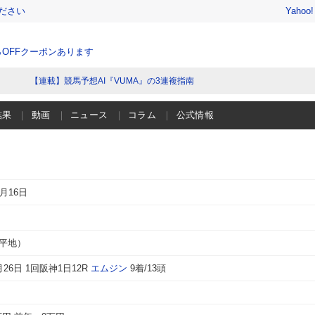
ださい
Yahoo
％OFFクーポンあります
【連載】競馬予想AI『VUMA』の3連複指南
結果
動画
ニュース
コラム
公式情報
1月16日
（平地）
月26日 1回阪神1日12R
エムジン
9着/13頭