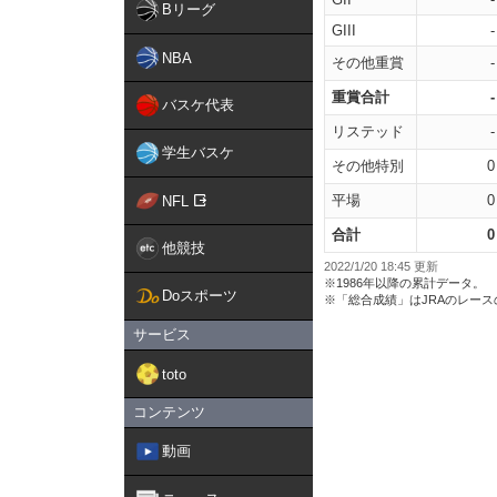
Bリーグ
GIII
-
NBA
その他重賞
-
重賞合計
-
バスケ代表
リステッド
-
学生バスケ
その他特別
0
平場
0
NFL
合計
0
他競技
2022/1/20 18:45 更新
※1986年以降の累計データ。
Doスポーツ
※「総合成績」はJRAのレー
サービス
toto
コンテンツ
動画