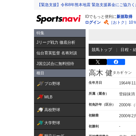
【緊急支援】令和8年熊本地震 緊急支援募金にご協力く
IDでもっと便利に
新規取得
ログイン
［おトク］10
特集
Jリーグ戦力 徹底分析
競馬トップ
日程・
仙台育英監督 名将対談
J国立試合に無料招待
高木 健
タカギ ケン
種目
生年月日
1964年1
プロ野球
所属（厩舎）
登録抹消
MLB
初免許年（区分）
2000年
高校野球
初騎乗
2000年2
大学野球
-
初勝利
独立リーグ