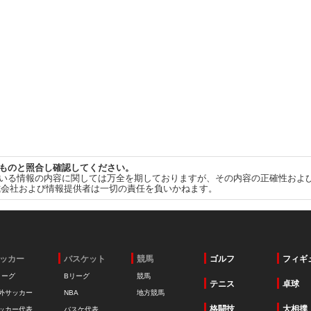
ものと照合し確認してください。
いる情報の内容に関しては万全を期しておりますが、その内容の正確性およ
式会社および情報提供者は一切の責任を負いかねます。
ッカー
バスケット
競馬
ゴルフ
フィギ
リーグ
Bリーグ
競馬
テニス
卓球
外サッカー
NBA
地方競馬
格闘技
大相撲
ッカー代表
バスケ代表