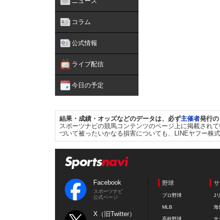
ニュース
コラム
公式情報
ライブ配信
今日の予定
結果・成績・オッズなどのデータは、必ず
主催者
発行の
スポーツナビの競馬コンテンツのページ上に掲載されて
づいて被ったいかなる損害についても、LINEヤフー株
Facebook
野球
サ
スポーツナビ
プロ野球
J
公式ページ
MLB
海
X（旧Twitter）
高校野球
サ