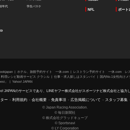
校年代
学生バスケ
NFL
ボート
to
kjapan
ホテル、旅館予約サイト 一休.com
レストラン予約サイト 一休.com レ
料理レシピ動画サービス クラシル
仕事・求人探しはスタンバイ
国内No.1女性向けメデ
st」
Yahoo! JAPAN
oo! JAPANのサービスであり、LINEヤフー株式会社がスポーツナビ株式会社と協
ンター
-
利用規約
-
会社概要
-
免責事項
-
広告掲載について
-
スタッフ募集
© Japan Racing Association.
© 毎日新聞社
© 株式会社グラッドキューブ
© Sportsnavi
© LY Corporation