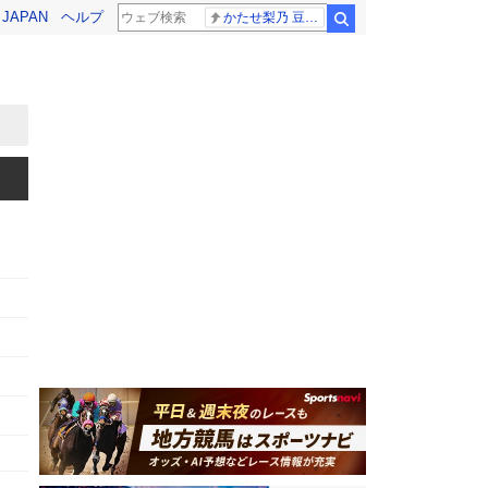
! JAPAN
ヘルプ
かたせ梨乃 豆原一成
検索