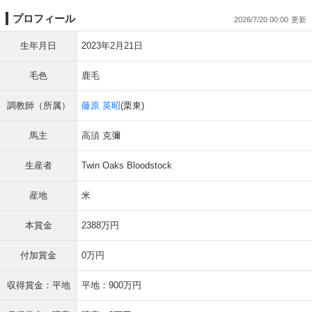
プロフィール
2026/7/20 00:00
生年月日
2023年2月21日
毛色
鹿毛
調教師（所属）
藤原 英昭
(栗東)
馬主
高須 克彌
生産者
Twin Oaks Bloodstock
産地
米
本賞金
2388万円
付加賞金
0万円
収得賞金：平地
平地：900万円