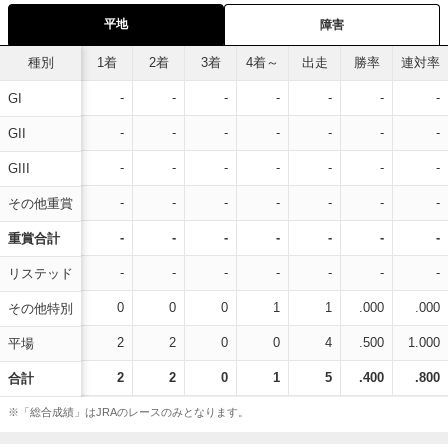
平地
障害
種別
1着
2着
3着
4着～
出走
勝率
連対率
-
-
-
-
-
-
-
GI
-
-
-
-
-
-
-
GII
-
-
-
-
-
-
-
GIII
-
-
-
-
-
-
-
その他重賞
-
-
-
-
-
-
-
重賞合計
-
-
-
-
-
-
-
リステッド
0
0
0
1
1
.000
.000
その他特別
2
2
0
0
4
.500
1.000
平場
2
2
0
1
5
.400
.800
合計
※「総合成績」はJRAのレースのみとなります。