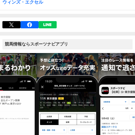
ウィンズ・エクセル
競馬情報ならスポーツナビアプリ