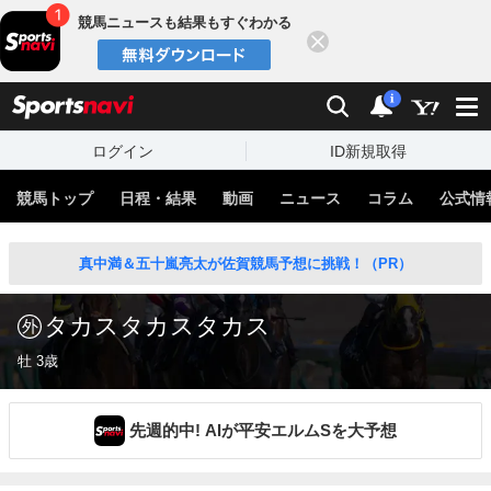
競馬ニュースも結果もすぐわかる
閉じる
スポーツナビ
検索
通知
i
ログイン
ID新規取得
競馬トップ
日程・結果
動画
ニュース
コラム
公式情
真中満＆五十嵐亮太が佐賀競馬予想に挑戦！（PR）
タカスタカスタカス
牡 3歳
先週的中! AIが平安エルムSを大予想