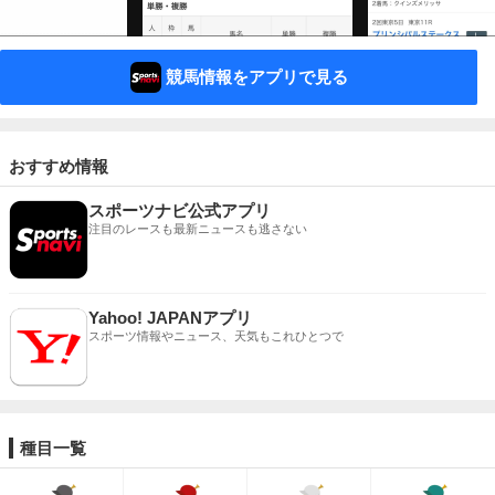
競馬情報をアプリで見る
おすすめ情報
スポーツナビ公式アプリ
注目のレースも最新ニュースも逃さない
Yahoo! JAPANアプリ
スポーツ情報やニュース、天気もこれひとつで
種目一覧