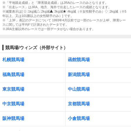
※「平地競走成績」と「障害競走成績」はJRAのレースのみとなります。
※「出走レース」はJRA、地方、海外で出走したレースの成績となります。
※減量表示は[
:1kg減
:2kg減
:3kg減
:4kg減（※女性騎手のみ）
:2kg減（※5
年以上、又は101勝以上の女性騎手のみ）] です。
※「上3F」表記のデータについて 1993年4月以前では一部のレースが上4F、障害レー
スに関しては平均Fで計測されたデータです。
※JRA主催以外のレースでは一部データがない場合があります。
競馬場/ウィンズ（外部サイト）
札幌競馬場
函館競馬場
福島競馬場
新潟競馬場
東京競馬場
中山競馬場
中京競馬場
京都競馬場
阪神競馬場
小倉競馬場