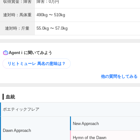
収得賞金：障害
障害：0万円
連対時：馬体重
490kg 〜 510kg
連対時：斤量
55.0kg 〜 57.0kg
Agent i に聞いてみよう
リヒトミューレ 馬名の意味は？
他の質問をしてみる
血統
ポエティックフレア
New Approach
Dawn Approach
Hymn of the Dawn