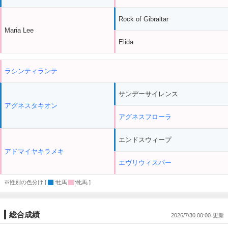
Rock of Gibraltar
Maria Lee
Elida
ラシンティランテ
サンデーサイレンス
アグネスタキオン
アグネスフローラ
エンドスウィープ
アドマイヤキラメキ
エヴリウィスパー
※性別の色分け [
:牡馬
:牝馬 ]
総合成績
2026/7/30 00:00