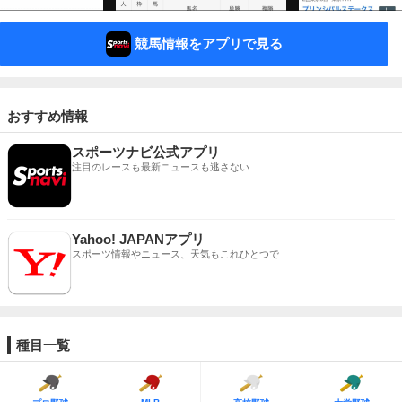
競馬情報をアプリで見る
おすすめ情報
スポーツナビ公式アプリ
注目のレースも最新ニュースも逃さない
Yahoo! JAPANアプリ
スポーツ情報やニュース、天気もこれひとつで
種目一覧