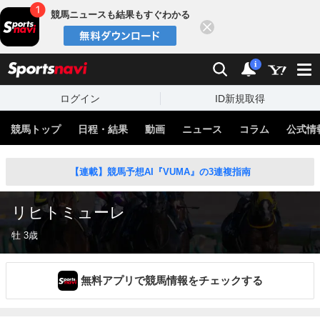
競馬ニュースも結果もすぐわかる
閉じる
スポーツナビ
検索
通知
i
ログイン
ID新規取得
競馬トップ
日程・結果
動画
ニュース
コラム
公式情
【連載】競馬予想AI『VUMA』の3連複指南
リヒトミューレ
牡 3歳
無料アプリで競馬情報をチェックする