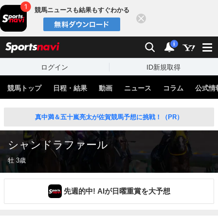
競馬ニュースも結果もすぐわかる
閉じる
スポーツナビ
検索
通知
i
ログイン
ID新規取得
競馬トップ
日程・結果
動画
ニュース
コラム
公式情
真中満＆五十嵐亮太が佐賀競馬予想に挑戦！（PR）
シャンドラファール
牡 3歳
先週的中! AIが日曜重賞を大予想