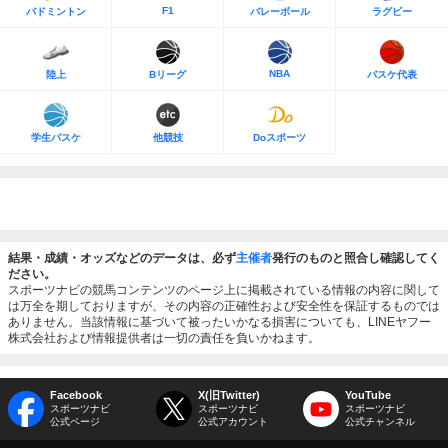
F1
バドミントン
バレーボール
ラグビー
NBA
陸上
Bリーグ
バスケ代表
学生バスケ
他競技
Doスポーツ
結果・成績・オッズなどのデータは、必ず
主催者
発行のものと照合し確認してく
ださい。
スポーツナビの競馬コンテンツのページ上に掲載されている情報の内容に関して
は万全を期しておりますが、その内容の正確性および安全性を保証するものでは
ありません。当該情報に基づいて被ったいかなる損害についても、LINEヤフー
株式会社および情報提供者は一切の責任を負いかねます。
Facebook
X(旧Twitter)
YouTube
スポーツナビ
スポーツナビ
スポーツナビ
公式ページ
公式アカウント
公式チャンネル