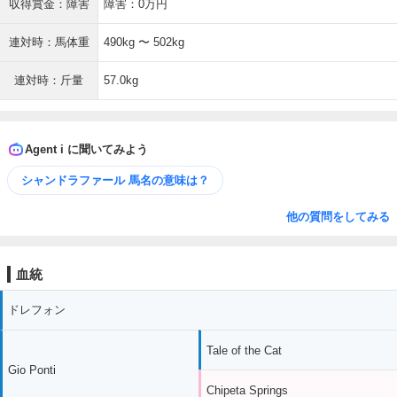
収得賞金：障害
障害：0万円
連対時：馬体重
490kg 〜 502kg
連対時：斤量
57.0kg
Agent i に聞いてみよう
シャンドラファール 馬名の意味は？
他の質問をしてみる
血統
ドレフォン
Tale of the Cat
Gio Ponti
Chipeta Springs