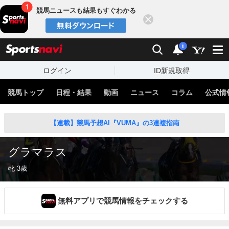
競馬ニュースも結果もすぐわかる
閉じる
スポーツナビ
検索
通知
i
ログイン
ID新規取得
競馬トップ
日程・結果
動画
ニュース
コラム
公式情
【連載】競馬予想AI『VUMA』の3連複指南
グラマラス
牝 3歳
無料アプリで競馬情報をチェックする