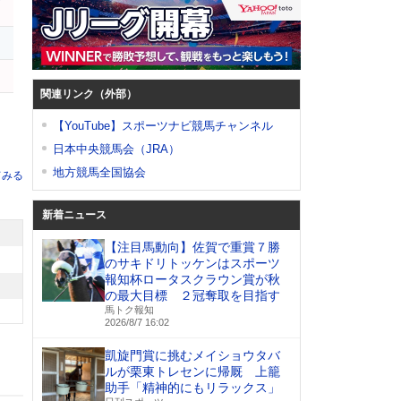
ブ
関連リンク（外部）
【YouTube】スポーツナビ競馬チャンネル
日本中央競馬会（JRA）
地方競馬全国協会
てみる
新着ニュース
【注目馬動向】佐賀で重賞７勝
のサキドリトッケンはスポーツ
報知杯ロータスクラウン賞が秋
の最大目標 ２冠奪取を目指す
馬トク報知
2026/8/7 16:02
凱旋門賞に挑むメイショウタバ
ルが栗東トレセンに帰厩 上籠
助手「精神的にもリラックス」