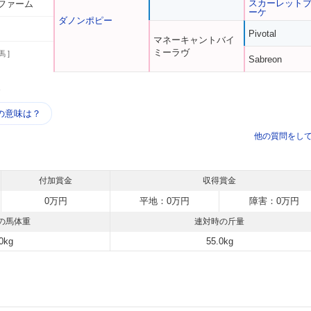
スカーレット
ファーム
ーケ
ダノンポピー
Pivotal
マネーキャントバイ
ミーラヴ
馬 ]
Sabreon
う
の意味は？
他の質問をし
付加賞金
収得賞金
0万円
平地：0万円
障害：0万円
の馬体重
連対時の斤量
0kg
55.0kg