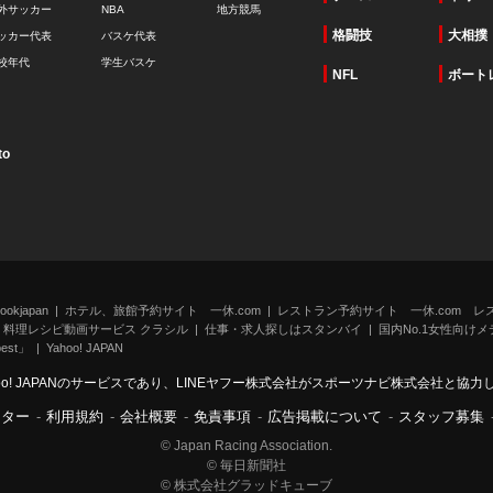
外サッカー
NBA
地方競馬
格闘技
大相撲
ッカー代表
バスケ代表
校年代
学生バスケ
NFL
ボート
to
kjapan
ホテル、旅館予約サイト 一休.com
レストラン予約サイト 一休.com レ
料理レシピ動画サービス クラシル
仕事・求人探しはスタンバイ
国内No.1女性向けメデ
st」
Yahoo! JAPAN
oo! JAPANのサービスであり、LINEヤフー株式会社がスポーツナビ株式会社と協
ンター
-
利用規約
-
会社概要
-
免責事項
-
広告掲載について
-
スタッフ募集
© Japan Racing Association.
© 毎日新聞社
© 株式会社グラッドキューブ