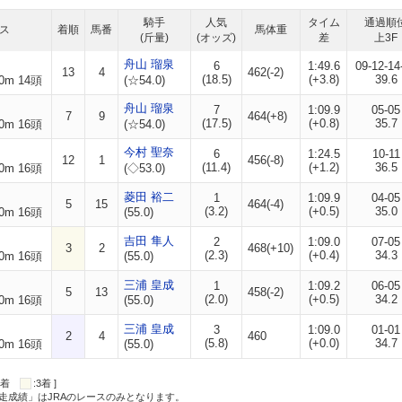
騎手
人気
タイム
通過順
ス
着順
馬番
馬体重
(斤量)
(オッズ)
差
上3F
舟山 瑠泉
6
1:49.6
09-12-14
13
4
462(-2)
(18.5)
(+3.8)
39.6
0m 14頭
(☆54.0)
舟山 瑠泉
7
1:09.9
05-05
7
9
464(+8)
(17.5)
(+0.8)
35.7
0m 16頭
(☆54.0)
今村 聖奈
6
1:24.5
10-11
12
1
456(-8)
(11.4)
(+1.2)
36.5
0m 16頭
(◇53.0)
菱田 裕二
1
1:09.9
04-05
5
15
464(-4)
(3.2)
(+0.5)
35.0
0m 16頭
(55.0)
吉田 隼人
2
1:09.0
07-05
3
2
468(+10)
(2.3)
(+0.4)
34.3
0m 16頭
(55.0)
三浦 皇成
1
1:09.2
06-05
5
13
458(-2)
(2.0)
(+0.5)
34.2
0m 16頭
(55.0)
三浦 皇成
3
1:09.0
01-01
2
4
460
(5.8)
(+0.0)
34.7
0m 16頭
(55.0)
:2着
:3着 ]
走成績」はJRAのレースのみとなります。