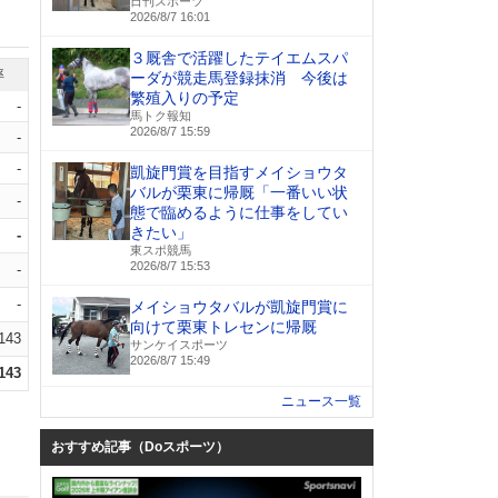
日刊スポーツ
2026/8/7 16:01
３厩舎で活躍したテイエムスパ
率
ーダが競走馬登録抹消 今後は
繁殖入りの予定
-
馬トク報知
2026/8/7 15:59
-
-
凱旋門賞を目指すメイショウタ
バルが栗東に帰厩「一番いい状
-
態で臨めるように仕事をしてい
きたい」
-
東スポ競馬
2026/8/7 15:53
-
-
メイショウタバルが凱旋門賞に
向けて栗東トレセンに帰厩
.143
サンケイスポーツ
2026/8/7 15:49
.143
ニュース一覧
おすすめ記事（Doスポーツ）