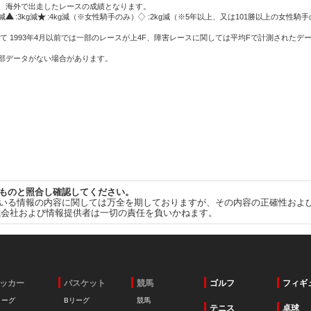
方、海外で出走したレースの成績となります。
g減
:3kg減
:4kg減（※女性騎手のみ）
:2kg減（※5年以上、又は101勝以上の女性騎手
て 1993年4月以前では一部のレースが上4F、障害レースに関しては平均Fで計測されたデ
一部データがない場合があります。
ものと照合し確認してください。
いる情報の内容に関しては万全を期しておりますが、その内容の正確性およ
式会社および情報提供者は一切の責任を負いかねます。
ッカー
バスケット
競馬
ゴルフ
フィギ
リーグ
Bリーグ
競馬
テニス
卓球