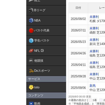
陸上
日付
レー
Bリーグ
未勝利
2026/08/02
NBA
札幌 ダ170
未勝利
バスケ代表
2026/07/11
函館 芝120
未勝利
学生バスケ
2026/05/23
新潟 芝140
NFL
未勝利
2026/04/26
福島 芝120
他競技
未勝利
2026/04/11
福島 芝120
Doスポーツ
未勝利
2025/09/28
中山 芝120
サービス
新馬
toto
2025/09/06
中山 芝120
コンテンツ
2026/8/3 00:00 更新
※着順の色分け [
:1着
動画
※「平地競走成績」と「障害競