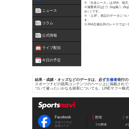
※「出走レース」はJRA、地
※減量表示は[
:1kg減
:2k
ニュース
み）] です。
※「上3F」表記のデータについ
す。
コラム
※JRA主催以外のレースでは
公式情報
ライブ配信
今日の予定
結果・成績・オッズなどのデータは、必ず
主催者
発行の
スポーツナビの競馬コンテンツのページ上に掲載されて
づいて被ったいかなる損害についても、LINEヤフー株
Facebook
野球
サ
スポーツナビ
プロ野球
J
公式ページ