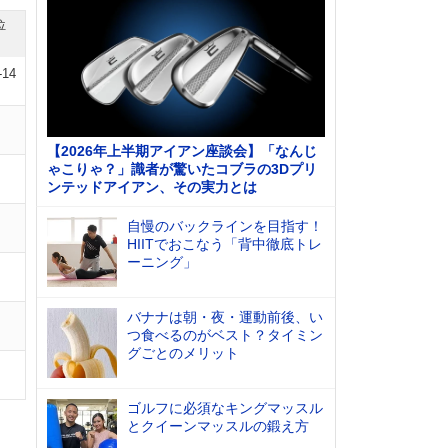
位
-14
【2026年上半期アイアン座談会】「なんじ
ゃこりゃ？」識者が驚いたコブラの3Dプリ
ンテッドアイアン、その実力とは
自慢のバックラインを目指す！
HIITでおこなう「背中徹底トレ
ーニング」
バナナは朝・夜・運動前後、い
つ食べるのがベスト？タイミン
グごとのメリット
ゴルフに必須なキングマッスル
とクイーンマッスルの鍛え方