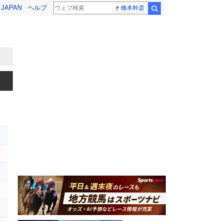
! JAPAN
ヘルプ
橋本幹彦
検索
メ
サ
レ