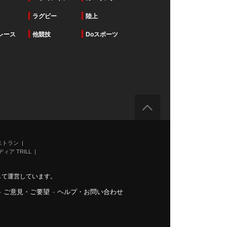
ラグビー
陸上
レース
他競技
Doスポーツ
ストラン
ィア TRILL
力して運営しています。
-
ご意見・ご要望
-
ヘルプ・お問い合わせ