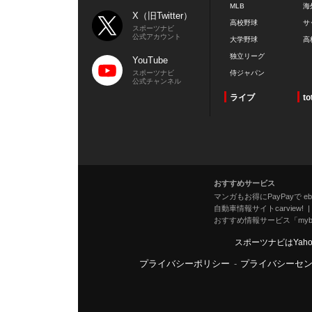
MLB
海
X（旧Twitter）
高校野球
サ
スポーツナビ
公式アカウント
大学野球
高
独立リーグ
YouTube
スポーツナビ
侍ジャパン
公式チャンネル
ライブ
to
おすすめサービス
マンガもお得にPayPayで eboo
自動車情報サイトcarview!
おすすめ情報サービス「mybe
スポーツナビはYah
プライバシーポリシー
-
プライバシーセ