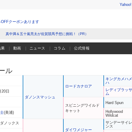
Yahoo
％OFFクーポンあります
真中満＆五十嵐亮太が佐賀競馬予想に挑戦！（PR）
結果
動画
ニュース
コラム
公式情報
ール
キングカメハ
ハ
ロードカナロア
レディブラッ
月20日
ム
ダノンスマッシュ
Hard Spun
スピニングワイルド
キャット
Hollywood
貴士
(美浦)
Wildcat
サンデーサイ
 ダノックス
ンス
ダイワメジャー