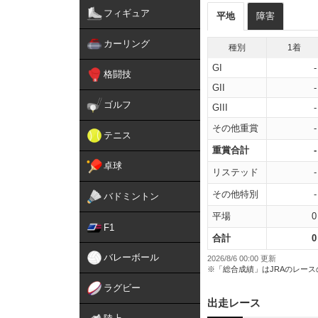
フィギュア
平地
障害
カーリング
種別
1着
GI
-
格闘技
GII
-
ゴルフ
GIII
-
その他重賞
-
テニス
重賞合計
-
卓球
リステッド
-
その他特別
-
バドミントン
平場
0
F1
合計
0
バレーボール
2026/8/6 00:00 更新
※「総合成績」はJRAのレー
ラグビー
出走レース