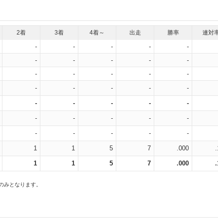
2着
3着
4着～
出走
勝率
連対
-
-
-
-
-
-
-
-
-
-
-
-
-
-
-
-
-
-
-
-
-
-
-
-
-
-
-
-
-
-
-
-
-
-
-
1
1
5
7
.000
1
1
5
7
.000
スのみとなります。