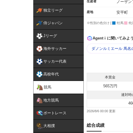
生産者
ノーザン
独立リーグ
産地
安平町
侍ジャパン
※性別の色分け [
:牡馬
:牝
Jリーグ
Agent i に聞いてみよ
海外サッカー
ダノンルミエール 馬名
サッカー代表
高校年代
本賞金
565万円
競馬
連対時
地方競馬
46
2026/8/6 00:00
ボートレース
総合成績
大相撲