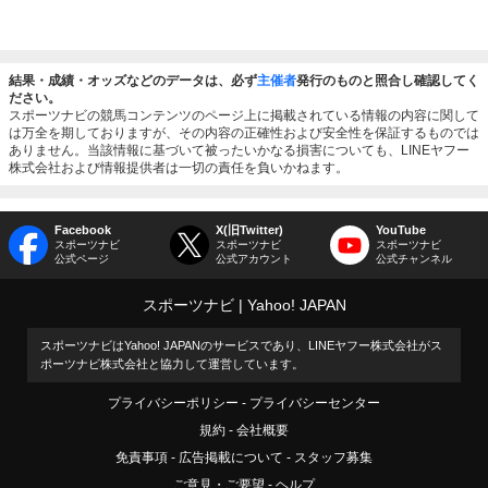
結果・成績・オッズなどのデータは、必ず
主催者
発行のものと照合し確認してく
ださい。
スポーツナビの競馬コンテンツのページ上に掲載されている情報の内容に関して
は万全を期しておりますが、その内容の正確性および安全性を保証するものでは
ありません。当該情報に基づいて被ったいかなる損害についても、LINEヤフー
株式会社および情報提供者は一切の責任を負いかねます。
Facebook
X(旧Twitter)
YouTube
スポーツナビ
スポーツナビ
スポーツナビ
公式ページ
公式アカウント
公式チャンネル
スポーツナビ
Yahoo! JAPAN
スポーツナビはYahoo! JAPANのサービスであり、LINEヤフー株式会社がス
ポーツナビ株式会社と協力して運営しています。
プライバシーポリシー
プライバシーセンター
規約
会社概要
免責事項
広告掲載について
スタッフ募集
ご意見・ご要望
ヘルプ