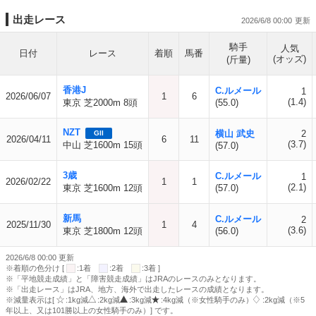
出走レース
2026/6/8 00:00
騎手
人気
日付
レース
着順
馬番
(オッズ)
(斤量)
香港J
C.ルメール
1
2026/06/07
1
6
(1.4)
東京 芝2000m 8頭
(55.0)
NZT
横山 武史
2
GII
2026/04/11
6
11
(3.7)
中山 芝1600m 15頭
(57.0)
3歳
C.ルメール
1
2026/02/22
1
1
(2.1)
東京 芝1600m 12頭
(57.0)
新馬
C.ルメール
2
2025/11/30
1
4
(3.6)
東京 芝1800m 12頭
(56.0)
2026/6/8 00:00 更新
※着順の色分け [
:1着
:2着
:3着 ]
※「平地競走成績」と「障害競走成績」はJRAのレースのみとなります。
※「出走レース」はJRA、地方、海外で出走したレースの成績となります。
※減量表示は[
:1kg減
:2kg減
:3kg減
:4kg減（※女性騎手のみ）
:2kg減（※5
年以上、又は101勝以上の女性騎手のみ）] です。