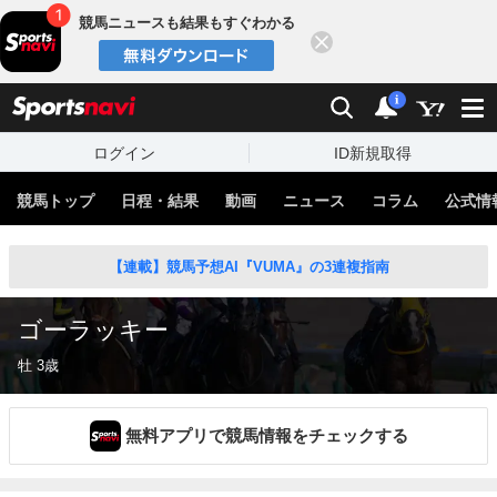
競馬ニュースも結果もすぐわかる
閉じる
スポーツナビ
検索
通知
i
ログイン
ID新規取得
競馬トップ
日程・結果
動画
ニュース
コラム
公式情
【連載】競馬予想AI『VUMA』の3連複指南
ゴーラッキー
牡 3歳
無料アプリで競馬情報をチェックする