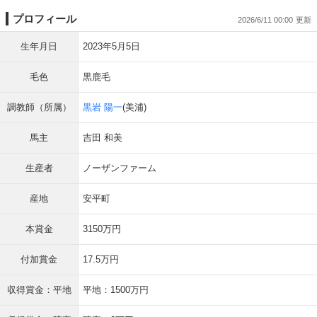
プロフィール
2026/6/11 00:00
生年月日
2023年5月5日
毛色
黒鹿毛
調教師（所属）
黒岩 陽一
(美浦)
馬主
吉田 和美
生産者
ノーザンファーム
産地
安平町
本賞金
3150万円
付加賞金
17.5万円
収得賞金：平地
平地：1500万円