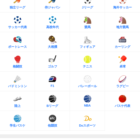
独立リーグ
侍ジャパン
Jリーグ
海外サッカー
サッカー代表
高校年代
競馬
地方競馬
ボートレース
大相撲
フィギュア
カーリング
格闘技
ゴルフ
テニス
卓球
F1
バドミントン
バレーボール
ラグビー
NBA
陸上
Bリーグ
バスケ代表
学生バスケ
他競技
Doスポーツ