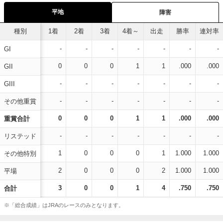
平地
障害
種別
1着
2着
3着
4着～
出走
勝率
連対率
-
-
-
-
-
-
-
GI
0
0
0
1
1
.000
.000
GII
-
-
-
-
-
-
-
GIII
-
-
-
-
-
-
-
その他重賞
0
0
0
1
1
.000
.000
重賞合計
-
-
-
-
-
-
-
リステッド
1
0
0
0
1
1.000
1.000
その他特別
2
0
0
0
2
1.000
1.000
平場
3
0
0
1
4
.750
.750
合計
※「総合成績」はJRAのレースのみとなります。