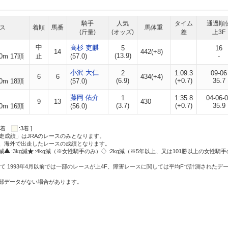
騎手
人気
タイム
通過順
ス
着順
馬番
馬体重
(斤量)
(オッズ)
差
上3F
中
高杉 吏麒
5
16
14
442(+8)
(13.9)
-
0m 17頭
止
(57.0)
小沢 大仁
2
1:09.3
09-06
6
6
434(+4)
(6.9)
(+0.7)
35.7
0m 18頭
(57.0)
藤岡 佑介
1
1:35.8
04-06-
9
13
430
(3.7)
(+0.7)
35.9
0m 16頭
(56.0)
:2着
:3着 ]
走成績」はJRAのレースのみとなります。
方、海外で出走したレースの成績となります。
g減
:3kg減
:4kg減（※女性騎手のみ）
:2kg減（※5年以上、又は101勝以上の女性騎手
て 1993年4月以前では一部のレースが上4F、障害レースに関しては平均Fで計測されたデ
一部データがない場合があります。