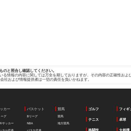
ものと照合し確認してください。
いる情報の内容に関しては万全を期しておりますが、その内容の正確性およ
式会社および情報提供者は一切の責任を負いかねます。
ッカー
バスケット
競馬
ゴルフ
フィギ
リーグ
Bリーグ
競馬
テニス
卓球
外サッカー
NBA
地方競馬
格闘技
大相撲
ッカー代表
バスケ代表