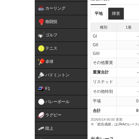
カーリング
平地
障害
格闘技
種別
1着
ゴルフ
GI
-
GII
-
テニス
GIII
-
卓球
その他重賞
-
重賞合計
-
バドミントン
リステッド
-
F1
その他特別
-
平場
0
バレーボール
合計
0
ラグビー
2026/5/14 00:00 更新
※「総合成績」はJRAのレー
陸上
出走レース