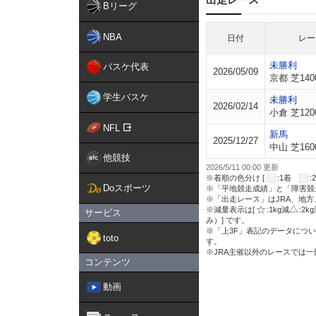
Bリーグ
NBA
日付
レー
未勝利
バスケ代表
2026/05/09
京都 芝140
学生バスケ
未勝利
2026/02/14
小倉 芝120
NFL
新馬
2025/12/27
中山 芝160
他競技
2026/5/11 00:00 更新
※着順の色分け [
:1着
Doスポーツ
※「平地競走成績」と「障害競
※「出走レース」はJRA、地
※減量表示は[
:1kg減
:2k
サービス
み）] です。
※「上3F」表記のデータについ
toto
す。
※JRA主催以外のレースでは
コンテンツ
動画