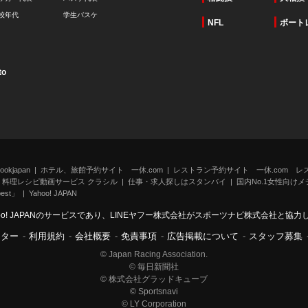
校年代
学生バスケ
NFL
ボート
to
kjapan
ホテル、旅館予約サイト 一休.com
レストラン予約サイト 一休.com レ
料理レシピ動画サービス クラシル
仕事・求人探しはスタンバイ
国内No.1女性向けメデ
st」
Yahoo! JAPAN
oo! JAPANのサービスであり、LINEヤフー株式会社がスポーツナビ株式会社と協
ンター
-
利用規約
-
会社概要
-
免責事項
-
広告掲載について
-
スタッフ募集
© Japan Racing Association.
© 毎日新聞社
© 株式会社グラッドキューブ
© Sportsnavi
© LY Corporation