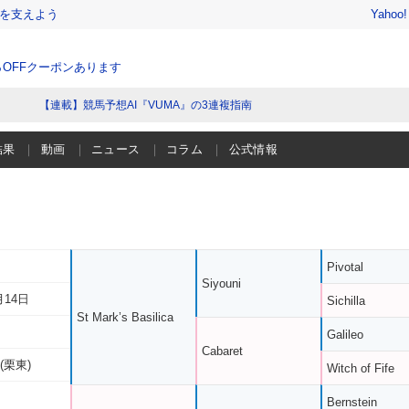
を支えよう
Yahoo
％OFFクーポンあります
【連載】競馬予想AI『VUMA』の3連複指南
結果
動画
ニュース
コラム
公式情報
Pivotal
Siyouni
月14日
Sichilla
St Mark’s Basilica
Galileo
Cabaret
(栗東)
Witch of Fife
Bernstein