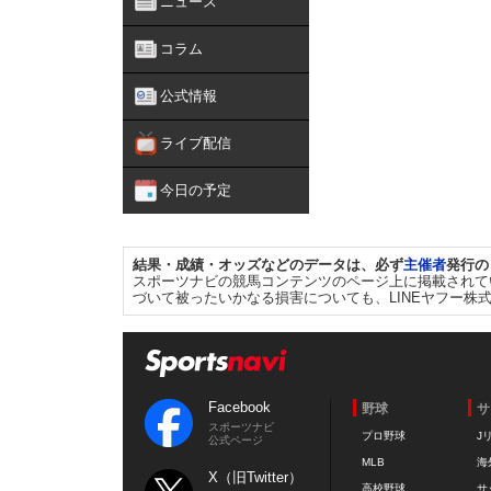
ニュース
コラム
公式情報
ライブ配信
今日の予定
結果・成績・オッズなどのデータは、必ず
主催者
発行の
スポーツナビの競馬コンテンツのページ上に掲載されて
づいて被ったいかなる損害についても、LINEヤフー株
Facebook
野球
サ
スポーツナビ
プロ野球
J
公式ページ
MLB
海
X（旧Twitter）
高校野球
サ