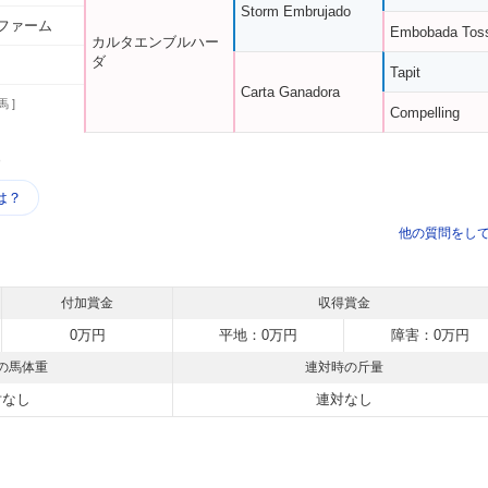
Storm Embrujado
ファーム
Embobada Tos
カルタエンブルハー
ダ
Tapit
Carta Ganadora
馬 ]
Compelling
う
は？
他の質問をし
付加賞金
収得賞金
0万円
平地：0万円
障害：0万円
の馬体重
連対時の斤量
対なし
連対なし