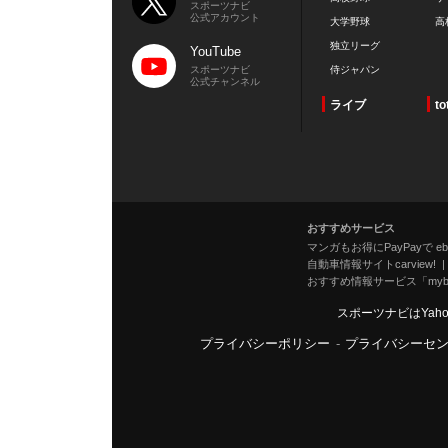
スポーツナビ
公式アカウント
大学野球
高
独立リーグ
YouTube
スポーツナビ
侍ジャパン
公式チャンネル
ライブ
to
おすすめサービス
マンガもお得にPayPayで eboo
自動車情報サイトcarview!
おすすめ情報サービス「mybe
スポーツナビはYah
プライバシーポリシー
-
プライバシーセ