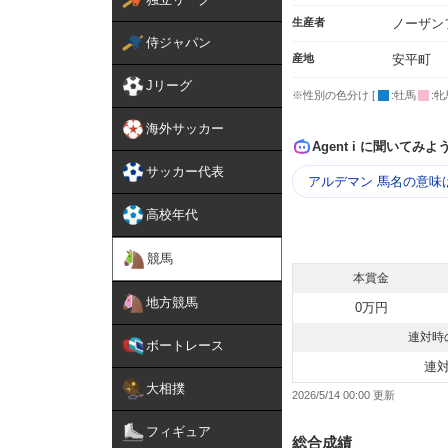
生産者
ノーザン
侍ジャパン
産地
安平町
Jリーグ
※性別の色分け [
:牡馬
:牝
海外サッカー
Agent i に聞いてみよ
サッカー代表
アルデマン 馬名の意味
高校年代
競馬
本賞金
地方競馬
0万円
連対時
ボートレース
連
大相撲
2026/5/14 00:00
フィギュア
総合成績