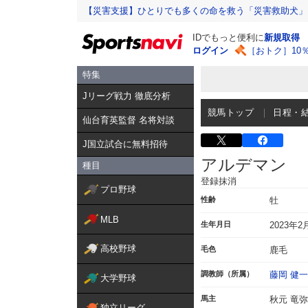
【災害支援】ひとりでも多くの命を救う「災害救助犬」
IDでもっと便利に
新規取得
ログイン
［おトク］10
特集
Jリーグ戦力 徹底分析
競馬トップ
日程・
仙台育英監督 名将対談
J国立試合に無料招待
アルデマン
種目
登録抹消
プロ野球
性齢
牡
MLB
生年月日
2023年2
高校野球
毛色
鹿毛
調教師（所属）
藤岡 健一
大学野球
馬主
秋元 竜弥
独立リーグ