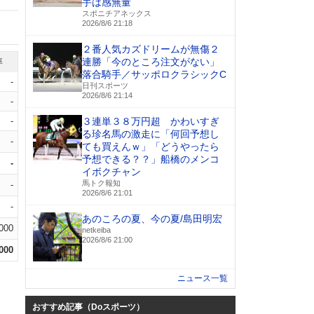
手は感無量
スポニチアネックス
2026/8/6 21:18
２番人気カズドリームが無傷２
連勝「今のところ注文がない」
率
落合騎手／サッポロクラシックC
-
日刊スポーツ
2026/8/6 21:14
-
-
３連単３８万円超 かわいすぎ
る珍名馬の激走に「何回予想し
-
ても買えんｗ」「どうやったら
予想できる？？」船橋のメンコ
-
イボクチャン
馬トク報知
-
2026/8/6 21:01
-
あのころの夏、今の夏/島田明宏
.000
netkeiba
2026/8/6 21:00
.000
ニュース一覧
おすすめ記事（Doスポーツ）