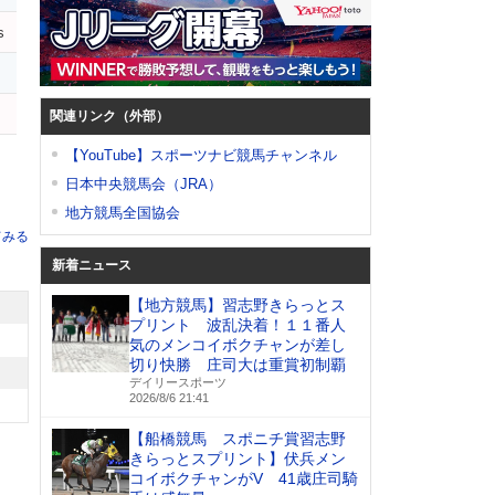
s
関連リンク（外部）
【YouTube】スポーツナビ競馬チャンネル
日本中央競馬会（JRA）
地方競馬全国協会
てみる
新着ニュース
【地方競馬】習志野きらっとス
プリント 波乱決着！１１番人
気のメンコイボクチャンが差し
切り快勝 庄司大は重賞初制覇
デイリースポーツ
2026/8/6 21:41
【船橋競馬 スポニチ賞習志野
きらっとスプリント】伏兵メン
コイボクチャンがV 41歳庄司騎