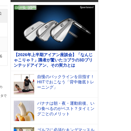
位
【2026年上半期アイアン座談会】「なんじ
06
ゃこりゃ？」識者が驚いたコブラの3Dプリ
ンテッドアイアン、その実力とは
自慢のバックラインを目指す！
HIITでおこなう「背中徹底トレ
ーニング」
の
ータで
バナナは朝・夜・運動前後、い
つ食べるのがベスト？タイミン
グごとのメリット
ゴルフに必須なキングマッスル