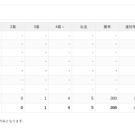
2着
3着
4着～
出走
勝率
連対
-
-
-
-
-
-
-
-
-
-
-
-
-
-
-
-
-
-
-
-
-
-
-
-
-
-
-
-
-
-
-
-
-
-
-
0
1
4
5
.000
0
1
4
5
.000
スのみとなります。