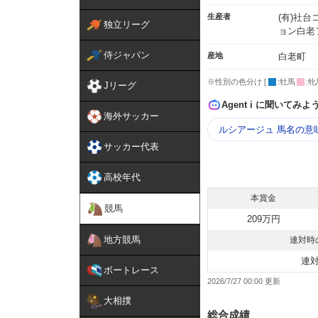
生産者
(有)社
独立リーグ
ョン白老
侍ジャパン
産地
白老町
※性別の色分け [
:牡馬
:牝
Jリーグ
Agent i に聞いてみよ
海外サッカー
ルシアージュ 馬名の意
サッカー代表
高校年代
本賞金
競馬
209万円
地方競馬
連対時
連
ボートレース
2026/7/27 00:00
大相撲
総合成績