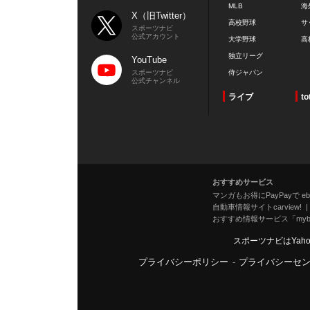
MLB
海
X（旧Twitter）
高校野球
サ
スポーツナビ
公式アカウント
大学野球
高
独立リーグ
YouTube
スポーツナビ
侍ジャパン
公式チャンネル
ライブ
to
おすすめサービス
マンガもお得にPayPayで eboo
自動車情報サイトcarview!
おすすめ情報サービス「mybe
スポーツナビはYah
プライバシーポリシー
-
プライバシーセ