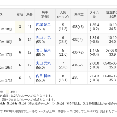
騎手
人気
タイム
通過順
ス
着順
馬番
馬体重
(斤量)
(オッズ)
差
上3F
西塚 洸二
5
1:35.4
10-10
3
11
438(+6)
(11.2)
(+0.2)
34.5
0m 18頭
(55.0)
丸山 元気
6
1:34.6
10-10
5
14
432(-4)
(23.8)
(+0.8)
34.0
0m 18頭
(55.0)
岩田 望来
5
1:47.5
07-06-
6
12
436(+2)
(21.0)
(+0.4)
33.9
0m 17頭
(55.0)
丸山 元気
7
2:00.8
05-05-05
6
12
434(-2)
(28.8)
(+0.8)
35.8
0m 16頭
(55.0)
内田 博幸
8
2:04.3
06-06-05
6
3
436
(18.1)
(+0.3)
35.3
0m 17頭
(55.0)
:2着
:3着 ]
走成績」はJRAのレースのみとなります。
方、海外で出走したレースの成績となります。
g減
:3kg減
:4kg減（※女性騎手のみ）
:2kg減（※5年以上、又は101勝以上の女性騎手
て 1993年4月以前では一部のレースが上4F、障害レースに関しては平均Fで計測されたデ