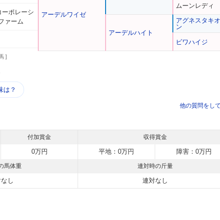
ムーンレディ
台コーポレーシ
アーデルワイゼ
アグネスタキ
ファーム
ン
アーデルハイト
ビワハイジ
馬 ]
う
味は？
他の質問をし
付加賞金
収得賞金
0万円
平地：0万円
障害：0万円
の馬体重
連対時の斤量
対なし
連対なし