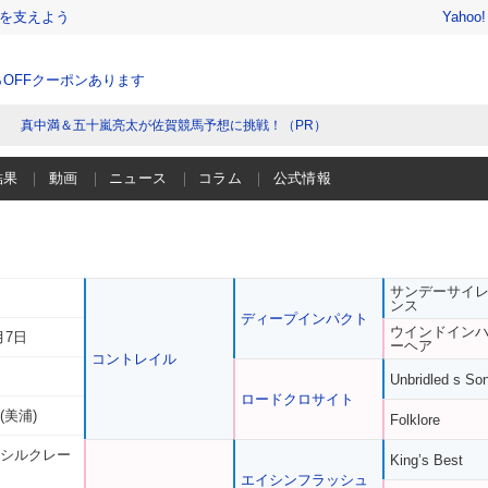
を支えよう
Yahoo
％OFFクーポンあります
真中満＆五十嵐亮太が佐賀競馬予想に挑戦！（PR）
結果
動画
ニュース
コラム
公式情報
サンデーサイ
ンス
ディープインパクト
ウインドイン
月7日
ーヘア
コントレイル
Unbridled s So
ロードクロサイト
(美浦)
Folklore
 シルクレー
King’s Best
エイシンフラッシュ