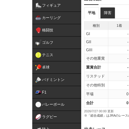
フィギュア
平地
障害
カーリング
種別
1着
格闘技
GI
-
GII
-
ゴルフ
GIII
-
テニス
その他重賞
-
卓球
重賞合計
-
リステッド
-
バドミントン
その他特別
-
F1
平場
0
合計
0
バレーボール
2026/7/27 00:00 更新
※「総合成績」はJRAのレー
ラグビー