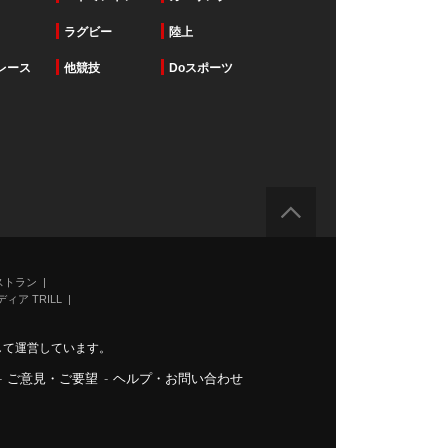
ラグビー
陸上
レース
他競技
Doスポーツ
ストラン
ィア TRILL
力して運営しています。
-
ご意見・ご要望
-
ヘルプ・お問い合わせ