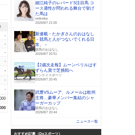
細江純子のレパードS注目馬 コ
ース適性が問われる舞台で挙げ
た馬は
netkeiba
2026/8/7 21:00
率
新連載・たかぎさんのおはなし
-
－競馬と人がつないでくれる日
-
常。－
競馬のおはなし
-
2026/8/7 20:51
-
【2歳次走報】ムーンベリルはす
ずらん賞で芝挑戦へ
-
サンケイスポーツ
-
2026/8/7 20:45
-
武豊VSムーア、ルメールは欧州
主将…豪華メンバー集結のシャ
.000
ーガーカップ
.000
競馬のおはなし
2026/8/7 20:44
ニュース一覧
おすすめ記事（Doスポーツ）