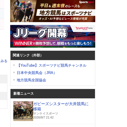
オ
関連リンク（外部）
てみる
【YouTube】スポーツナビ競馬チャンネル
日本中央競馬会（JRA）
地方競馬全国協会
新着ニュース
ガビーズシスターが大井競馬に
移籍
サンケイスポーツ
2026/8/7 21:42