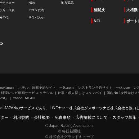
外サッカー
NBA
地方競馬
格闘技
大相撲
ッカー代表
バスケ代表
校年代
学生バスケ
NFL
ボート
to
kjapan
ホテル、旅館予約サイト 一休.com
レストラン予約サイト 一休.com レ
料理レシピ動画サービス クラシル
仕事・求人探しはスタンバイ
国内No.1女性向けメデ
st」
Yahoo! JAPAN
oo! JAPANのサービスであり、LINEヤフー株式会社がスポーツナビ株式会社と協
ンター
-
利用規約
-
会社概要
-
免責事項
-
広告掲載について
-
スタッフ募集
© Japan Racing Association.
© 毎日新聞社
© 株式会社グラッドキューブ