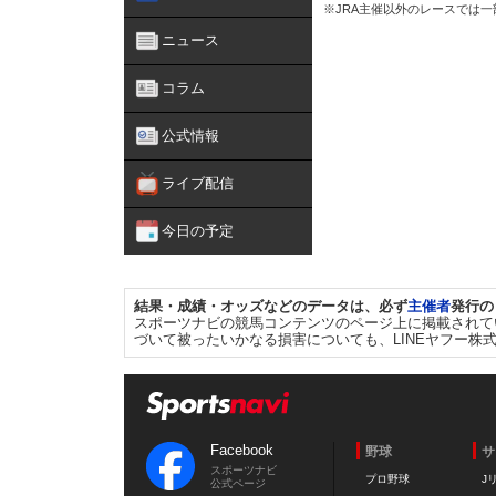
※JRA主催以外のレースでは
ニュース
コラム
公式情報
ライブ配信
今日の予定
結果・成績・オッズなどのデータは、必ず
主催者
発行の
スポーツナビの競馬コンテンツのページ上に掲載されて
づいて被ったいかなる損害についても、LINEヤフー株
Facebook
野球
サ
スポーツナビ
プロ野球
J
公式ページ