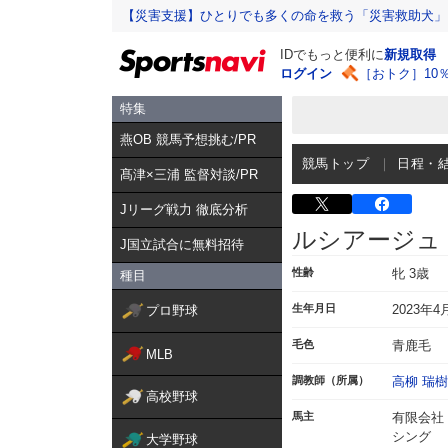
【災害支援】ひとりでも多くの命を救う「災害救助犬」
IDでもっと便利に
新規取得
ログイン
［おトク］10
特集
燕OB 競馬予想挑む/PR
競馬トップ
日程・
髙津×三浦 監督対談/PR
Jリーグ戦力 徹底分析
ルシアージュ
J国立試合に無料招待
性齢
牝 3歳
種目
生年月日
2023年4
プロ野球
毛色
青鹿毛
MLB
調教師（所属）
高柳 瑞樹
高校野球
馬主
有限会社
シング
大学野球