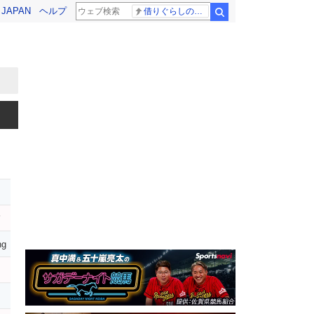
! JAPAN
ヘルプ
借りぐらしのアリエッティ 耳をすませば
検索
レ
ハ
ng