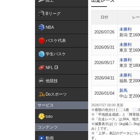
出走レース
陸上
Bリーグ
日付
レー
NBA
未勝利
2026/07/26
新潟 芝160
バスケ代表
未勝利
2026/05/31
東京 芝160
学生バスケ
未勝利
2026/05/17
東京 芝180
NFL
未勝利
2026/04/11
他競技
福島 芝200
新馬
2026/01/04
Doスポーツ
中山 芝200
サービス
2026/7/27 00:00 更新
※着順の色分け [
:1着
※「平地競走成績」と「障害競
toto
※「出走レース」はJRA、地
※減量表示は[
:1kg減
:2k
コンテンツ
み）] です。
※「上3F」表記のデータについ
動画
す。