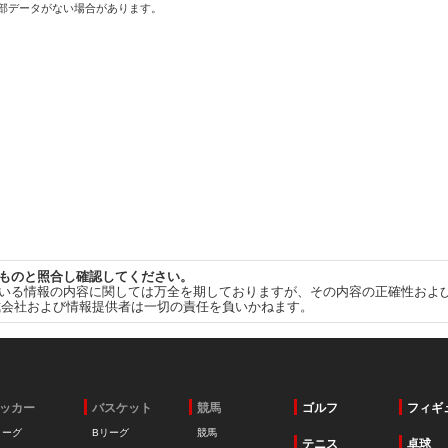
一部データがない場合があります。
ものと照合し確認してください。
いる情報の内容に関しては万全を期しておりますが、その内容の正確性およ
式会社および情報提供者は一切の責任を負いかねます。
ッカー
バスケット
競馬
ゴルフ
フィギ
リーグ
Bリーグ
競馬
テニス
卓球