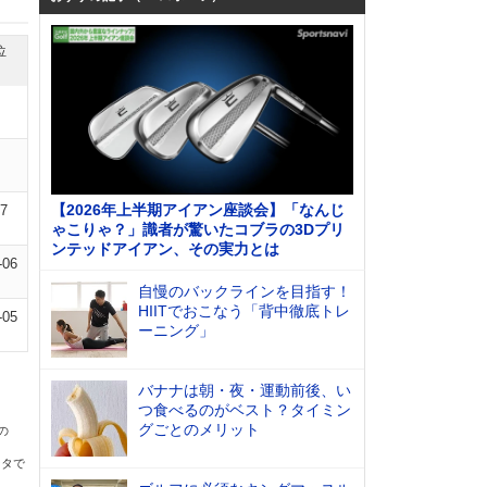
位
【2026年上半期アイアン座談会】「なんじ
07
ゃこりゃ？」識者が驚いたコブラの3Dプリ
ンテッドアイアン、その実力とは
-06
自慢のバックラインを目指す！
HIITでおこなう「背中徹底トレ
-05
ーニング」
バナナは朝・夜・運動前後、い
つ食べるのがベスト？タイミン
グごとのメリット
の
ータで