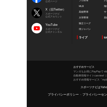
プロ野球
J
公式ページ
MLB
海
X（旧Twitter）
高校野球
サ
スポーツナビ
公式アカウント
大学野球
高
独立リーグ
YouTube
スポーツナビ
侍ジャパン
公式チャンネル
ライブ
to
おすすめサービス
マンガもお得にPayPayで eboo
自動車情報サイトcarview!
おすすめ情報サービス「mybe
スポーツナビはYah
プライバシーポリシー
-
プライバシーセ