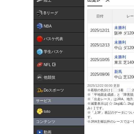
陸上
Bリーグ
日付
レー
NBA
未勝利
2025/12/21
阪神 ダ120
バスケ代表
未勝利
2025/12/13
中山 ダ120
学生バスケ
未勝利
2025/10/05
東京 芝140
NFL
新馬
2025/09/06
中山 芝120
他競技
2025/12/22 00:00 更新
Doスポーツ
※着順の色分け [
:1着
※「平地競走成績」と「障害競
※「出走レース」はJRA、地
サービス
※減量表示は[
:1kg減
:2k
み）] です。
toto
※「上3F」表記のデータについ
す。
コンテンツ
※JRA主催以外のレースでは
動画