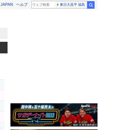
! JAPAN
ヘルプ
東日大昌平 福島
検索
ル