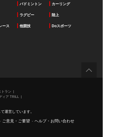
バドミントン
カーリング
ラグビー
陸上
レース
他競技
Doスポーツ
ストラン
ィア TRILL
力して運営しています。
-
ご意見・ご要望
-
ヘルプ・お問い合わせ