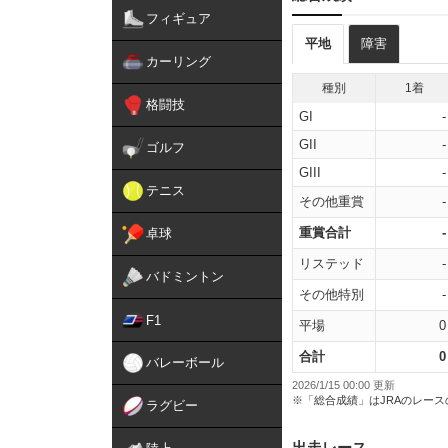
フィギュア
平地
障害
カーリング
種別
1着
格闘技
GI
-
GII
-
ゴルフ
GIII
-
テニス
その他重賞
-
重賞合計
-
卓球
リステッド
-
バドミントン
その他特別
-
F1
平場
0
合計
0
バレーボール
2026/1/15 00:00 更新
※「総合成績」はJRAのレー
ラグビー
出走レース