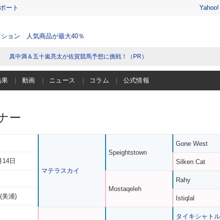
レポート
Yahoo
ション 人気商品が最大40％
真中満＆五十嵐亮太が佐賀競馬予想に挑戦！（PR）
結果
動画
ニュース
コラム
公式情報
ナー
Gone West
Speightstown
月14日
Silken Cat
マテラスカイ
Rahy
Mostaqeleh
(美浦)
Istiqlal
タイキシャト