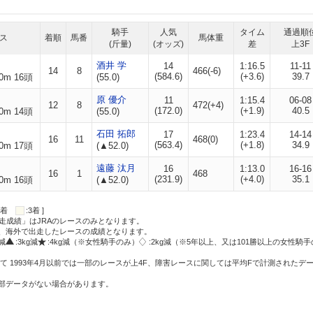
騎手
人気
タイム
通過順
ス
着順
馬番
馬体重
(斤量)
(オッズ)
差
上3F
酒井 学
14
1:16.5
11-11
14
8
466(-6)
(584.6)
(+3.6)
39.7
0m 16頭
(55.0)
原 優介
11
1:15.4
06-08
12
8
472(+4)
(172.0)
(+1.9)
40.5
0m 14頭
(55.0)
石田 拓郎
17
1:23.4
14-14
16
11
468(0)
(563.4)
(+1.8)
34.9
0m 17頭
(▲52.0)
遠藤 汰月
16
1:13.0
16-16
16
1
468
(231.9)
(+4.0)
35.1
0m 16頭
(▲52.0)
:2着
:3着 ]
走成績」はJRAのレースのみとなります。
方、海外で出走したレースの成績となります。
g減
:3kg減
:4kg減（※女性騎手のみ）
:2kg減（※5年以上、又は101勝以上の女性騎手
て 1993年4月以前では一部のレースが上4F、障害レースに関しては平均Fで計測されたデ
一部データがない場合があります。