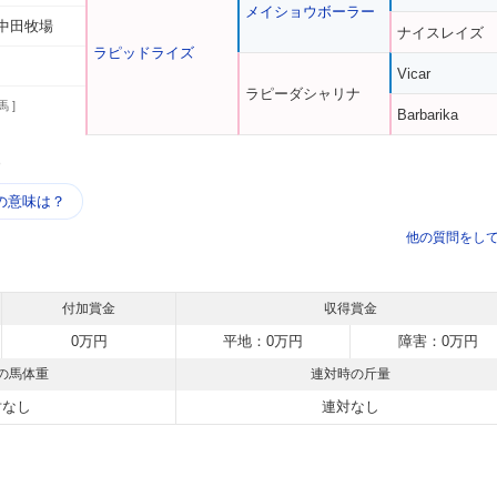
メイショウボーラー
中田牧場
ナイスレイズ
ラピッドライズ
Vicar
ラピーダシャリナ
馬 ]
Barbarika
う
の意味は？
他の質問をし
付加賞金
収得賞金
0万円
平地：0万円
障害：0万円
の馬体重
連対時の斤量
対なし
連対なし