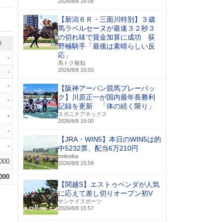
2026/8/8 16:08
【新潟６Ｒ・三面川特別】３歳
馬ラベルセーヌが最速３２秒３
の切れ味で賞金加算に成功 荻
率
野極騎手「最後は素晴らしい反
応」
-
馬トク報知
2026/8/8 16:03
-
-
【阪神アーバン競馬プレーバッ
ク】川原正一が国内最年長勝利
-
記録を更新 「体の続く限り」
スポニチアネックス
-
2026/8/8 16:00
-
【JRA・WIN5】本日のWIN5は的
-
中5232票、配当6万210円
netkeiba
.000
2026/8/8 15:59
.000
【関越S】エストゥペンダが人気
に応えて差し切りオープン初V
サンケイスポーツ
2026/8/8 15:57