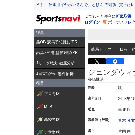
AIに「仕事用イヤホン選んで」と頼んで実際に買った
IDでもっと便利に
新規取得
ログイン
ボーナスセレク
特集
燕OB 競馬予想挑む/PR
競馬トップ
日程・
髙津×三浦 監督対談/PR
Jリーグ戦力 徹底分析
ジェンダウィ
J国立試合に無料招待
登録抹消
種目
性齢
牝
プロ野球
生年月日
2023年4
MLB
毛色
黒鹿毛
高校野球
調教師（所属）
青木 孝文
馬主
片岡 尚
大学野球