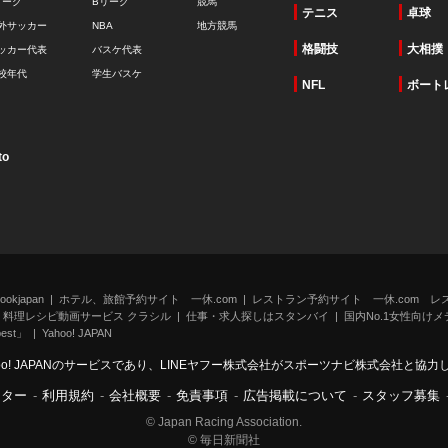
リーグ
Bリーグ
競馬
テニス
卓球
外サッカー
NBA
地方競馬
格闘技
大相撲
ッカー代表
バスケ代表
校年代
学生バスケ
NFL
ボート
to
kjapan
ホテル、旅館予約サイト 一休.com
レストラン予約サイト 一休.com レ
料理レシピ動画サービス クラシル
仕事・求人探しはスタンバイ
国内No.1女性向けメデ
st」
Yahoo! JAPAN
oo! JAPANのサービスであり、LINEヤフー株式会社がスポーツナビ株式会社と協
ンター
-
利用規約
-
会社概要
-
免責事項
-
広告掲載について
-
スタッフ募集
© Japan Racing Association.
© 毎日新聞社