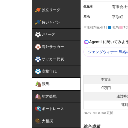
生産者
有限会社
独立リーグ
産地
平取町
侍ジャパン
※性別の色分け [
:牡馬
:牝
Jリーグ
Agent i に聞いてみよ
海外サッカー
ジェンダウィナー 馬名
サッカー代表
高校年代
本賞金
競馬
0万円
地方競馬
連対時
連
ボートレース
2026/1/15 00:00
大相撲
総合成績