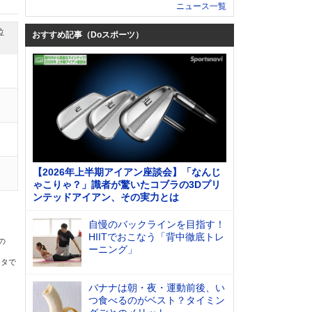
ニュース一覧
位
おすすめ記事（Doスポーツ）
【2026年上半期アイアン座談会】「なんじ
ゃこりゃ？」識者が驚いたコブラの3Dプリ
ンテッドアイアン、その実力とは
自慢のバックラインを目指す！
HIITでおこなう「背中徹底トレ
の
ーニング」
ータで
バナナは朝・夜・運動前後、い
つ食べるのがベスト？タイミン