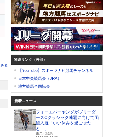
関連リンク（外部）
てみる
【YouTube】スポーツナビ競馬チャンネル
日本中央競馬会（JRA）
地方競馬全国協会
新着ニュース
フォーエバーヤングがブリーダ
ーズCクラシック連覇に向けて函
館入厩「いい休みを過ごせた
と…」
東スポ競馬