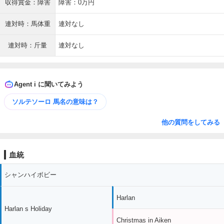
収得賞金：障害
障害：0万円
連対時：馬体重
連対なし
連対時：斤量
連対なし
Agent i に聞いてみよう
ソルテソーロ 馬名の意味は？
他の質問をしてみる
血統
シャンハイボビー
Harlan
Harlan s Holiday
Christmas in Aiken