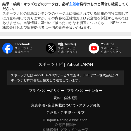
結果・成績・オッズなどのデータは、必ず
主催者
発行のものと照合し確認してく
ださい。
スポーツナビの競馬コンテンツのページ上に掲載されている情報の内容に関して
は万全を期しておりますが、その内容の正確性および安全性を保証するものでは
ありません。当該情報に基づいて被ったいかなる損害についても、LINEヤフー
株式会社および情報提供者は一切の責任を負いかねます。
Facebook
X(旧Twitter)
YouTube
スポーツナビ
スポーツナビ
スポーツナビ
公式ページ
公式アカウント
公式チャンネル
スポーツナビ
Yahoo! JAPAN
スポーツナビはYahoo! JAPANのサービスであり、LINEヤフー株式会社がス
ポーツナビ株式会社と協力して運営しています。
プライバシーポリシー
プライバシーセンター
規約
会社概要
免責事項
広告掲載について
スタッフ募集
ご意見・ご要望
ヘルプ
© Japan Racing Association.
© 毎日新聞社
© 株式会社グラッドキューブ