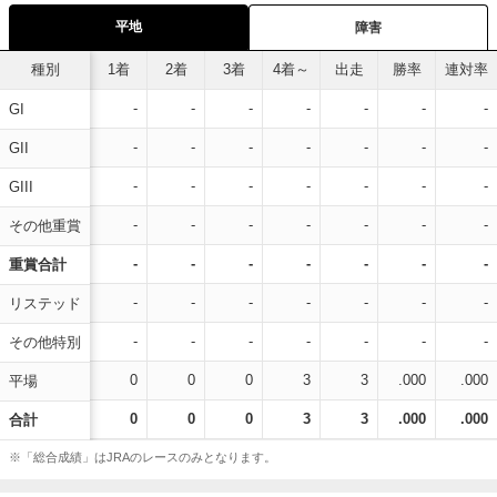
平地
障害
種別
1着
2着
3着
4着～
出走
勝率
連対率
-
-
-
-
-
-
-
GI
-
-
-
-
-
-
-
GII
-
-
-
-
-
-
-
GIII
-
-
-
-
-
-
-
その他重賞
-
-
-
-
-
-
-
重賞合計
-
-
-
-
-
-
-
リステッド
-
-
-
-
-
-
-
その他特別
0
0
0
3
3
.000
.000
平場
0
0
0
3
3
.000
.000
合計
※「総合成績」はJRAのレースのみとなります。