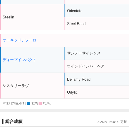
Orientate
Steelin
Steel Band
オーキッドテソーロ
サンデーサイレンス
ディープインパクト
ウインドインハーヘア
Bellamy Road
シスタリーラヴ
Odylic
※性別の色分け [
:牡馬
:牝馬 ]
総合成績
2026/3/19 00:00