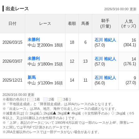
出走レース
2026/3/16 00:00
騎手
人気
日付
レース
着順
馬番
(オッズ)
(斤量)
未勝利
石川 裕紀人
16
2026/03/15
18
6
(304.1)
中山 芝2000m 18頭
(57.0)
未勝利
石川 裕紀人
14
2026/03/07
12
13
(176.1)
中山 ダ1800m 15頭
(57.0)
新馬
石川 裕紀人
9
2025/12/21
14
11
(27.0)
中山 ダ1200m 16頭
(56.0)
2026/3/16 00:00 更新
※着順の色分け [
:1着
:2着
:3着 ]
※「平地競走成績」と「障害競走成績」はJRAのレースのみとなります。
※「出走レース」はJRA、地方、海外で出走したレースの成績となります。
※減量表示は[
:1kg減
:2kg減
:3kg減
:4kg減（※女性騎手のみ）
:2kg減（※5
年以上、又は101勝以上の女性騎手のみ）] です。
※「上3F」表記のデータについて 1993年4月以前では一部のレースが上4F、障害レー
スに関しては平均Fで計測されたデータです。
※JRA主催以外のレースでは一部データがない場合があります。