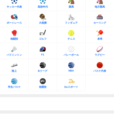
サッカー代表
高校年代
競馬
地方競馬
ボートレース
大相撲
フィギュア
カーリング
格闘技
ゴルフ
テニス
卓球
F1
バドミントン
バレーボール
ラグビー
NBA
陸上
Bリーグ
バスケ代表
学生バスケ
他競技
Doスポーツ