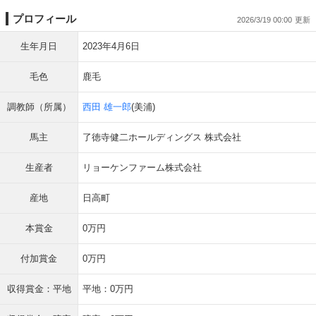
プロフィール
2026/3/19 00:00
生年月日
2023年4月6日
毛色
鹿毛
調教師（所属）
西田 雄一郎
(美浦)
馬主
了徳寺健二ホールディングス 株式会社
生産者
リョーケンファーム株式会社
産地
日高町
本賞金
0万円
付加賞金
0万円
収得賞金：平地
平地：0万円