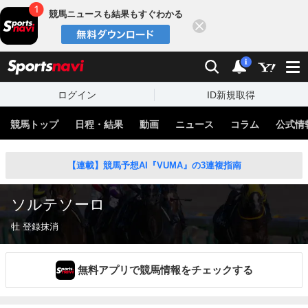
競馬ニュースも結果もすぐわかる
閉じる
スポーツナビ
検索
通知
i
ログイン
ID新規取得
競馬トップ
日程・結果
動画
ニュース
コラム
公式情
【連載】競馬予想AI『VUMA』の3連複指南
ソルテソーロ
牡 登録抹消
無料アプリで競馬情報をチェックする