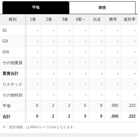
平地
障害
種別
1着
2着
3着
4着～
出走
勝率
連対率
-
-
-
-
-
-
-
GI
-
-
-
-
-
-
-
GII
-
-
-
-
-
-
-
GIII
-
-
-
-
-
-
-
その他重賞
-
-
-
-
-
-
-
重賞合計
-
-
-
-
-
-
-
リステッド
-
-
-
-
-
-
-
その他特別
0
2
2
5
9
.000
.222
平場
0
2
2
5
9
.000
.222
合計
※「総合成績」はJRAのレースのみとなります。