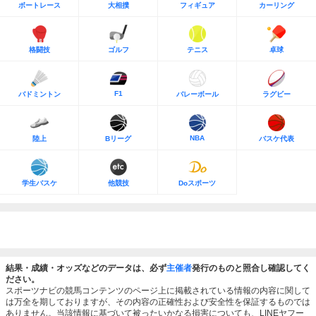
ボートレース
大相撲
フィギュア
カーリング
格闘技
ゴルフ
テニス
卓球
F1
バドミントン
バレーボール
ラグビー
NBA
陸上
Bリーグ
バスケ代表
学生バスケ
他競技
Doスポーツ
結果・成績・オッズなどのデータは、必ず
主催者
発行のものと照合し確認してく
ださい。
スポーツナビの競馬コンテンツのページ上に掲載されている情報の内容に関して
は万全を期しておりますが、その内容の正確性および安全性を保証するものでは
ありません。当該情報に基づいて被ったいかなる損害についても、LINEヤフー