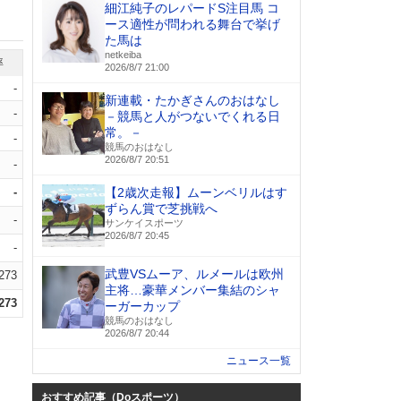
細江純子のレパードS注目馬 コ
ース適性が問われる舞台で挙げ
た馬は
netkeiba
率
2026/8/7 21:00
-
新連載・たかぎさんのおはなし
-
－競馬と人がつないでくれる日
常。－
-
競馬のおはなし
2026/8/7 20:51
-
-
【2歳次走報】ムーンベリルはす
ずらん賞で芝挑戦へ
-
サンケイスポーツ
2026/8/7 20:45
-
武豊VSムーア、ルメールは欧州
.273
主将…豪華メンバー集結のシャ
.273
ーガーカップ
競馬のおはなし
2026/8/7 20:44
ニュース一覧
おすすめ記事（Doスポーツ）