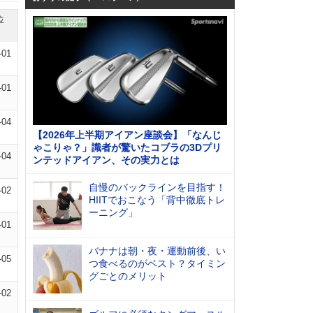
位
-01
-01
-04
【2026年上半期アイアン座談会】「なんじ
ゃこりゃ？」識者が驚いたコブラの3Dプリ
-04
ンテッドアイアン、その実力とは
自慢のバックラインを目指す！
-02
HIITでおこなう「背中徹底トレ
ーニング」
-01
バナナは朝・夜・運動前後、い
-05
つ食べるのがベスト？タイミン
グごとのメリット
-02