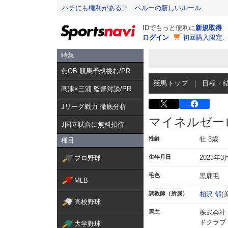
ハチにも権利がある？ ペルーの新しいルール
IDでもっと便利に
新規取得
ログイン
初回購入限定
特集
燕OB 競馬予想挑む/PR
競馬トップ
日程・
髙津×三浦 監督対談/PR
Jリーグ戦力 徹底分析
マイネルゼー
J国立試合に無料招待
性齢
牡 3歳
種目
生年月日
2023年3
プロ野球
毛色
黒鹿毛
MLB
調教師（所属）
相沢 郁
(
高校野球
馬主
株式会社
ドクラブ
大学野球