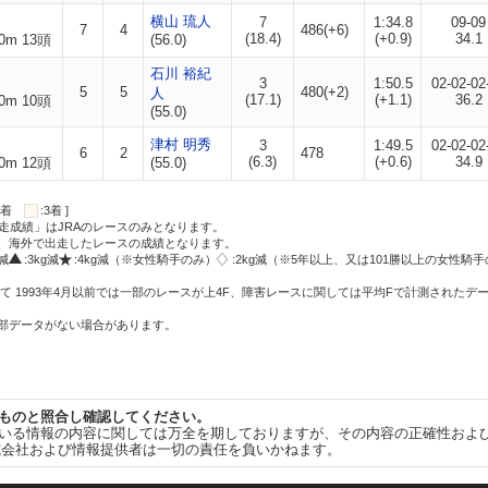
横山 琉人
7
1:34.8
09-09
7
4
486(+6)
(18.4)
(+0.9)
34.1
0m 13頭
(56.0)
石川 裕紀
3
1:50.5
02-02-02
5
5
480(+2)
人
(17.1)
(+1.1)
36.2
0m 10頭
(55.0)
津村 明秀
3
1:49.5
02-02-02
6
2
478
(6.3)
(+0.6)
34.9
0m 12頭
(55.0)
:2着
:3着 ]
走成績」はJRAのレースのみとなります。
方、海外で出走したレースの成績となります。
g減
:3kg減
:4kg減（※女性騎手のみ）
:2kg減（※5年以上、又は101勝以上の女性騎手
て 1993年4月以前では一部のレースが上4F、障害レースに関しては平均Fで計測されたデ
一部データがない場合があります。
ものと照合し確認してください。
いる情報の内容に関しては万全を期しておりますが、その内容の正確性およ
式会社および情報提供者は一切の責任を負いかねます。