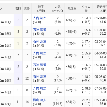
騎手
人気
タイム
通過順
ス
着順
馬番
馬体重
(斤量)
(オッズ)
差
上3F
丹内 祐次
2
1:54.8
01-01-01
2
2
486(-2)
(6.9)
(+0.5)
41.6
0m 10頭
(57.0)
石神 深道
3
1:55.4
01-01-01
3
2
488(+6)
(6.9)
(+0.8)
39.2
0m 15頭
(▲54.0)
石神 深道
2
1:47.4
03-04-04
3
2
482(-6)
(7.0)
(+1.0)
39.1
0m 15頭
(▲54.0)
丹内 祐次
3
1:55.9
04-04-03
7
7
488(+8)
(4.3)
(+1.8)
41.3
0m 16頭
(57.0)
石神 深道
2
1:56.6
05-04-03
2
2
480(-8)
(4.9)
(+0.4)
39.8
0m 14頭
(▲54.0)
石神 深道
9
1:48.2
05-05-02
2
12
488(-4)
(17.3)
(+0.7)
40.6
0m 16頭
(▲54.0)
丹内 祐次
7
1:48.6
07-07-05
5
8
492(+8)
(17.4)
(+1.5)
39.3
0m 16頭
(57.0)
横山 琉人
15
2:02.1
02-03-03
11
14
484(-2)
(144.6)
(+1.0)
36.9
0m 18頭
(57.0)