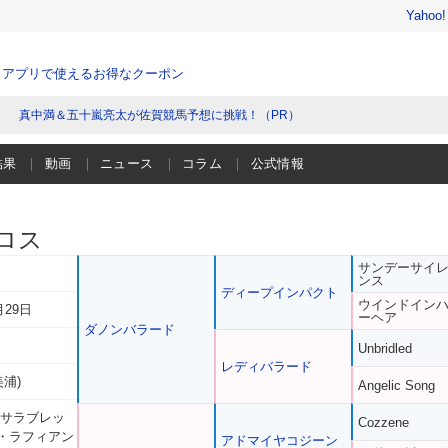
Yahoo
、アプリで使えるお得なクーポン
真中満＆五十嵐亮太が佐賀競馬予想に挑戦！（PR）
結果
動画
ニュース
コラム
公式情報
ロス
サンデーサイ
ンス
ディープインパクト
ウインドイン
月29日
ーヘア
ダノンバラード
Unbridled
レディバラード
美浦)
Angelic Song
 サラブレッ
Cozzene
・ラフィアン
アドマイヤコジーン