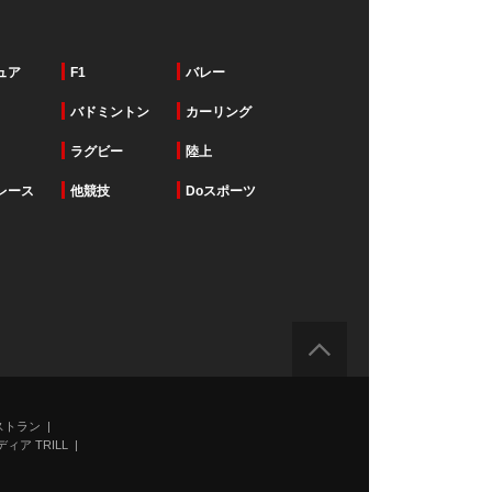
ュア
F1
バレー
バドミントン
カーリング
ラグビー
陸上
レース
他競技
Doスポーツ
ストラン
ィア TRILL