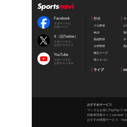
Facebook
野球
サ
スポーツナビ
プロ野球
J
公式ページ
MLB
海
X（旧Twitter）
高校野球
サ
スポーツナビ
公式アカウント
大学野球
高
独立リーグ
YouTube
スポーツナビ
侍ジャパン
公式チャンネル
ライブ
to
おすすめサービス
マンガもお得にPayPayで eboo
自動車情報サイトcarview!
おすすめ情報サービス「mybe