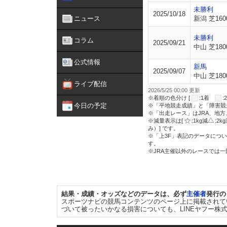
未勝利
2025/10/18
ニュース
新潟 芝160
未勝利
コラム
2025/09/21
中山 芝180
公式情報
新馬
2025/09/07
中山 芝180
ライブ配信
2026/5/25 00:00 更新
※着順の色分け [
:1着
今日の予定
※「平地競走成績」と「障害競
※「出走レース」はJRA、地
※減量表示は[
:1kg減
:2k
み）] です。
※「上3F」表記のデータについ
す。
※JRA主催以外のレースでは
結果・成績・オッズなどのデータは、必ず
主催者
発行の
スポーツナビの競馬コンテンツのページ上に掲載されて
づいて被ったいかなる損害についても、LINEヤフー株