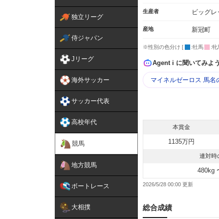
生産者
ビッグレ
独立リーグ
産地
新冠町
侍ジャパン
※性別の色分け [
:牡馬
:牝
Jリーグ
Agent i に聞いてみよ
海外サッカー
マイネルゼーロス 馬名
サッカー代表
高校年代
本賞金
1135万円
競馬
連対時
地方競馬
480kg 
2026/5/28 00:00
ボートレース
大相撲
総合成績