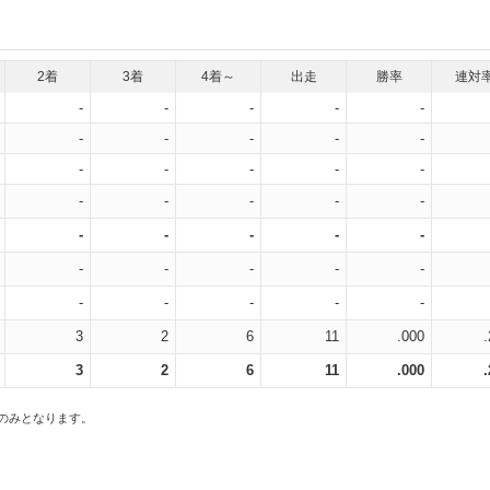
2着
3着
4着～
出走
勝率
連対
-
-
-
-
-
-
-
-
-
-
-
-
-
-
-
-
-
-
-
-
-
-
-
-
-
-
-
-
-
-
-
-
-
-
-
3
2
6
11
.000
3
2
6
11
.000
スのみとなります。