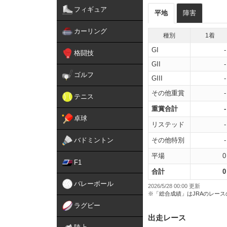
フィギュア
平地
障害
カーリング
種別
1着
GI
-
格闘技
GII
-
ゴルフ
GIII
-
その他重賞
-
テニス
重賞合計
-
卓球
リステッド
-
バドミントン
その他特別
-
平場
0
F1
合計
0
バレーボール
2026/5/28 00:00 更新
※「総合成績」はJRAのレー
ラグビー
出走レース