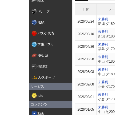
陸上
日付
レー
Bリーグ
未勝利
2026/05/24
NBA
新潟 ダ180
未勝利
バスケ代表
2026/05/10
新潟 ダ180
学生バスケ
未勝利
2026/04/26
福島 ダ170
NFL
未勝利
2026/03/28
中山 ダ180
他競技
未勝利
2026/03/08
中山 ダ180
Doスポーツ
未勝利
2026/02/08
サービス
小倉 ダ170
未勝利
toto
2026/02/01
小倉 ダ170
コンテンツ
未勝利
2026/01/05
中山 芝200
動画