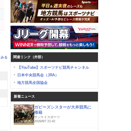
カ
ト
関連リンク（外部）
てみる
【YouTube】スポーツナビ競馬チャンネル
日本中央競馬会（JRA）
地方競馬全国協会
新着ニュース
ガビーズシスターが大井競馬に
移籍
サンケイスポーツ
2026/8/7 21:42