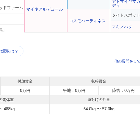
アドマイヤマ
ディ
ッドファーム
マイネアルデュール
タイトスポッ
コスモハーティネス
マキノハタ
馬 ]
う
の意味は？
他の質問をし
付加賞金
収得賞金
0万円
平地：0万円
障害：0万円
の馬体重
連対時の斤量
〜 488kg
54.0kg 〜 57.0kg