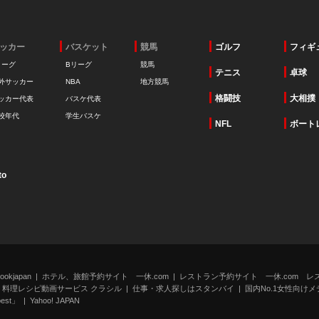
ッカー
バスケット
競馬
ゴルフ
フィギ
リーグ
Bリーグ
競馬
テニス
卓球
外サッカー
NBA
地方競馬
格闘技
大相撲
ッカー代表
バスケ代表
校年代
学生バスケ
NFL
ボート
to
kjapan
ホテル、旅館予約サイト 一休.com
レストラン予約サイト 一休.com レ
料理レシピ動画サービス クラシル
仕事・求人探しはスタンバイ
国内No.1女性向けメデ
st」
Yahoo! JAPAN