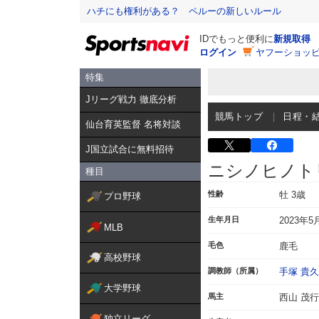
ハチにも権利がある？ ペルーの新しいルール
IDでもっと便利に
新規取得
ログイン
ヤフーショッピ
特集
Jリーグ戦力 徹底分析
競馬トップ
日程・
仙台育英監督 名将対談
J国立試合に無料招待
ニシノヒノト
種目
性齢
牡 3歳
プロ野球
生年月日
2023年5
MLB
毛色
鹿毛
高校野球
調教師（所属）
手塚 貴久
大学野球
馬主
西山 茂行
独立リーグ