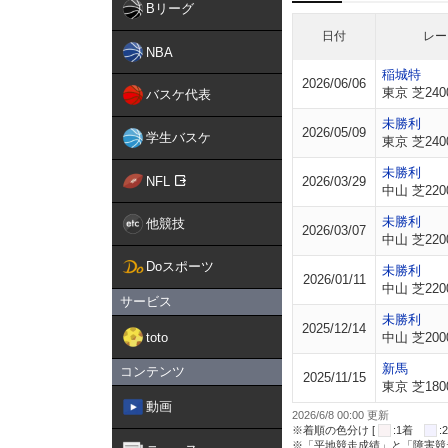
Bリーグ
日付
レー
NBA
稲城特
2026/06/06
東京 芝240
バスケ代表
未勝利
2026/05/09
学生バスケ
東京 芝240
未勝利
NFL
2026/03/29
中山 芝220
未勝利
他競技
2026/03/07
中山 芝220
Doスポーツ
未勝利
2026/01/11
中山 芝220
サービス
未勝利
2025/12/14
toto
中山 芝200
新馬
コンテンツ
2025/11/15
東京 芝180
動画
2026/6/8 00:00 更新
※着順の色分け [
:1着
※「平地競走成績」と「障害競