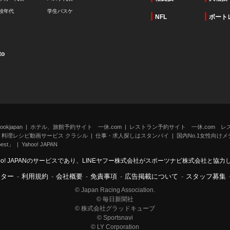
校年代
学生バスケ
NFL
ボート
to
kjapan
ホテル、旅館予約サイト 一休.com
レストラン予約サイト 一休.com レ
料理レシピ動画サービス クラシル
仕事・求人探しはスタンバイ
国内No.1女性向けメデ
st」
Yahoo! JAPAN
oo! JAPANのサービスであり、LINEヤフー株式会社がスポーツナビ株式会社と協
ンター
-
利用規約
-
会社概要
-
免責事項
-
広告掲載について
-
スタッフ募集
© Japan Racing Association.
© 毎日新聞社
© 株式会社グラッドキューブ
© Sportsnavi
© LY Corporation