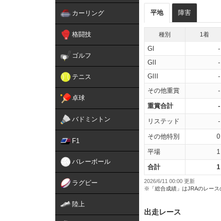
平地
障害
カーリング
格闘技
種別
1着
GI
-
ゴルフ
GII
-
GIII
-
テニス
その他重賞
-
卓球
重賞合計
-
バドミントン
リステッド
-
その他特別
0
F1
平場
1
バレーボール
合計
1
2026/6/11 00:00 更新
ラグビー
※「総合成績」はJRAのレー
陸上
出走レース