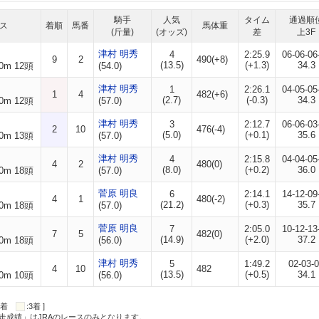
騎手
人気
タイム
通過順
ス
着順
馬番
馬体重
(斤量)
(オッズ)
差
上3F
津村 明秀
4
2:25.9
06-06-06
9
2
490(+8)
(13.5)
(+1.3)
34.3
0m 12頭
(54.0)
津村 明秀
1
2:26.1
04-05-05
1
4
482(+6)
(2.7)
(-0.3)
34.3
0m 12頭
(57.0)
津村 明秀
3
2:12.7
06-06-03
2
10
476(-4)
(5.0)
(+0.1)
35.6
0m 13頭
(57.0)
津村 明秀
4
2:15.8
04-04-05
4
2
480(0)
(8.0)
(+0.2)
36.0
0m 18頭
(57.0)
菅原 明良
6
2:14.1
14-12-09
4
1
480(-2)
(21.2)
(+0.3)
35.7
0m 18頭
(57.0)
菅原 明良
7
2:05.0
10-12-13
7
5
482(0)
(14.9)
(+2.0)
37.2
0m 18頭
(56.0)
津村 明秀
5
1:49.2
02-03-
4
10
482
(13.5)
(+0.5)
34.1
0m 10頭
(56.0)
:2着
:3着 ]
走成績」はJRAのレースのみとなります。