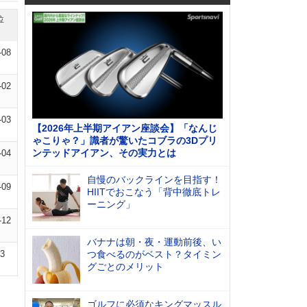
位
-08
-02
-03
【2026年上半期アイアン座談会】「なんじ
ゃこりゃ？」識者が驚いたコブラの3Dプリ
ンテッドアイアン、その実力とは
-04
自慢のバックラインを目指す！
-09
HIITでおこなう「背中徹底トレ
ーニング」
-12
バナナは朝・夜・運動前後、い
03
つ食べるのがベスト？タイミン
グごとのメリット
ゴルフに必須なキングマッスル