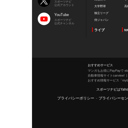
スポーツナビ
公式アカウント
大学野球
高
独立リーグ
YouTube
スポーツナビ
侍ジャパン
公式チャンネル
ライブ
to
おすすめサービス
マンガもお得にPayPayで eboo
自動車情報サイトcarview!
おすすめ情報サービス「mybe
スポーツナビはYah
プライバシーポリシー
-
プライバシーセ