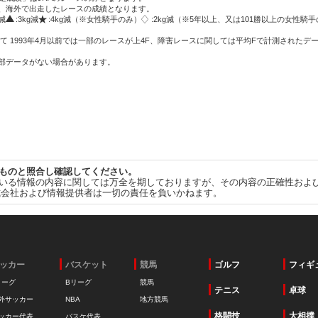
方、海外で出走したレースの成績となります。
g減
:3kg減
:4kg減（※女性騎手のみ）
:2kg減（※5年以上、又は101勝以上の女性騎手
て 1993年4月以前では一部のレースが上4F、障害レースに関しては平均Fで計測されたデ
一部データがない場合があります。
ものと照合し確認してください。
いる情報の内容に関しては万全を期しておりますが、その内容の正確性およ
式会社および情報提供者は一切の責任を負いかねます。
ッカー
バスケット
競馬
ゴルフ
フィギ
リーグ
Bリーグ
競馬
テニス
卓球
外サッカー
NBA
地方競馬
格闘技
大相撲
ッカー代表
バスケ代表