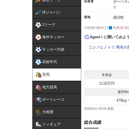
生産者
ガーベラ
ド
侍ジャパン
産地
浦河町
Jリーグ
※性別の色分け [
:牡馬
:牝
海外サッカー
Agent i に聞いてみよ
ニシノヒノトリ 馬名の
サッカー代表
高校年代
競馬
本賞金
1118万円
地方競馬
連対時
ボートレース
476kg 
2026/6/11 00:00
大相撲
総合成績
フィギュア