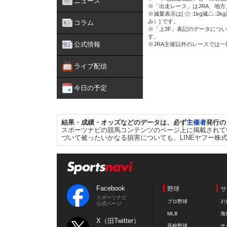
ニュース
※「出走レース」はJRA、地
※減量表示は[
:1kg減
:2k
み）] です。
コラム
※「上3F」表記のデータについ
す。
公式情報
※JRA主催以外のレースでは
ライブ配信
今日の予定
結果・成績・オッズなどのデータは、必ず
主催者
発行の
スポーツナビの競馬コンテンツのページ上に掲載されて
づいて被ったいかなる損害についても、LINEヤフー株
Facebook
野球
サ
スポーツナビ
プロ野球
J
公式ページ
MLB
海
X（旧Twitter）
高校野球
サ