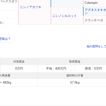
パークスタツ
Colorspin
ニシノアカツキ
アグネスタキ
ン
ニシノシルエット
クランチーカ
馬 ]
う
意味は？
他の質問をし
付加賞金
収得賞金
0万円
平地：400万円
障害：0万円
の馬体重
連対時の斤量
〜 482kg
57.0kg