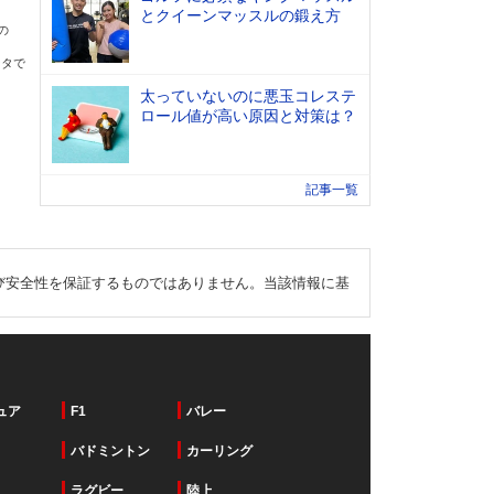
とクイーンマッスルの鍛え方
の
ータで
太っていないのに悪玉コレステ
ロール値が高い原因と対策は？
記事一覧
び安全性を保証するものではありません。当該情報に基
ュア
F1
バレー
バドミントン
カーリング
ラグビー
陸上