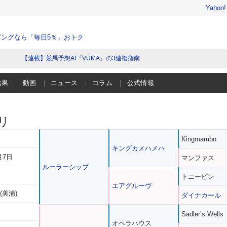
Yahoo
ングなら「毎日5％」おトク
【連載】競馬予想AI『VUMA』の3連複指南
結果
動画
ニュース
コラム
公式情報
リ
Kingmambo
キングカメハメハ
月7日
マンファス
ルーラーシップ
トニービン
エアグルーヴ
(美浦)
ダイナカール
Sadler’s Wells
オペラハウス