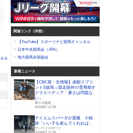
オ
関連リンク（外部）
【YouTube】スポーツナビ競馬チャンネル
日本中央競馬会（JRA）
地方競馬全国協会
てみる
新着ニュース
【CBC賞・生情報】函館スプリ
ントS放馬→競走除外の雪辱期す
クラスペディア「暑さは問題な
い」
東スポ競馬
2026/8/7 12:35
テイエムスパーダが退厩 小椋
師「いい子を産んでくれれば」
サンケイスポーツ
2026/8/7 12:30