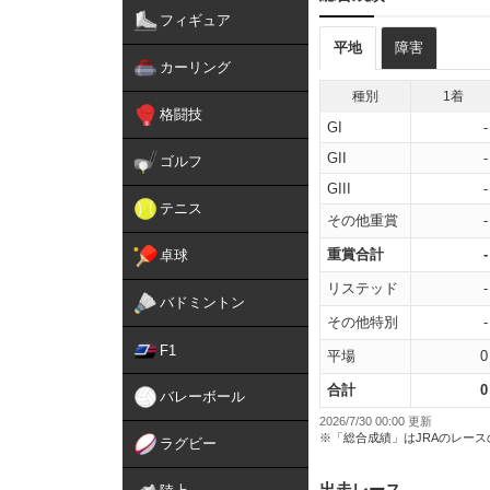
フィギュア
平地
障害
カーリング
種別
1着
格闘技
GI
-
GII
-
ゴルフ
GIII
-
テニス
その他重賞
-
重賞合計
-
卓球
リステッド
-
バドミントン
その他特別
-
F1
平場
0
合計
0
バレーボール
2026/7/30 00:00 更新
※「総合成績」はJRAのレー
ラグビー
出走レース