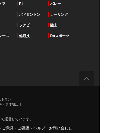
ュア
F1
バレー
バドミントン
カーリング
ラグビー
陸上
レース
他競技
Doスポーツ
ストラン
ィア TRILL
力して運営しています。
-
ご意見・ご要望
-
ヘルプ・お問い合わせ