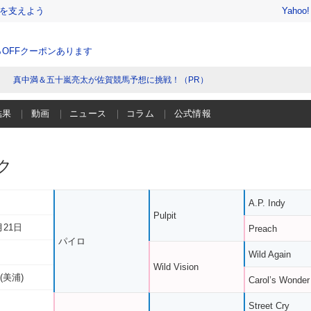
を支えよう
Yahoo
％OFFクーポンあります
真中満＆五十嵐亮太が佐賀競馬予想に挑戦！（PR）
結果
動画
ニュース
コラム
公式情報
ク
A.P. Indy
Pulpit
月21日
Preach
パイロ
Wild Again
Wild Vision
(美浦)
Carol’s Wonder
Street Cry