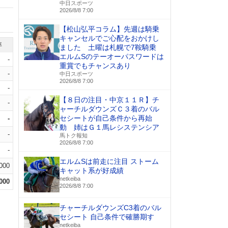
中日スポーツ
2026/8/8 7:00
【松山弘平コラム】先週は騎乗
キャンセルでご心配をおかけし
率
ました 土曜は札幌で7鞍騎乗
エルムSのテーオーパスワードは
-
重賞でもチャンスあり
-
中日スポーツ
2026/8/8 7:00
-
【８日の注目・中京１１Ｒ】チ
-
ャーチルダウンズＣ３着のバル
セシートが自己条件から再始
-
動 姉はＧ１馬レシステンシア
-
馬トク報知
2026/8/8 7:00
-
エルムSは前走に注目 ストーム
.000
キャット系が好成績
netkeiba
.000
2026/8/8 7:00
チャーチルダウンズC3着のバル
セシート 自己条件で確勝期す
netkeiba