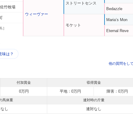
ストリートセンス
 佐竹牧場
Bedazzle
ウィーヴァー
町
Maria’s Mon
モケット
馬 ]
Eternal Reve
う
意味は？
他の質問をし
付加賞金
収得賞金
0万円
平地：0万円
障害：0万円
の馬体重
連対時の斤量
対なし
連対なし