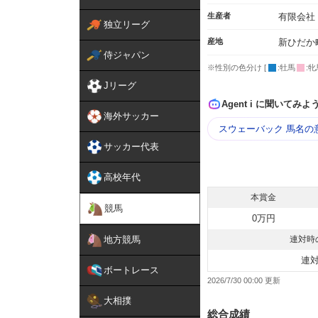
生産者
有限会社
独立リーグ
産地
新ひだか
侍ジャパン
※性別の色分け [
:牡馬
:牝
Jリーグ
Agent i に聞いてみよ
海外サッカー
スウェーバック 馬名の
サッカー代表
高校年代
本賞金
競馬
0万円
地方競馬
連対時
連
ボートレース
2026/7/30 00:00
大相撲
総合成績