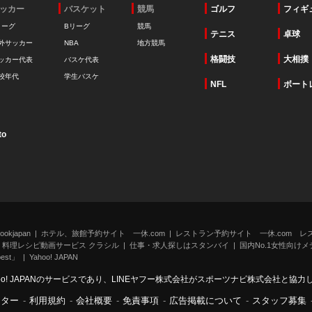
ッカー
バスケット
競馬
ゴルフ
フィギ
リーグ
Bリーグ
競馬
テニス
卓球
外サッカー
NBA
地方競馬
格闘技
大相撲
ッカー代表
バスケ代表
校年代
学生バスケ
NFL
ボート
to
kjapan
ホテル、旅館予約サイト 一休.com
レストラン予約サイト 一休.com レ
料理レシピ動画サービス クラシル
仕事・求人探しはスタンバイ
国内No.1女性向けメデ
st」
Yahoo! JAPAN
oo! JAPANのサービスであり、LINEヤフー株式会社がスポーツナビ株式会社と協
ンター
-
利用規約
-
会社概要
-
免責事項
-
広告掲載について
-
スタッフ募集