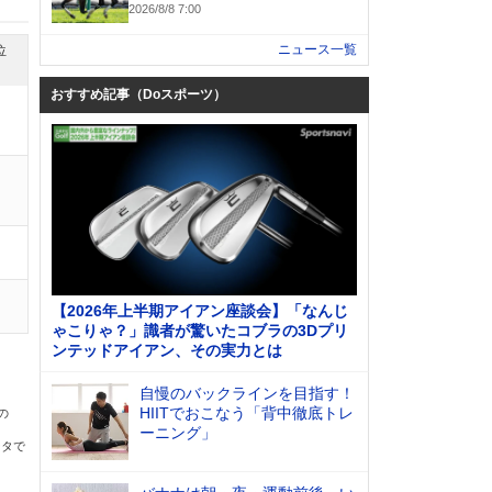
2026/8/8 7:00
ニュース一覧
位
おすすめ記事（Doスポーツ）
【2026年上半期アイアン座談会】「なんじ
ゃこりゃ？」識者が驚いたコブラの3Dプリ
ンテッドアイアン、その実力とは
自慢のバックラインを目指す！
HIITでおこなう「背中徹底トレ
の
ーニング」
ータで