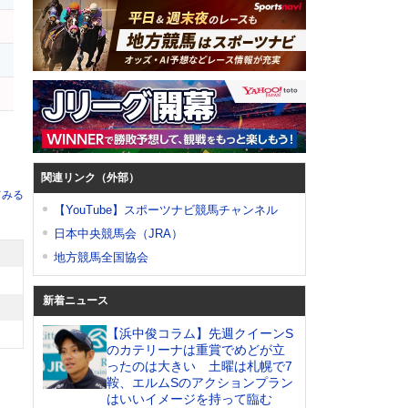
関連リンク（外部）
てみる
【YouTube】スポーツナビ競馬チャンネル
日本中央競馬会（JRA）
地方競馬全国協会
新着ニュース
【浜中俊コラム】先週クイーンS
のカテリーナは重賞でめどが立
ったのは大きい 土曜は札幌で7
鞍、エルムSのアクションプラン
はいいイメージを持って臨む