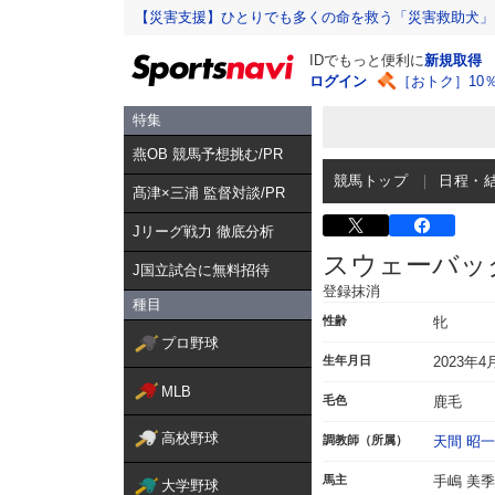
【災害支援】ひとりでも多くの命を救う「災害救助犬」
IDでもっと便利に
新規取得
ログイン
［おトク］10
特集
燕OB 競馬予想挑む/PR
競馬トップ
日程・
髙津×三浦 監督対談/PR
Jリーグ戦力 徹底分析
スウェーバッ
J国立試合に無料招待
登録抹消
種目
性齢
牝
プロ野球
生年月日
2023年4
MLB
毛色
鹿毛
高校野球
調教師（所属）
天間 昭一
馬主
手嶋 美季
大学野球