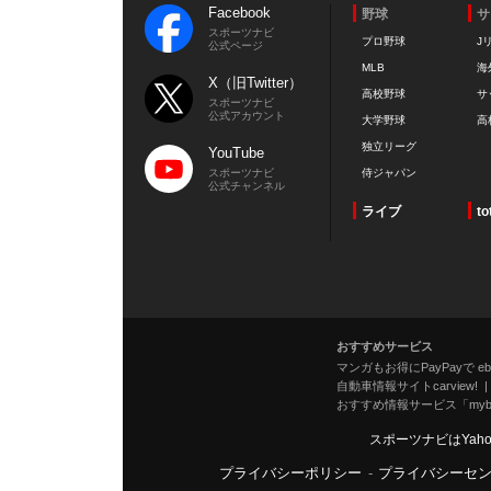
Facebook
野球
サ
スポーツナビ
プロ野球
J
公式ページ
MLB
海
X（旧Twitter）
高校野球
サ
スポーツナビ
公式アカウント
大学野球
高
独立リーグ
YouTube
スポーツナビ
侍ジャパン
公式チャンネル
ライブ
to
おすすめサービス
マンガもお得にPayPayで eboo
自動車情報サイトcarview!
おすすめ情報サービス「mybe
スポーツナビはYah
プライバシーポリシー
-
プライバシーセ