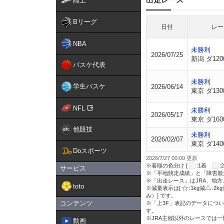
陸上
Bリーグ
日付
レー
NBA
未勝利
2026/07/25
新潟 ダ120
バスケ代表
未勝利
学生バスケ
2026/06/14
東京 ダ130
NFL
未勝利
2026/05/17
東京 ダ160
他競技
未勝利
2026/02/07
東京 ダ140
Doスポーツ
2026/7/27 00:00 更新
※着順の色分け [
:1着
サービス
※「平地競走成績」と「障害競
※「出走レース」はJRA、地
toto
※減量表示は[
:1kg減
:2k
み）] です。
コンテンツ
※「上3F」表記のデータについ
す。
※JRA主催以外のレースでは
動画