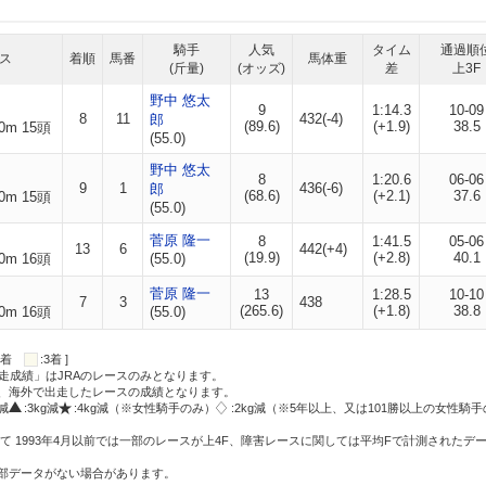
騎手
人気
タイム
通過順
ス
着順
馬番
馬体重
(斤量)
(オッズ)
差
上3F
野中 悠太
9
1:14.3
10-09
8
11
432(-4)
郎
(89.6)
(+1.9)
38.5
0m 15頭
(55.0)
野中 悠太
8
1:20.6
06-06
9
1
436(-6)
郎
(68.6)
(+2.1)
37.6
0m 15頭
(55.0)
菅原 隆一
8
1:41.5
05-06
13
6
442(+4)
(19.9)
(+2.8)
40.1
0m 16頭
(55.0)
菅原 隆一
13
1:28.5
10-10
7
3
438
(265.6)
(+1.8)
38.8
0m 16頭
(55.0)
:2着
:3着 ]
走成績」はJRAのレースのみとなります。
方、海外で出走したレースの成績となります。
g減
:3kg減
:4kg減（※女性騎手のみ）
:2kg減（※5年以上、又は101勝以上の女性騎手
て 1993年4月以前では一部のレースが上4F、障害レースに関しては平均Fで計測されたデ
一部データがない場合があります。