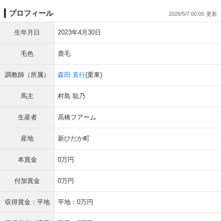
プロフィール
2026/5/7 00:00
生年月日
2023年4月30日
毛色
鹿毛
調教師（所属）
森田 直行
(栗東)
馬主
村島 聡乃
生産者
高橋フアーム
産地
新ひだか町
本賞金
0万円
付加賞金
0万円
収得賞金：平地
平地：0万円