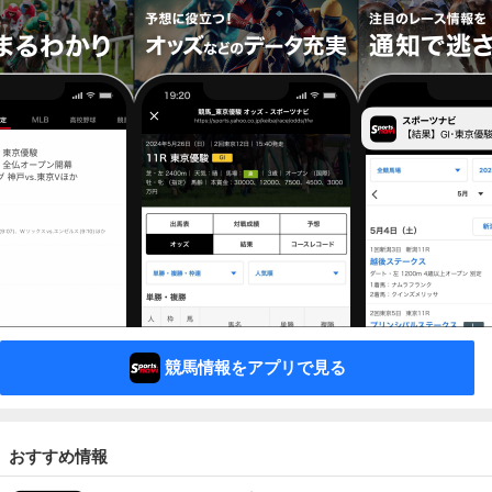
競馬情報をアプリで見る
おすすめ情報