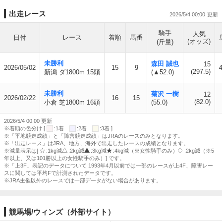
出走レース
2026/5/4 00:00
騎手
人気
日付
レース
着順
馬番
(オッズ)
(斤量)
未勝利
森田 誠也
15
2026/05/02
15
9
4
(297.5)
新潟 ダ1800m 15頭
(▲52.0)
未勝利
菊沢 一樹
12
2026/02/22
16
15
(82.0)
小倉 芝1800m 16頭
(55.0)
2026/5/4 00:00 更新
※着順の色分け [
:1着
:2着
:3着 ]
※「平地競走成績」と「障害競走成績」はJRAのレースのみとなります。
※「出走レース」はJRA、地方、海外で出走したレースの成績となります。
※減量表示は[
:1kg減
:2kg減
:3kg減
:4kg減（※女性騎手のみ）
:2kg減（※5
年以上、又は101勝以上の女性騎手のみ）] です。
※「上3F」表記のデータについて 1993年4月以前では一部のレースが上4F、障害レー
スに関しては平均Fで計測されたデータです。
※JRA主催以外のレースでは一部データがない場合があります。
競馬場/ウィンズ（外部サイト）