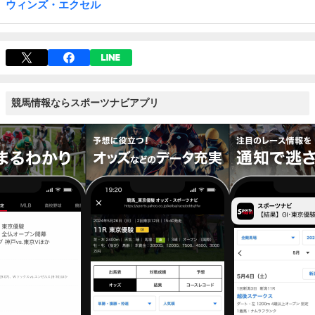
ウィンズ・エクセル
競馬情報ならスポーツナビアプリ