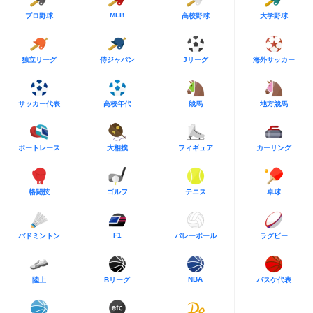
MLB
プロ野球
高校野球
大学野球
独立リーグ
侍ジャパン
Jリーグ
海外サッカー
サッカー代表
高校年代
競馬
地方競馬
ボートレース
大相撲
フィギュア
カーリング
格闘技
ゴルフ
テニス
卓球
F1
バドミントン
バレーボール
ラグビー
NBA
陸上
Bリーグ
バスケ代表