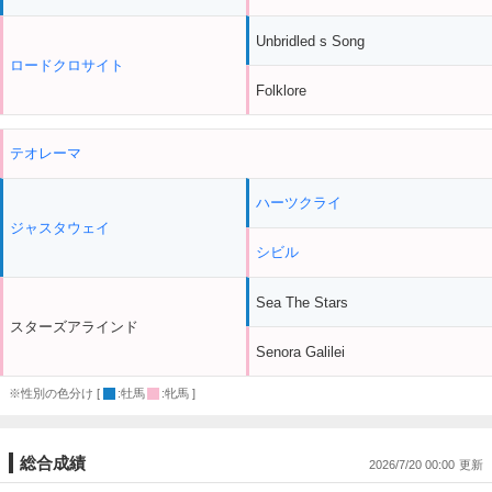
Unbridled s Song
ロードクロサイト
Folklore
テオレーマ
ハーツクライ
ジャスタウェイ
シビル
Sea The Stars
スターズアラインド
Senora Galilei
※性別の色分け [
:牡馬
:牝馬 ]
総合成績
2026/7/20 00:00