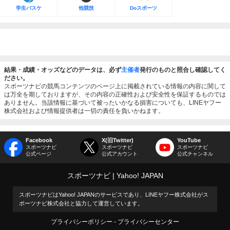
学生バスケ
他競技
Doスポーツ
結果・成績・オッズなどのデータは、必ず
主催者
発行のものと照合し確認してく
ださい。
スポーツナビの競馬コンテンツのページ上に掲載されている情報の内容に関して
は万全を期しておりますが、その内容の正確性および安全性を保証するものでは
ありません。当該情報に基づいて被ったいかなる損害についても、LINEヤフー
株式会社および情報提供者は一切の責任を負いかねます。
Facebook
X(旧Twitter)
YouTube
スポーツナビ
スポーツナビ
スポーツナビ
公式ページ
公式アカウント
公式チャンネル
スポーツナビ
Yahoo! JAPAN
スポーツナビはYahoo! JAPANのサービスであり、LINEヤフー株式会社がス
ポーツナビ株式会社と協力して運営しています。
プライバシーポリシー
プライバシーセンター