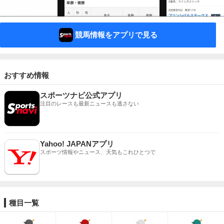
競馬情報をアプリで見る
おすすめ情報
スポーツナビ公式アプリ
注目のレースも最新ニュースも逃さない
Yahoo! JAPANアプリ
スポーツ情報やニュース、天気もこれひとつで
種目一覧