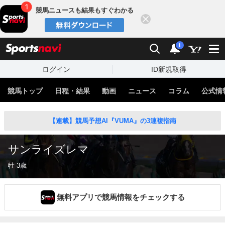
競馬ニュースも結果もすぐわかる
閉じる
スポーツナビ
検索
通知
i
ログイン
ID新規取得
競馬トップ
日程・結果
動画
ニュース
コラム
公式情
【連載】競馬予想AI『VUMA』の3連複指南
サンライズレマ
牡 3歳
無料アプリで競馬情報をチェックする