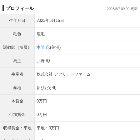
プロフィール
2026/5/7 00:00
生年月日
2023年5月15日
毛色
鹿毛
調教師（所属）
本間 忍
(美浦)
馬主
井野 彰
生産者
株式会社 アフリートファーム
産地
新ひだか町
本賞金
0万円
付加賞金
0万円
収得賞金：平地
平地：0万円