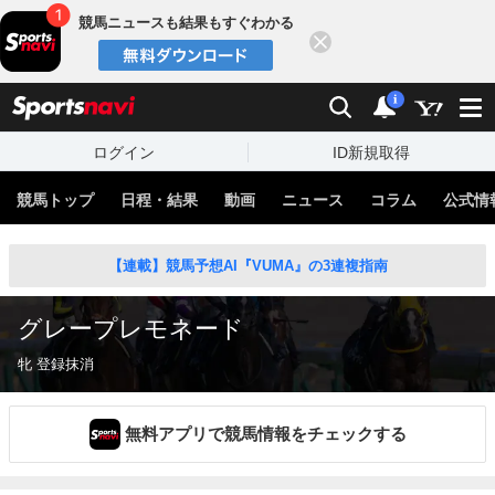
競馬ニュースも結果もすぐわかる
閉じる
スポーツナビ
検索
通知
i
ログイン
ID新規取得
競馬トップ
日程・結果
動画
ニュース
コラム
公式情
【連載】競馬予想AI『VUMA』の3連複指南
グレープレモネード
牝 登録抹消
無料アプリで競馬情報をチェックする