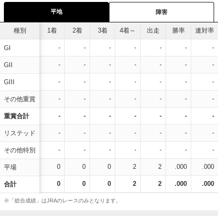
平地
障害
種別
1着
2着
3着
4着～
出走
勝率
連対率
-
-
-
-
-
-
-
GI
-
-
-
-
-
-
-
GII
-
-
-
-
-
-
-
GIII
-
-
-
-
-
-
-
その他重賞
-
-
-
-
-
-
-
重賞合計
-
-
-
-
-
-
-
リステッド
-
-
-
-
-
-
-
その他特別
0
0
0
2
2
.000
.000
平場
0
0
0
2
2
.000
.000
合計
※「総合成績」はJRAのレースのみとなります。