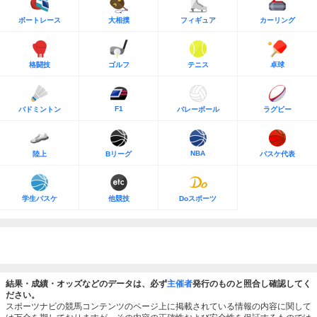
ボートレース
大相撲
フィギュア
カーリング
格闘技
ゴルフ
テニス
卓球
F1
バドミントン
バレーボール
ラグビー
NBA
陸上
Bリーグ
バスケ代表
学生バスケ
他競技
Doスポーツ
結果・成績・オッズなどのデータは、必ず
主催者
発行のものと照合し確認してく
ださい。
スポーツナビの競馬コンテンツのページ上に掲載されている情報の内容に関して