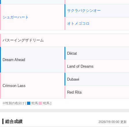
サクラバクシンオー
シュガーハート
オトメゴコロ
パスーイングザドリーム
Diktat
Dream Ahead
Land of Dreams
Dubawi
Crimson Lass
Red Rita
※性別の色分け [
:牡馬
:牝馬 ]
総合成績
2026/7/9 00:00