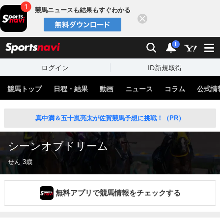
競馬ニュースも結果もすぐわかる
閉じる
スポーツナビ
検索
通知
i
ログイン
ID新規取得
競馬トップ
日程・結果
動画
ニュース
コラム
公式情
真中満＆五十嵐亮太が佐賀競馬予想に挑戦！（PR）
シーンオブドリーム
せん 3歳
無料アプリで競馬情報をチェックする