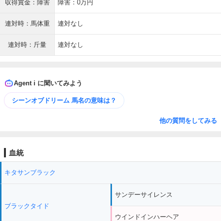
収得賞金：障害
障害：0万円
連対時：馬体重
連対なし
連対時：斤量
連対なし
Agent i に聞いてみよう
シーンオブドリーム 馬名の意味は？
他の質問をしてみる
血統
キタサンブラック
サンデーサイレンス
ブラックタイド
ウインドインハーヘア