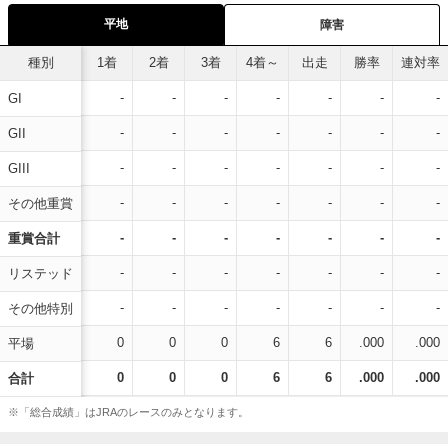
平地
障害
種別
1着
2着
3着
4着～
出走
勝率
連対率
-
-
-
-
-
-
-
GI
-
-
-
-
-
-
-
GII
-
-
-
-
-
-
-
GIII
-
-
-
-
-
-
-
その他重賞
-
-
-
-
-
-
-
重賞合計
-
-
-
-
-
-
-
リステッド
-
-
-
-
-
-
-
その他特別
0
0
0
6
6
.000
.000
平場
0
0
0
6
6
.000
.000
合計
※「総合成績」はJRAのレースのみとなります。