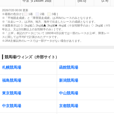
(2.9)
中京 ダ1400m 16頭
(55.0)
2026/7/20 00:00 更新
※着順の色分け [
:1着
:2着
:3着 ]
※「平地競走成績」と「障害競走成績」はJRAのレースのみとなります。
※「出走レース」はJRA、地方、海外で出走したレースの成績となります。
※減量表示は[
:1kg減
:2kg減
:3kg減
:4kg減（※女性騎手のみ）
:2kg減（※5
年以上、又は101勝以上の女性騎手のみ）] です。
※「上3F」表記のデータについて 1993年4月以前では一部のレースが上4F、障害レー
スに関しては平均Fで計測されたデータです。
※JRA主催以外のレースでは一部データがない場合があります。
競馬場/ウィンズ（外部サイト）
札幌競馬場
函館競馬場
福島競馬場
新潟競馬場
東京競馬場
中山競馬場
中京競馬場
京都競馬場