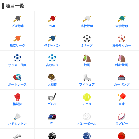
種目一覧
MLB
プロ野球
高校野球
大学野球
独立リーグ
侍ジャパン
Jリーグ
海外サッカー
サッカー代表
高校年代
競馬
地方競馬
ボートレース
大相撲
フィギュア
カーリング
格闘技
ゴルフ
テニス
卓球
F1
バドミントン
バレーボール
ラグビー