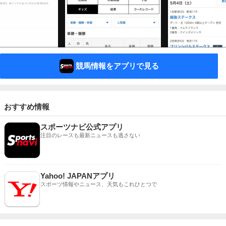
競馬情報をアプリで見る
おすすめ情報
スポーツナビ公式アプリ
注目のレースも最新ニュースも逃さない
Yahoo! JAPANアプリ
スポーツ情報やニュース、天気もこれひとつで