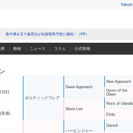
Yahoo
真中満＆五十嵐亮太が佐賀競馬予想に挑戦！（PR）
結果
動画
ニュース
コラム
公式情報
ン
New Approach
Dawn Approach
Hymn of the
月10日
Dawn
ポエティックフレア
Rock of Gibralt
Maria Lee
(美浦)
Elida
Dansili
ハービンジャー