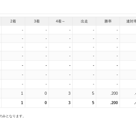
2着
3着
4着～
出走
勝率
連対
-
-
-
-
-
-
-
-
-
-
-
-
-
-
-
-
-
-
-
-
-
-
-
-
-
-
-
-
-
-
-
-
-
-
-
1
0
3
5
.200
1
0
3
5
.200
スのみとなります。