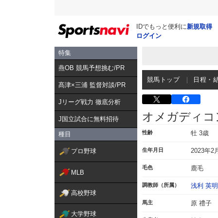
IDでもっと便利に
新規取得
ログイン
特集
燕OB 競馬予想挑む/PR
競馬トップ
日程・
髙津×三浦 監督対談/PR
Jリーグ戦力 徹底分析
オメガディコ
J国立試合に無料招待
性齢
牡 3歳
種目
生年月日
2023年2
プロ野球
毛色
鹿毛
MLB
調教師（所属）
浅利 英明
高校野球
馬主
原 禮子
大学野球