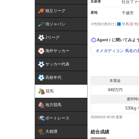
生産者
社台ファ
独立リーグ
産地
千歳市
侍ジャパン
※性別の色分け [
:牡馬
:牝
Jリーグ
Agent i に聞いてみよ
海外サッカー
オメガディコン 馬名の
サッカー代表
高校年代
本賞金
949万円
競馬
連対時
地方競馬
530kg 
2026/6/25 00:00
ボートレース
大相撲
総合成績