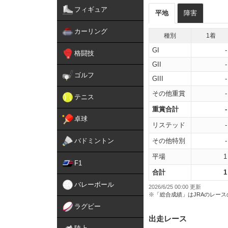
フィギュア
平地
障害
カーリング
種別
1着
GI
-
格闘技
GII
-
ゴルフ
GIII
-
その他重賞
-
テニス
重賞合計
-
卓球
リステッド
-
バドミントン
その他特別
-
平場
1
F1
合計
1
バレーボール
2026/6/25 00:00 更新
※「総合成績」はJRAのレー
ラグビー
出走レース