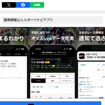
競馬情報ならスポーツナビアプリ