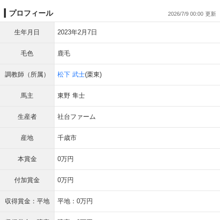
プロフィール
2026/7/9 00:00
生年月日
2023年2月7日
毛色
鹿毛
調教師（所属）
松下 武士
(栗東)
馬主
東野 隼士
生産者
社台ファーム
産地
千歳市
本賞金
0万円
付加賞金
0万円
収得賞金：平地
平地：0万円