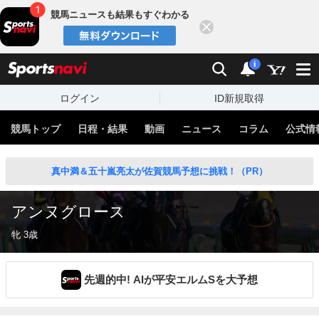
競馬ニュースも結果もすぐわかる
閉じる
スポーツナビ
検索
通知
i
ログイン
ID新規取得
競馬トップ
日程・結果
動画
ニュース
コラム
公式情
真中満＆五十嵐亮太が佐賀競馬予想に挑戦！（PR）
アンヌグロース
牝 3歳
先週的中! AIが平安エルムSを大予想