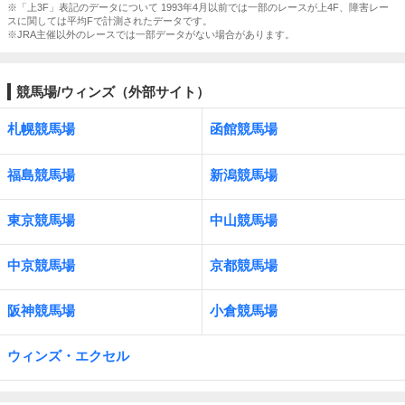
※「上3F」表記のデータについて 1993年4月以前では一部のレースが上4F、障害レー
スに関しては平均Fで計測されたデータです。
※JRA主催以外のレースでは一部データがない場合があります。
競馬場/ウィンズ（外部サイト）
札幌競馬場
函館競馬場
福島競馬場
新潟競馬場
東京競馬場
中山競馬場
中京競馬場
京都競馬場
阪神競馬場
小倉競馬場
ウィンズ・エクセル