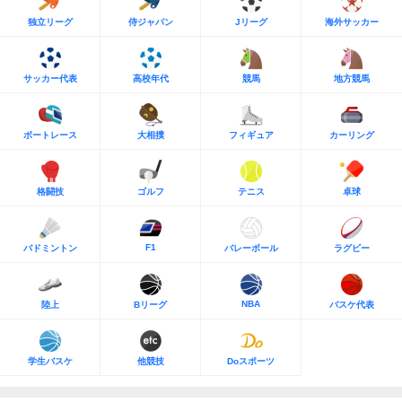
独立リーグ
侍ジャパン
Jリーグ
海外サッカー
サッカー代表
高校年代
競馬
地方競馬
ボートレース
大相撲
フィギュア
カーリング
格闘技
ゴルフ
テニス
卓球
F1
バドミントン
バレーボール
ラグビー
NBA
陸上
Bリーグ
バスケ代表
学生バスケ
他競技
Doスポーツ