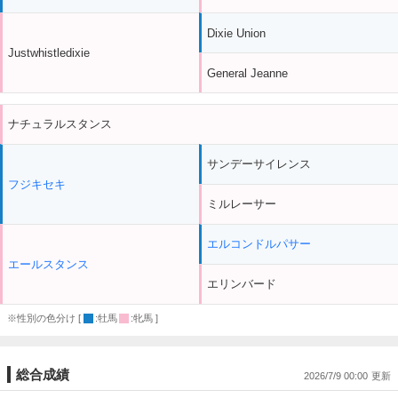
Dixie Union
Justwhistledixie
General Jeanne
ナチュラルスタンス
サンデーサイレンス
フジキセキ
ミルレーサー
エルコンドルパサー
エールスタンス
エリンバード
※性別の色分け [
:牡馬
:牝馬 ]
総合成績
2026/7/9 00:00