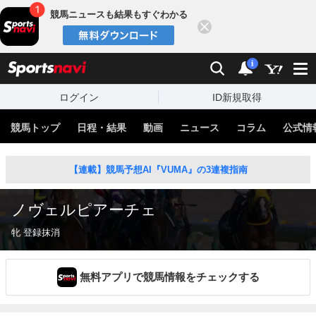
競馬ニュースも結果もすぐわかる
閉じる
スポーツナビ
検索
通知
i
ログイン
ID新規取得
競馬トップ
日程・結果
動画
ニュース
コラム
公式情
【連載】競馬予想AI『VUMA』の3連複指南
ノヴェルピアーチェ
牝 登録抹消
無料アプリで競馬情報をチェックする