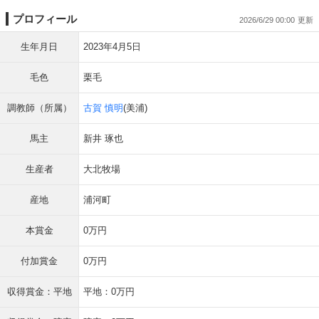
プロフィール
2026/6/29 00:00
生年月日
2023年4月5日
毛色
栗毛
調教師（所属）
古賀 慎明
(美浦)
馬主
新井 琢也
生産者
大北牧場
産地
浦河町
本賞金
0万円
付加賞金
0万円
収得賞金：平地
平地：0万円