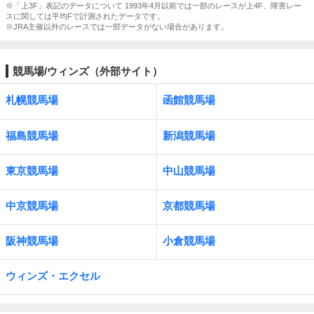
※「上3F」表記のデータについて 1993年4月以前では一部のレースが上4F、障害レー
スに関しては平均Fで計測されたデータです。
※JRA主催以外のレースでは一部データがない場合があります。
競馬場/ウィンズ（外部サイト）
札幌競馬場
函館競馬場
福島競馬場
新潟競馬場
東京競馬場
中山競馬場
中京競馬場
京都競馬場
阪神競馬場
小倉競馬場
ウィンズ・エクセル