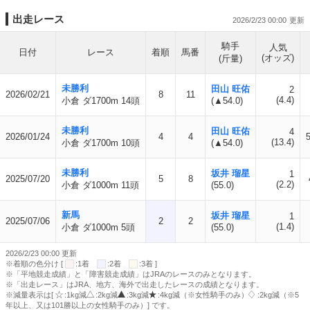
出走レース
2026/2/23 00:00
騎手
人気
日付
レース
着順
馬番
(オッズ)
(斤量)
未勝利
田山 旺佑
2
2026/02/21
8
11
(4.4)
小倉 ダ1700m 14頭
(▲54.0)
未勝利
田山 旺佑
4
2026/01/24
4
4
(13.4)
小倉 ダ1700m 10頭
(▲54.0)
未勝利
坂井 瑠星
1
2025/07/20
5
8
(2.2)
小倉 ダ1000m 11頭
(55.0)
新馬
坂井 瑠星
1
2025/07/06
2
2
(1.4)
小倉 ダ1000m 5頭
(55.0)
2026/2/23 00:00 更新
※着順の色分け [
:1着
:2着
:3着 ]
※「平地競走成績」と「障害競走成績」はJRAのレースのみとなります。
※「出走レース」はJRA、地方、海外で出走したレースの成績となります。
※減量表示は[
:1kg減
:2kg減
:3kg減
:4kg減（※女性騎手のみ）
:2kg減（※5
年以上、又は101勝以上の女性騎手のみ）] です。