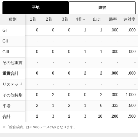
平地
障害
種別
1着
2着
3着
4着～
出走
勝率
連対率
0
0
0
1
1
.000
.000
GI
-
-
-
-
-
-
-
GII
0
0
0
1
1
.000
.000
GIII
-
-
-
-
-
-
-
その他重賞
0
0
0
2
2
.000
.000
重賞合計
-
-
-
-
-
-
-
リステッド
0
2
0
0
2
.000
1.000
その他特別
2
1
2
1
6
.333
.500
平場
2
3
2
3
10
.200
.500
合計
※「総合成績」はJRAのレースのみとなります。