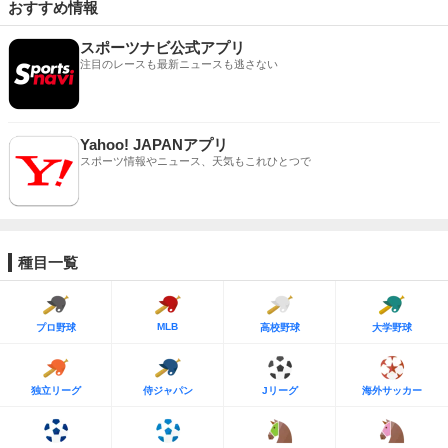
おすすめ情報
スポーツナビ公式アプリ
注目のレースも最新ニュースも逃さない
Yahoo! JAPANアプリ
スポーツ情報やニュース、天気もこれひとつで
種目一覧
MLB
プロ野球
高校野球
大学野球
独立リーグ
侍ジャパン
Jリーグ
海外サッカー