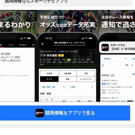
競馬情報ならスポーツナビアプリ
競馬情報をアプリで見る