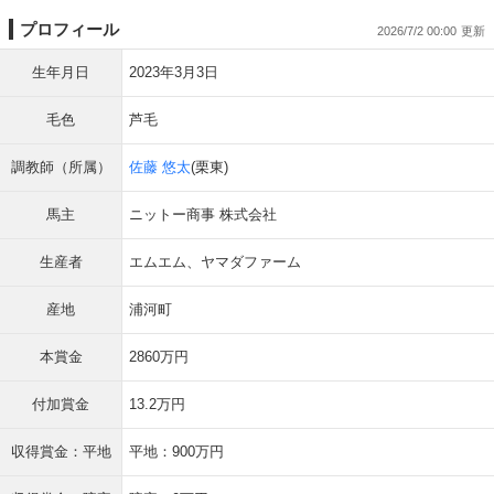
プロフィール
2026/7/2 00:00
生年月日
2023年3月3日
毛色
芦毛
調教師（所属）
佐藤 悠太
(栗東)
馬主
ニットー商事 株式会社
生産者
エムエム、ヤマダファーム
産地
浦河町
本賞金
2860万円
付加賞金
13.2万円
収得賞金：平地
平地：900万円