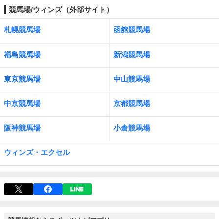
競馬場/ウィンズ（外部サイト）
札幌競馬場
函館競馬場
福島競馬場
新潟競馬場
東京競馬場
中山競馬場
中京競馬場
京都競馬場
阪神競馬場
小倉競馬場
ウィンズ・エクセル